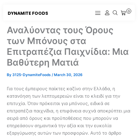
Skip
to
0
DYNAMITE FOODS
CART
content
Αναλύοντας τους Όρους
των Μπόνους στα
Επιτραπέζια Παιχνίδια: Μια
Βαθύτερη Ματιά
By
3125-DynamiteFoods
/
March 30, 2026
Για τους έμπειρους παίκτες καζίνο στην Ελλάδα, η
κατανόηση των λεπτομερειών είναι το κλειδί για την
επιτυχία. Όταν πρόκειται για μπόνους, ειδικά σε
επιτραπέζια παιχνίδια, η επιφάνεια συχνά αποκρύπτει μια
σειρά από όρους και προϋποθέσεις που μπορούν να
επηρεάσουν σημαντικά την αξία και την ευκολία
εξαργύρωσης αυτών των προσφορών. Αυτό το άρθρο