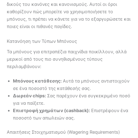
δικούς του κανόνες και κανονισμούς. Αυτοί οι όροι
καθορίζουν πώς μπορείτε να χρησιμοποιήσετε το
μπόνους, τι πρέπει να κάνετε για να το εξαργυρώσετε και
ποιες είναι οι πιθανές παγίδες.
Κατανόηση των Τύπων Μπόνους
Τα μπόνους για επιτραπέζια παιχνίδια ποικίλλουν, αλλά
μερικοί από τους πιο συνηθισμένους τύπους
περιλαμβάνουν:
Μπόνους κατάθεσης:
Αυτά τα μπόνους αντιστοιχούν
σε ένα ποσοστό της κατάθεσής σας.
Δωρεάν chips:
Σας παρέχουν ένα συγκεκριμένο ποσό
για να παίξετε.
Επιστροφή χρημάτων (cashback):
Επιστρέφουν ένα
ποσοστό των απωλειών σας.
Απαιτήσεις Στοιχηματισμού (Wagering Requirements)