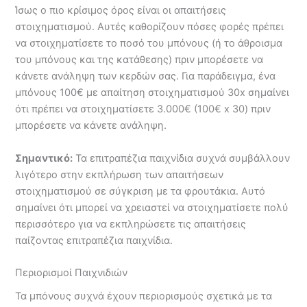
Ίσως ο πιο κρίσιμος όρος είναι οι απαιτήσεις
στοιχηματισμού. Αυτές καθορίζουν πόσες φορές πρέπει
να στοιχηματίσετε το ποσό του μπόνους (ή το άθροισμα
του μπόνους και της κατάθεσης) πριν μπορέσετε να
κάνετε ανάληψη των κερδών σας. Για παράδειγμα, ένα
μπόνους 100€ με απαίτηση στοιχηματισμού 30x σημαίνει
ότι πρέπει να στοιχηματίσετε 3.000€ (100€ x 30) πριν
μπορέσετε να κάνετε ανάληψη.
Σημαντικό:
Τα επιτραπέζια παιχνίδια συχνά συμβάλλουν
λιγότερο στην εκπλήρωση των απαιτήσεων
στοιχηματισμού σε σύγκριση με τα φρουτάκια. Αυτό
σημαίνει ότι μπορεί να χρειαστεί να στοιχηματίσετε πολύ
περισσότερο για να εκπληρώσετε τις απαιτήσεις
παίζοντας επιτραπέζια παιχνίδια.
Περιορισμοί Παιχνιδιών
Τα μπόνους συχνά έχουν περιορισμούς σχετικά με τα