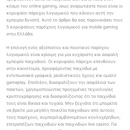
κόσμο του online gaming, ίσως αναρωτιέστε ποιοι είναι οι
κορυφαίοι πάροχοι λογισμικού που κάνουν αυτή την
εμπειρία δυνατή. Αυτό το άρθρο θα σας παρουσιάσει τους
5 κορυφαίους παρόχους λογισμικού για mobile gaming
στην Ελλάδα.
Η επιλογή ενός αξιόπιστου και ποιοτικού παρόχου
λογισμικού είναι κρίσιμη για μια ευχάριστη και ασφαλή
εμπειρία παιχνιδιού. Οι κορυφαίοι πάροχοι επενδύουν
στην καινοτομία, προσφέροντας παιχνίδια με
εντυπωσιακά γραφικά, ρεαλιστικούς ήχους και ομαλό
gameplay. Επιπλέον, διασφαλίζουν την ασφάλεια των
παικτών, χρησιμοποιώντας προηγμένες τεχνολογίες
κρυπτογράφησης και διασφαλίζοντας ότι τα παιχνίδια
τους είναι δίκαια και τυχαία. Μην ξεχνάτε ότι μπορείτε
να βρείτε μια μεγάλη ποικιλία παιχνιδιών από αυτούς
τους παρόχους, συμπεριλαμβανομένων κουλοχέρηδων,
επιτραπέζιων παιχνιδιών και παιχνιδιών live casino. Για