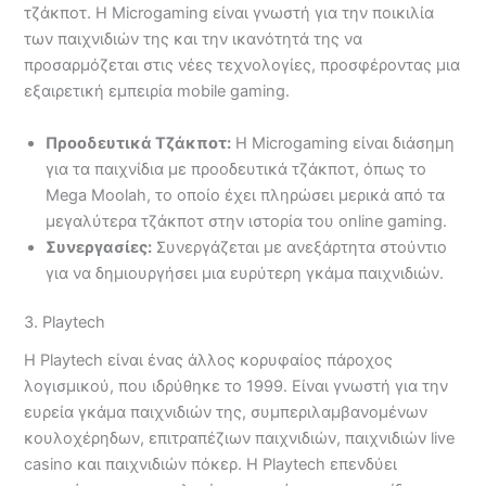
τζάκποτ. Η Microgaming είναι γνωστή για την ποικιλία
των παιχνιδιών της και την ικανότητά της να
προσαρμόζεται στις νέες τεχνολογίες, προσφέροντας μια
εξαιρετική εμπειρία mobile gaming.
Προοδευτικά Τζάκποτ:
Η Microgaming είναι διάσημη
για τα παιχνίδια με προοδευτικά τζάκποτ, όπως το
Mega Moolah, το οποίο έχει πληρώσει μερικά από τα
μεγαλύτερα τζάκποτ στην ιστορία του online gaming.
Συνεργασίες:
Συνεργάζεται με ανεξάρτητα στούντιο
για να δημιουργήσει μια ευρύτερη γκάμα παιχνιδιών.
3. Playtech
Η Playtech είναι ένας άλλος κορυφαίος πάροχος
λογισμικού, που ιδρύθηκε το 1999. Είναι γνωστή για την
ευρεία γκάμα παιχνιδιών της, συμπεριλαμβανομένων
κουλοχέρηδων, επιτραπέζιων παιχνιδιών, παιχνιδιών live
casino και παιχνιδιών πόκερ. Η Playtech επενδύει