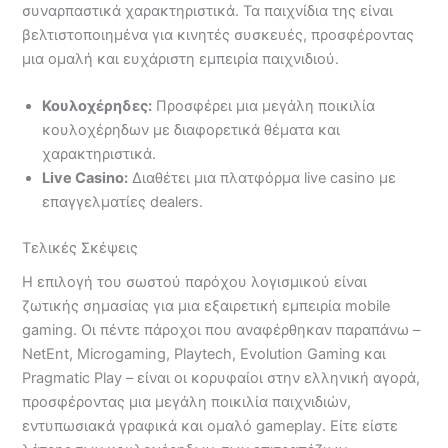
συναρπαστικά χαρακτηριστικά. Τα παιχνίδια της είναι
βελτιστοποιημένα για κινητές συσκευές, προσφέροντας
μια ομαλή και ευχάριστη εμπειρία παιχνιδιού.
Κουλοχέρηδες:
Προσφέρει μια μεγάλη ποικιλία
κουλοχέρηδων με διαφορετικά θέματα και
χαρακτηριστικά.
Live Casino:
Διαθέτει μια πλατφόρμα live casino με
επαγγελματίες dealers.
Τελικές Σκέψεις
Η επιλογή του σωστού παρόχου λογισμικού είναι
ζωτικής σημασίας για μια εξαιρετική εμπειρία mobile
gaming. Οι πέντε πάροχοι που αναφέρθηκαν παραπάνω –
NetEnt, Microgaming, Playtech, Evolution Gaming και
Pragmatic Play – είναι οι κορυφαίοι στην ελληνική αγορά,
προσφέροντας μια μεγάλη ποικιλία παιχνιδιών,
εντυπωσιακά γραφικά και ομαλό gameplay. Είτε είστε