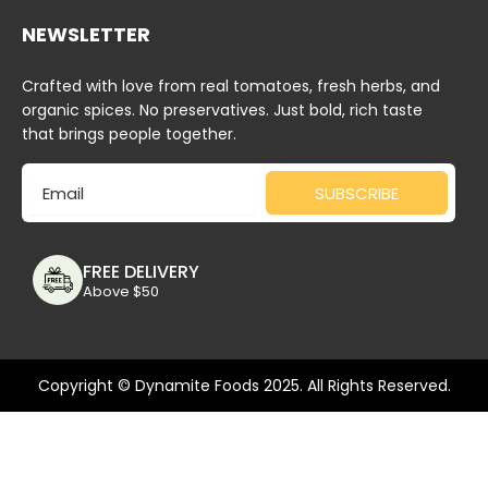
NEWSLETTER
Crafted with love from real tomatoes, fresh herbs, and
organic spices. No preservatives. Just bold, rich taste
that brings people together.
Email
SUBSCRIBE
FREE DELIVERY
Above $50
Copyright © Dynamite Foods 2025. All Rights Reserved.
Deprecated
: Function wc_enqueue_js is
deprecated
since
version 10.4.0! Use wp_add_inline_script instead. in