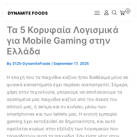
Skip
to
0
DYNAMITE FOODS
CART
content
Τα 5 Κορυφαία Λογισμικά
για Mobile Gaming στην
Ελλάδα
By
3125-DynamiteFoods
/
September 17, 2025
Η εποχή που τα παιχνίδια καζίνο ήταν διαθέσιμα μόνο σε
φυσικά καταστήματα έχει περάσει ανεπιστρεπτί. Σήμερα,
χάρη στην τεχνολογία, μπορούμε να απολαύσουμε τα
αγαπημένα μας παιχνίδια καζίνο από την άνεση του
σπιτιού μας, ή ακόμα και εν κινήσει, μέσω των
smartphones και των tablets μας. Η κινητή εμπειρία
gaming έχει εκτοξευθεί σε δημοτικότητα, και αυτό
οφείλεται κυρίως στην εξέλιξη των λογισμικών που
τροφοδοτούν αυτά τα παιχνίδια. Εάν είστε νέος στον