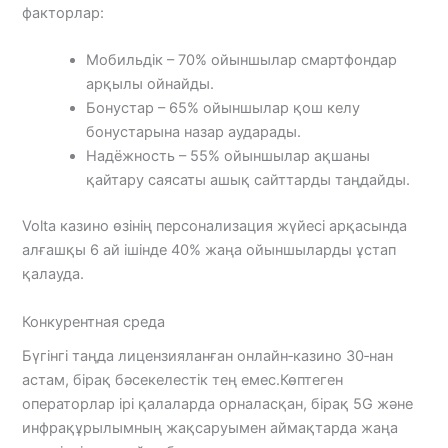
факторлар:
Мобильдік – 70% ойыншылар смартфондар
арқылы ойнайды.
Бонустар – 65% ойыншылар қош келу
бонустарына назар аударады.
Надёжность – 55% ойыншылар ақшаны
қайтару саясаты ашық сайттарды таңдайды.
Volta казино өзінің персонализация жүйесі арқасында
алғашқы 6 ай ішінде 40% жаңа ойыншыларды ұстап
қалауда.
Конкурентная среда
Бүгінгі таңда лицензияланған онлайн‑казино 30‑нан
астам, бірақ бәсекелестік тең емес.Көптеген
операторлар ірі қалаларда орналасқан, бірақ 5G және
инфрақұрылымның жақсаруымен аймақтарда жаңа