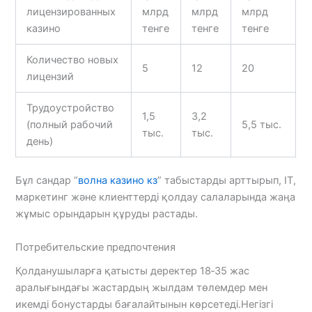
лицензированных
млрд
млрд
млрд
казино
тенге
тенге
тенге
Количество новых
5
12
20
лицензий
Трудоустройство
1,5
3,2
(полный рабочий
5,5 тыс.
тыс.
тыс.
день)
Бұл сандар “
волна казино кз
” табыстарды арттырып, IT,
маркетинг және клиенттерді қолдау салаларында жаңа
жұмыс орындарын құруды растады.
Потребительские предпочтения
Қолданушыларға қатысты деректер 18‑35 жас
аралығындағы жастардың жылдам төлемдер мен
икемді бонустарды бағалайтынын көрсетеді.Негізгі