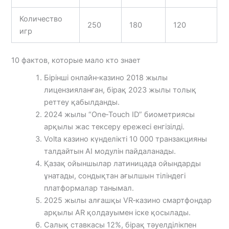
Количество
250
180
120
игр
10 фактов, которые мало кто знает
Бірінші онлайн‑казино 2018 жылы
лицензияланған, бірақ 2023 жылы толық
реттеу қабылданды.
2024 жылы “One‑Touch ID” биометриясы
арқылы жас тексеру ережесі енгізілді.
Volta казино күнделікті 10 000 транзакцияны
талдайтын AI модулін пайдаланады.
Қазақ ойыншылар латиницада ойындарды
ұнатады, сондықтан ағылшын тіліндегі
платформалар танымал.
2025 жылы алғашқы VR‑казино смартфондар
арқылы AR қолдауымен іске қосылады.
Салық ставкасы 12%, бірақ тәуелділікпен