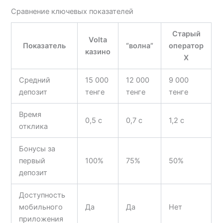
Сравнение ключевых показателей
Старый
Volta
Показатель
“волна”
оператор
казино
X
Средний
15 000
12 000
9 000
депозит
тенге
тенге
тенге
Время
0,5 с
0,7 с
1,2 с
отклика
Бонусы за
первый
100%
75%
50%
депозит
Доступность
мобильного
Да
Да
Нет
приложения