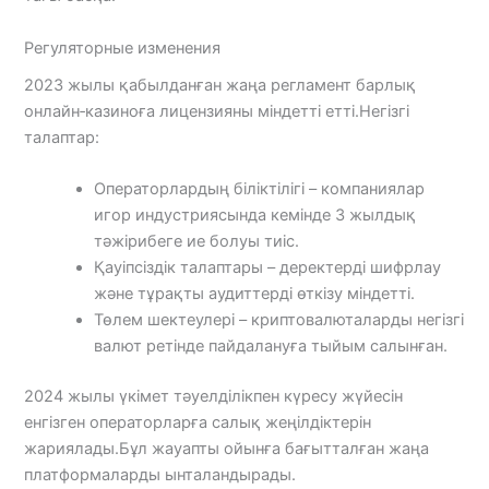
Регуляторные изменения
2023 жылы қабылданған жаңа регламент барлық
онлайн‑казиноға лицензияны міндетті етті.Негізгі
талаптар:
Операторлардың біліктілігі – компаниялар
игор индустриясында кемінде 3 жылдық
тәжірибеге ие болуы тиіс.
Қауіпсіздік талаптары – деректерді шифрлау
және тұрақты аудиттерді өткізу міндетті.
Төлем шектеулері – криптовалюталарды негізгі
валют ретінде пайдалануға тыйым салынған.
2024 жылы үкімет тәуелділікпен күресу жүйесін
енгізген операторларға салық жеңілдіктерін
жариялады.Бұл жауапты ойынға бағытталған жаңа
платформаларды ынталандырады.