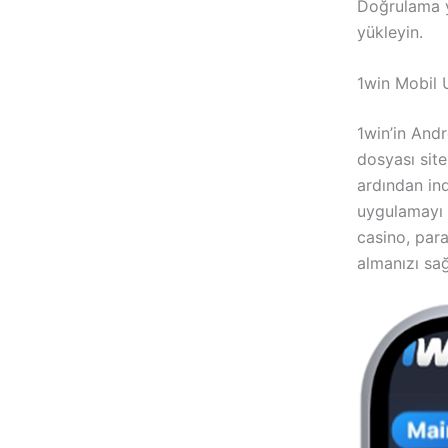
Doğrulama ya
yükleyin.
1win Mobil 
1win’in Andr
dosyası site 
ardından ind
uygulamayı b
casino, para
almanızı sağ