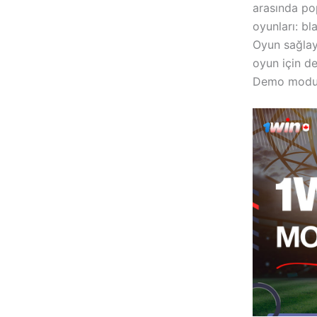
arasında pop
oyunları: bl
Oyun sağlay
oyun için d
Demo modu, 