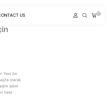
CONTACT US
0
CART
çin
. Yeni bir
 sayfa olarak
a adım adım
ri nasıl