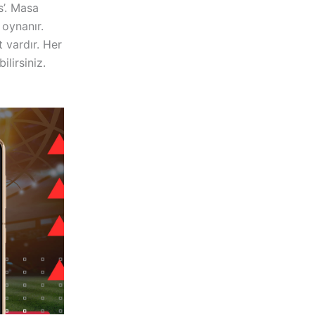
s’. Masa
 oynanır.
 vardır. Her
lirsiniz.