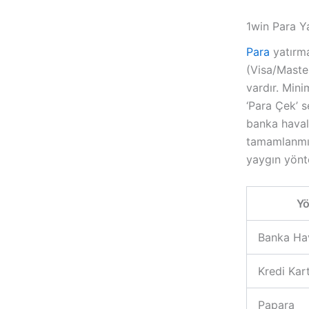
1win Para 
Para
yatırma
(Visa/Maste
vardır. Mini
‘Para Çek’ s
banka havale
tamamlanmış
yaygın yönte
Y
Banka Hav
Kredi Kart
Papara