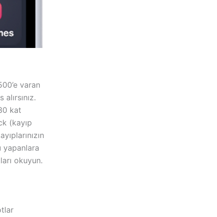
%500’e varan
alırsınız.
30 kat
ck (kayıp
ayıplarınızın
ru yapanlara
ları okuyun.
tlar