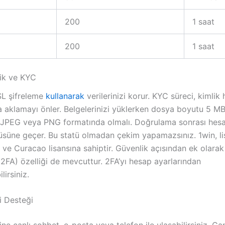
200
1 saat
200
1 saat
ik ve KYC
SL şifreleme
kullanarak
verilerinizi korur. KYC süreci, kimlik h
a aklamayı önler. Belgelerinizi yüklerken dosya boyutu 5 MB
JPEG veya PNG formatında olmalı. Doğrulama sonrası hesa
tüsüne geçer. Bu statü olmadan çekim yapamazsınız. 1win, lis
ve Curacao lisansına sahiptir. Güvenlik açısından ek olarak 
2FA) özelliği de mevcuttur. 2FA’yı hesap ayarlarından
lirsiniz.
i Desteği