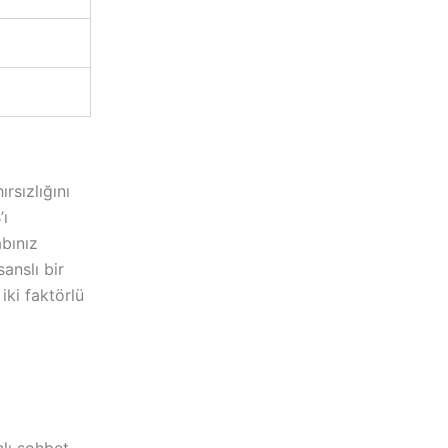
ırsızlığını
’ı
bınız
anslı bir
iki faktörlü