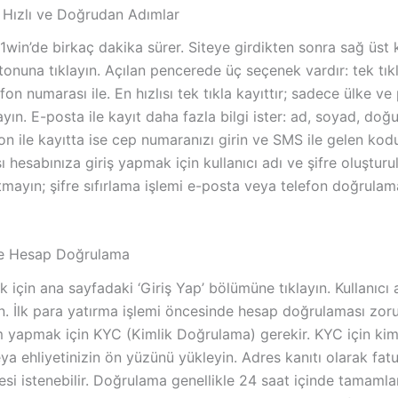
– Hızlı ve Doğrudan Adımlar
 1win’de birkaç dakika sürer. Siteye girdikten sonra sağ üst
utonuna tıklayın. Açılan pencerede üç seçenek vardır: tek tık
efon numarası ile. En hızlısı tek tıkla kayıttır; sadece ülke ve
yın. E-posta ile kayıt daha fazla bilgi ister: ad, soyad, doğ
on ile kayıtta ise cep numaranızı girin ve SMS ile gelen kod
ı hesabınıza giriş yapmak için kullanıcı adı ve şifre oluşturul
utmayın; şifre sıfırlama işlemi e-posta veya telefon doğrulam
ve Hesap Doğrulama
 için ana sayfadaki ‘Giriş Yap’ bölümüne tıklayın. Kullanıcı 
rin. İlk para yatırma işlemi öncesinde hesap doğrulaması zoru
 yapmak için KYC (Kimlik Doğrulama) gerekir. KYC için kiml
a ehliyetinizin ön yüzünü yükleyin. Adres kanıtı olarak fat
si istenebilir. Doğrulama genellikle 24 saat içinde tamamlan