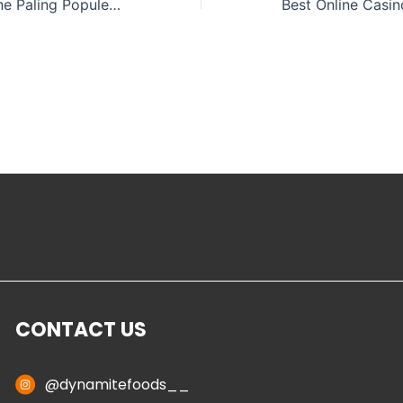
7 Jenis Judi Online Paling Populer, Slot Dominasi GoodStats Data
CONTACT US
@dynamitefoods__