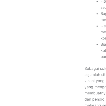
Fit
se
Ba
me
Us
me
ko
Bi
ke
ba
Sebagai sol
sejumlah si
visual yang
yang mengg
membuatnya 
dan pendidi
melarang se