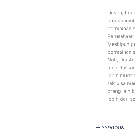
Di situ, tim
untuk membu
permainan sl
Perusahaan i
Meskipun p
permainan s
Nah, jika A
menjelaskan
lebih muda
tak bisa me
orang lain 
lebih dari 
PREVIOUS