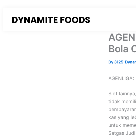
Skip
to
DYNAMITE FOODS
content
AGENL
Bola 
By
3125-Dyna
AGENLIGA: 
Slot lainny
tidak memil
pembayaran
kas yang le
untuk meme
Satgas Judi