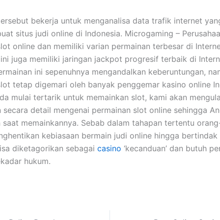
 tersebut bekerja untuk menganalisa data trafik internet yan
at situs judi online di Indonesia. Microgaming – Perusaha
ot online dan memiliki varian permainan terbesar di Interne
ni juga memiliki jaringan jackpot progresif terbaik di Intern
ermainan ini sepenuhnya mengandalkan keberuntungan, n
lot tetap digemari oleh banyak penggemar kasino online In
nda mulai tertarik untuk memainkan slot, kami akan mengul
 secara detail mengenai permainan slot online sehingga An
h saat memainkannya. Sebab dalam tahapan tertentu orang
nghentikan kebiasaan bermain judi online hingga bertindak
bisa diketagorikan sebagai
casino
‘kecanduan’ dan butuh p
sekadar hukum.