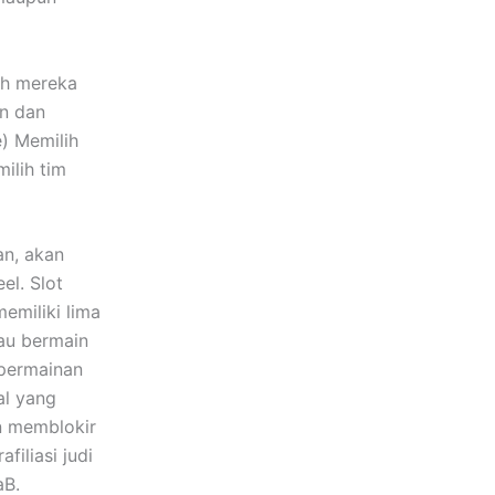
ah mereka
n dan
e) Memilih
ilih tim
an, akan
el. Slot
memiliki lima
tau bermain
 permainan
al yang
n memblokir
filiasi judi
aB.