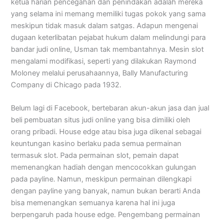
ketua harian pencegahan dan penindakan adalah mereka
yang selama ini memang memiliki tugas pokok yang sama
meskipun tidak masuk dalam satgas. Adapun mengenai
dugaan keterlibatan pejabat hukum dalam melindungi para
bandar judi online, Usman tak membantahnya. Mesin slot
mengalami modifikasi, seperti yang dilakukan Raymond
Moloney melalui perusahaannya, Bally Manufacturing
Company di Chicago pada 1932.
Belum lagi di Facebook, bertebaran akun-akun jasa dan jual
beli pembuatan situs judi online yang bisa dimiliki oleh
orang pribadi. House edge atau bisa juga dikenal sebagai
keuntungan kasino berlaku pada semua permainan
termasuk slot. Pada permainan slot, pemain dapat
memenangkan hadiah dengan mencocokkan gulungan
pada payline. Namun, meskipun permainan dilengkapi
dengan payline yang banyak, namun bukan berarti Anda
bisa memenangkan semuanya karena hal ini juga
berpengaruh pada house edge. Pengembang permainan