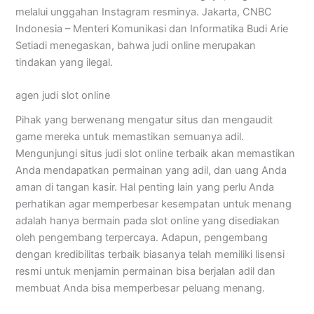
melalui unggahan Instagram resminya. Jakarta, CNBC
Indonesia – Menteri Komunikasi dan Informatika Budi Arie
Setiadi menegaskan, bahwa judi online merupakan
tindakan yang ilegal.
agen judi slot online
Pihak yang berwenang mengatur situs dan mengaudit
game mereka untuk memastikan semuanya adil.
Mengunjungi situs judi slot online terbaik akan memastikan
Anda mendapatkan permainan yang adil, dan uang Anda
aman di tangan kasir. Hal penting lain yang perlu Anda
perhatikan agar memperbesar kesempatan untuk menang
adalah hanya bermain pada slot online yang disediakan
oleh pengembang terpercaya. Adapun, pengembang
dengan kredibilitas terbaik biasanya telah memiliki lisensi
resmi untuk menjamin permainan bisa berjalan adil dan
membuat Anda bisa memperbesar peluang menang.