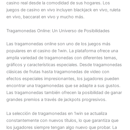
casino real desde la comodidad de sus hogares. Los
juegos de casino en vivo incluyen blackjack en vivo, ruleta
en vivo, baccarat en vivo y mucho más.
Tragamonedas Online: Un Universo de Posibilidades
Las tragamonedas online son uno de los juegos más
populares en el casino de 1win. La plataforma ofrece una
amplia variedad de tragamonedas con diferentes temas,
gráficos y características especiales. Desde tragamonedas
clásicas de frutas hasta tragamonedas de video con
efectos especiales impresionantes, los jugadores pueden
encontrar una tragamonedas que se adapte a sus gustos.
Las tragamonedas también ofrecen la posibilidad de ganar
grandes premios a través de jackpots progresivos.
La selección de tragamonedas en 1win se actualiza
constantemente con nuevos títulos, lo que garantiza que
los jugadores siempre tengan algo nuevo que probar. La