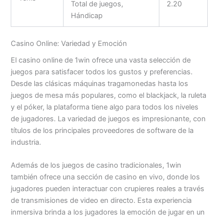
Total de juegos,
2.20
Hándicap
Casino Online: Variedad y Emoción
El casino online de 1win ofrece una vasta selección de
juegos para satisfacer todos los gustos y preferencias.
Desde las clásicas máquinas tragamonedas hasta los
juegos de mesa más populares, como el blackjack, la ruleta
y el póker, la plataforma tiene algo para todos los niveles
de jugadores. La variedad de juegos es impresionante, con
títulos de los principales proveedores de software de la
industria.
Además de los juegos de casino tradicionales, 1win
también ofrece una sección de casino en vivo, donde los
jugadores pueden interactuar con crupieres reales a través
de transmisiones de video en directo. Esta experiencia
inmersiva brinda a los jugadores la emoción de jugar en un