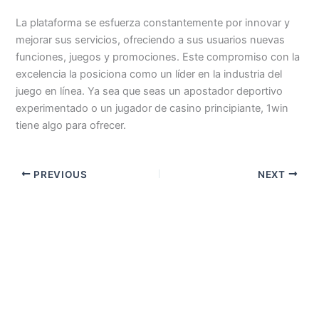
La plataforma se esfuerza constantemente por innovar y
mejorar sus servicios, ofreciendo a sus usuarios nuevas
funciones, juegos y promociones. Este compromiso con la
excelencia la posiciona como un líder en la industria del
juego en línea. Ya sea que seas un apostador deportivo
experimentado o un jugador de casino principiante, 1win
tiene algo para ofrecer.
PREVIOUS
NEXT