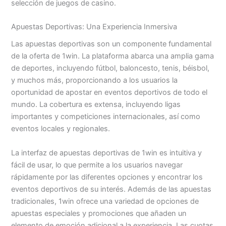
selección de juegos de casino.
Apuestas Deportivas: Una Experiencia Inmersiva
Las apuestas deportivas son un componente fundamental
de la oferta de 1win. La plataforma abarca una amplia gama
de deportes, incluyendo fútbol, baloncesto, tenis, béisbol,
y muchos más, proporcionando a los usuarios la
oportunidad de apostar en eventos deportivos de todo el
mundo. La cobertura es extensa, incluyendo ligas
importantes y competiciones internacionales, así como
eventos locales y regionales.
La interfaz de apuestas deportivas de 1win es intuitiva y
fácil de usar, lo que permite a los usuarios navegar
rápidamente por las diferentes opciones y encontrar los
eventos deportivos de su interés. Además de las apuestas
tradicionales, 1win ofrece una variedad de opciones de
apuestas especiales y promociones que añaden un
elemento de emoción adicional a la experiencia. Las cuotas