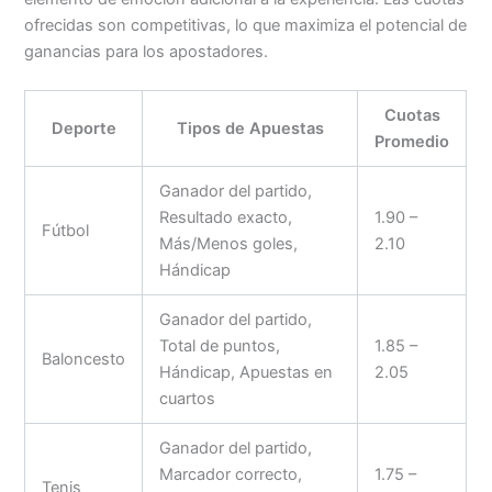
ofrecidas son competitivas, lo que maximiza el potencial de
ganancias para los apostadores.
Cuotas
Deporte
Tipos de Apuestas
Promedio
Ganador del partido,
Resultado exacto,
1.90 –
Fútbol
Más/Menos goles,
2.10
Hándicap
Ganador del partido,
Total de puntos,
1.85 –
Baloncesto
Hándicap, Apuestas en
2.05
cuartos
Ganador del partido,
Marcador correcto,
1.75 –
Tenis