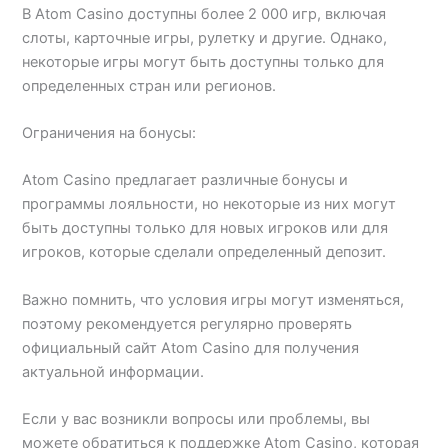
В Atom Casino доступны более 2 000 игр, включая
слоты, карточные игры, рулетку и другие. Однако,
некоторые игры могут быть доступны только для
определенных стран или регионов.
Ограничения на бонусы:
Atom Casino предлагает различные бонусы и
программы лояльности, но некоторые из них могут
быть доступны только для новых игроков или для
игроков, которые сделали определенный депозит.
Важно помнить, что условия игры могут изменяться,
поэтому рекомендуется регулярно проверять
официальный сайт Atom Casino для получения
актуальной информации.
Если у вас возникли вопросы или проблемы, вы
можете обратиться к поддержке Atom Casino, которая