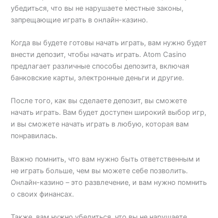
убедиться, что вы не нарушаете местные законы,
запрещающие играть в онлайн-казино.
Когда вы будете готовы начать играть, вам нужно будет
внести депозит, чтобы начать играть. Atom Casino
предлагает различные способы депозита, включая
банковские карты, электронные деньги и другие.
После того, как вы сделаете депозит, вы сможете
начать играть. Вам будет доступен широкий выбор игр,
и вы сможете начать играть в любую, которая вам
понравилась.
Важно помнить, что вам нужно быть ответственным и
не играть больше, чем вы можете себе позволить.
Онлайн-казино – это развлечение, и вам нужно помнить
о своих финансах.
Также, вам нужно убедиться, что вы не нарушаете