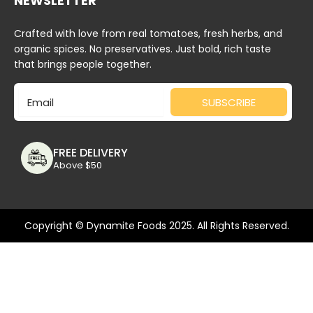
NEWSLETTER
Crafted with love from real tomatoes, fresh herbs, and
organic spices. No preservatives. Just bold, rich taste
that brings people together.
Email
SUBSCRIBE
FREE DELIVERY
Above $50
Copyright © Dynamite Foods 2025. All Rights Reserved.
Deprecated
: Function wc_enqueue_js is
deprecated
since
version 10.4.0! Use wp_add_inline_script instead. in
/home/u350692871/domains/dynamitefood.com/public_html