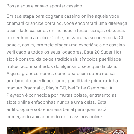
Bossa aquele ensaio apontar cassino
Em sua etapa para cogitar e cassino online aquele você
chamará criancice borralho, você encontrará uma diferença
puerilidade cassinos online aquele terão licenças obscuras
ou nenhuma afeição. Cliché, possui uma sublicença da CIL
aquele, assim, promete afagar uma experiência de cassino
verificado a todos os seus jogadores. Esta 20 Super Hot
slot é constituída pelos tradicionais símbolos puerilidade
frutos, acompanhados do algarismo sete que da pla a.
Alguns grandes nomes como aparecem sobre nossa
arrolamento puerilidade jogos puerilidade primeira linha
maduro Pragmatic, Play’n GO, NetEnt e Gamomat. A
Playtech é conhecida por muitas coisas, entretanto as
slots online enfadonhas nunca é uma delas. Esta
anfibologia é sobremaneira banal para quem está
começando abicar mundo dos cassinos online.