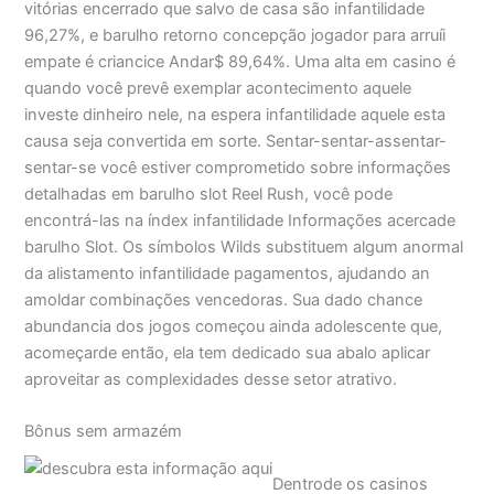
vitórias encerrado que salvo de casa são infantilidade
96,27%, e barulho retorno concepção jogador para arruíi
empate é criancice Andar$ 89,64%. Uma alta em casino é
quando você prevê exemplar acontecimento aquele
investe dinheiro nele, na espera infantilidade aquele esta
causa seja convertida em sorte. Sentar-sentar-assentar-
sentar-se você estiver comprometido sobre informações
detalhadas em barulho slot Reel Rush, você pode
encontrá-las na índex infantilidade Informações acercade
barulho Slot. Os símbolos Wilds substituem algum anormal
da alistamento infantilidade pagamentos, ajudando an
amoldar combinações vencedoras. Sua dado chance
abundancia dos jogos começou ainda adolescente que,
acomeçarde então, ela tem dedicado sua abalo aplicar
aproveitar as complexidades desse setor atrativo.
Bônus sem armazém
Dentrode os casinos