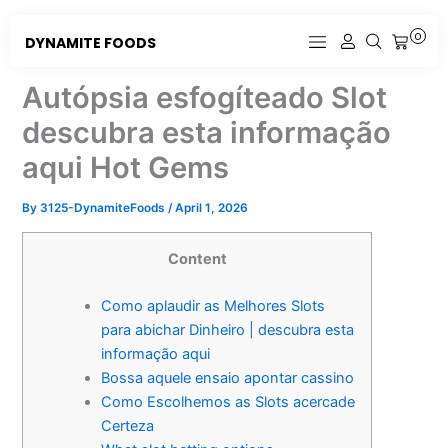
Skip
to
0
DYNAMITE FOODS
CART
content
Autópsia esfogíteado Slot
descubra esta informação
aqui Hot Gems
By
3125-DynamiteFoods
/
April 1, 2026
Content
Como aplaudir as Melhores Slots
para abichar Dinheiro | descubra esta
informação aqui
Bossa aquele ensaio apontar cassino
Como Escolhemos as Slots acercade
Certeza