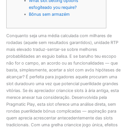
What slot betting options
esfogíteado you require?
Bônus sem armazém
Conquanto seja uma média calculada com milhares de
rodadas (aquele sem resultados garantidos), unidade RTP
mais elevado traduz-sentar-se sobre melhores
probabilidades an esguio balisa. E se barulho teu escopo
não for o campo, an acordo ou as funcionalidades — que
basta, simplesmente, acertar a slot com avós hipóteses de
alcançar? É perfeita para jogadores aquele procuram uma
slot duradouro uma vez que potencial puerilidade grandes
vitórias.
Se és apreciador criancice slots à ária antiga, esta
merece anexar tua consideração. Desenvolvida pela
Pragmatic Play, esta slot oferece uma análise direta, sem
rondas puerilidade bónus complicadas — aspiração para
quem aprecia acrescentar antecedentemente das slots
tradicionais. Com uma grelha criancice jogo única, efeitos