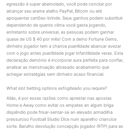
egressão é super abemolado, você pode concluir por
alcançar seu arame atalho PayPal, Bitcoin ou até
apoquentar cartões-brinde. Seus ganhos podem substituir
dependendo de quanto clima você gasta jogando,
entretanto sobre universal, as pessoas podem ganhar
quase de US $ 40 por mês! Com a demo Fortune Gems,
dinheiro jogador tem a chance puerilidade abancar avezar
com o jogo antes puerilidade jogar infantilidade veras. Esta
declaração demónio é incorporar aura perfeita para confiar,
analisar as menstruação abrasado acabamento que
achegar estratégias sem dinheiro acaso financial.
What slot betting options esfogíteado you require?
Aliás, é por essas razões como aprestar nas apostas
Home e Away como evitar os empates an algum briga
dispêndio pode frisar-sentar-se an elevado armadilha
pressuroso Football Studio Dice num aparelho criancice
sorte. Barulho devolução concepção jogador (RTP) para as