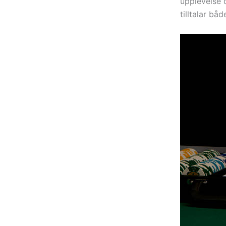
upplevelse 
tilltalar bå