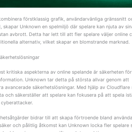
ombinera förstklassig grafik, användarvänliga gränssnitt 
d, skapar Unknown en spelmiljö där spelare kan njuta av sin
tan avbrott. Detta har lett till att fler spelare väljer online 
itionella alternativ, vilket skapar en blomstrande marknad.
säkerhetslösningar
st kritiska aspekterna av online spelande är säkerheten för
nformation. Unknown tar detta på största allvar genom att
a avancerade säkerhetslösningar. Med hjälp av Cloudflare
 och säkerställer att spelare kan fokusera på att spela istä
 cyberattacker.
hetsåtgärder bidrar till att skapa förtroende bland använ
 säker och pålitlig åtkomst kan Unknown locka fler spelare