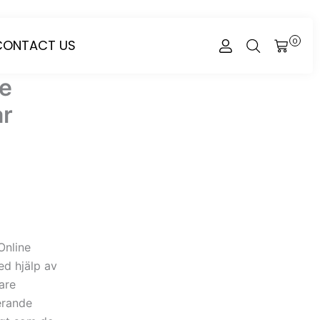
CONTACT US
0
CART
ne
ar
Online
ed hjälp av
are
erande