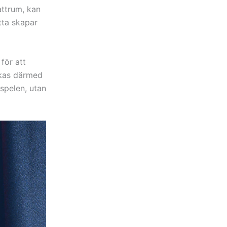
attrum, kan
tta skapar
för att
ckas därmed
spelen, utan