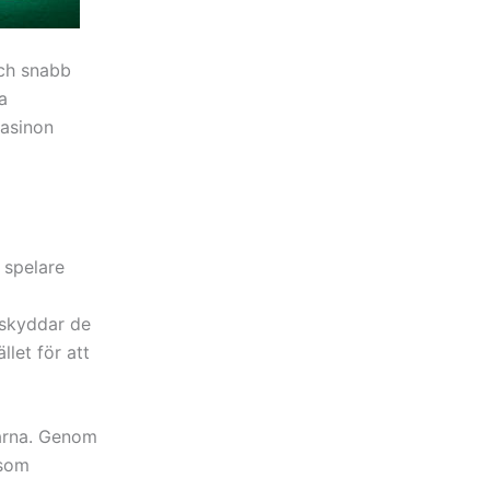
och snabb
a
casinon
 spelare
 skyddar de
llet för att
darna. Genom
 som