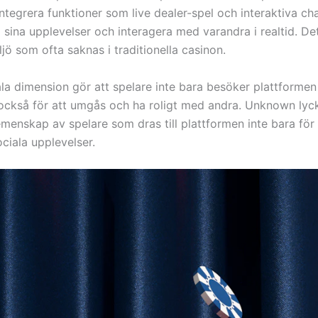
ntegrera funktioner som live dealer-spel och interaktiva ch
 sina upplevelser och interagera med varandra i realtid. De
ljö som ofta saknas i traditionella casinon.
la dimension gör att spelare inte bara besöker plattformen 
 också för att umgås och ha roligt med andra. Unknown ly
menskap av spelare som dras till plattformen inte bara för 
ciala upplevelser.