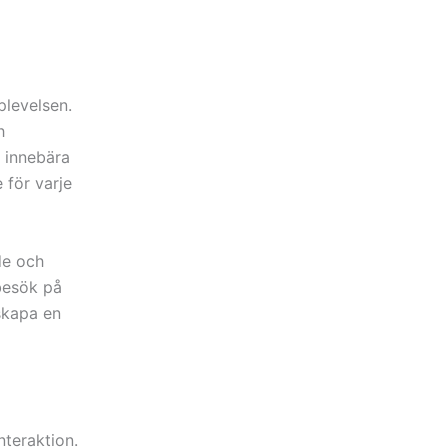
plevelsen.
h
n innebära
 för varje
de och
 besök på
skapa en
nteraktion.