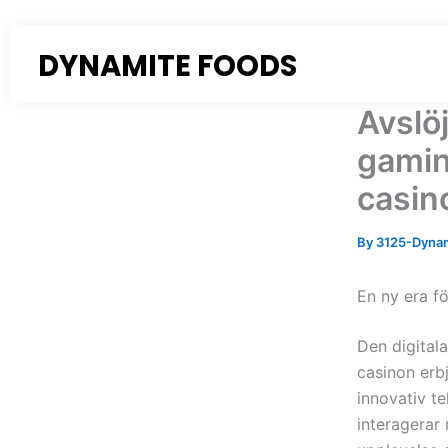
Skip
to
DYNAMITE FOODS
content
Avslö
gamin
casin
By
3125-Dyna
En ny era fö
Den digitala
casinon erb
innovativ t
interagerar