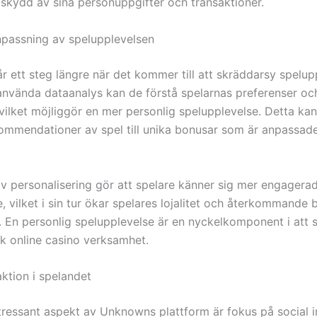
 skydd av sina personuppgifter och transaktioner.
npassning av spelupplevelsen
 ett steg längre när det kommer till att skräddarsy spelup
nvända dataanalys kan de förstå spelarnas preferenser oc
vilket möjliggör en mer personlig spelupplevelse. Detta ka
ekommendationer av spel till unika bonusar som är anpassade
v personalisering gör att spelare känner sig mer engagera
, vilket i sin tur ökar spelares lojalitet och återkommande
. En personlig spelupplevelse är en nyckelkomponent i att 
k online casino verksamhet.
aktion i spelandet
tressant aspekt av Unknowns plattform är fokus på social i