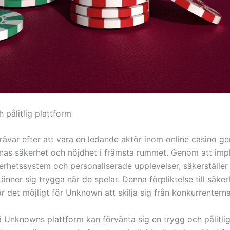
 pålitlig plattform
ävar efter att vara en ledande aktör inom online casino g
rnas säkerhet och nöjdhet i främsta rummet. Genom att im
erhetssystem och personaliserade upplevelser, säkerställer 
nner sig trygga när de spelar. Denna förpliktelse till säke
ör det möjligt för Unknown att skilja sig från konkurrenterna
 Unknowns plattform kan förvänta sig en trygg och pålitli