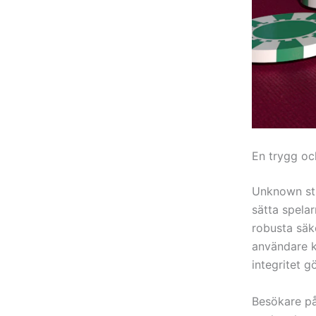
En trygg och
Unknown str
sätta spela
robusta säk
användare kä
integritet g
Besökare på