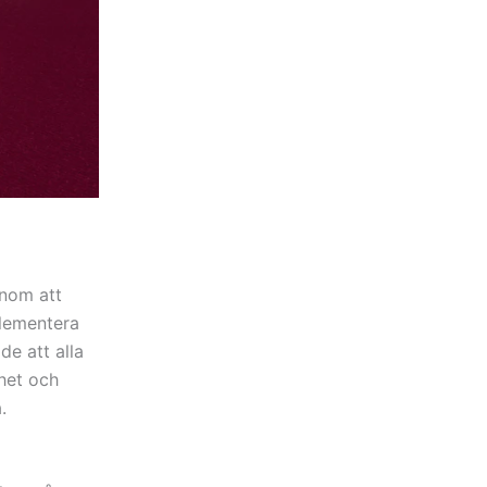
enom att
plementera
de att alla
rhet och
.
g