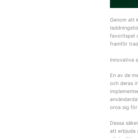
Genom att k
laddningsti
favoritspel u
framför trad
Innovativa 
En av de me
och deras i
implementer
användardata
oroa sig för
Dessa säker
att erbjuda