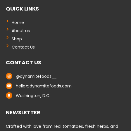
b
e
o
QUICK LINKS
o
d
k
o
i
k
n
-
-
Home
f
i
About us
n
Shop
Contact Us
CONTACT US
@dynamitefoods__
hello@dynamitefoods.com
Washington, D.C.
NEWSLETTER
Crafted with love from real tomatoes, fresh herbs, and