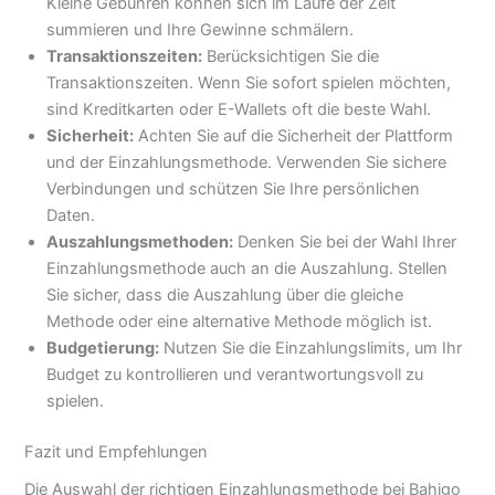
Kleine Gebühren können sich im Laufe der Zeit
summieren und Ihre Gewinne schmälern.
Transaktionszeiten:
Berücksichtigen Sie die
Transaktionszeiten. Wenn Sie sofort spielen möchten,
sind Kreditkarten oder E-Wallets oft die beste Wahl.
Sicherheit:
Achten Sie auf die Sicherheit der Plattform
und der Einzahlungsmethode. Verwenden Sie sichere
Verbindungen und schützen Sie Ihre persönlichen
Daten.
Auszahlungsmethoden:
Denken Sie bei der Wahl Ihrer
Einzahlungsmethode auch an die Auszahlung. Stellen
Sie sicher, dass die Auszahlung über die gleiche
Methode oder eine alternative Methode möglich ist.
Budgetierung:
Nutzen Sie die Einzahlungslimits, um Ihr
Budget zu kontrollieren und verantwortungsvoll zu
spielen.
Fazit und Empfehlungen
Die Auswahl der richtigen Einzahlungsmethode bei Bahigo