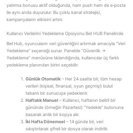
yatırma bonusu aktif olduğunda, hem push hem de e‑posta
ile aynı anda duyurulur. Bu çoklu kanal stratejisi,
kampanyaların etkisini artırır.
Kullanıcı Verilerini Yedekleme Opsiyonu Bet HUB Panelinde
Bet Hub, oyuncuların veri güvenliğini artırmak amacıyla “Veri
Yedekleme” seçeneği sunar. Panelde “Güvenlik →
Yedekleme” menüsüne tıklandığında, kullanıcılar üç farklı
yedekleme planından birini seçebilir:
Günlük Otomatik
– Her 24 saatte bir, tüm hesap
verileri (kişisel, finansal, oyun geçmişi) bulut
tabanlı bir sunucuya yedeklenir.
Haftalık Manuel
– Kullanıcı, haftanın belirli bir
gününde (örneğin Pazartesi) “Yedekle” butonuna
basarak anlık bir kopya alır.
İki Hafta Dönemsel
– 14 günde bir, veri
sıkıştırılarak şifreli bir dosya olarak indirilir.