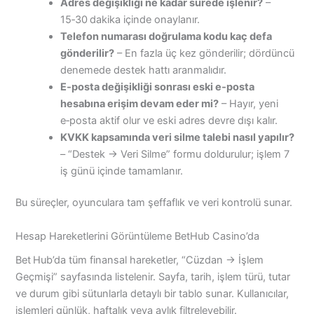
Adres değişikliği ne kadar sürede işlenir?
–
15‑30 dakika içinde onaylanır.
Telefon numarası doğrulama kodu kaç defa
gönderilir?
– En fazla üç kez gönderilir; dördüncü
denemede destek hattı aranmalıdır.
E‑posta değişikliği sonrası eski e‑posta
hesabına erişim devam eder mi?
– Hayır, yeni
e‑posta aktif olur ve eski adres devre dışı kalır.
KVKK kapsamında veri silme talebi nasıl yapılır?
– “Destek → Veri Silme” formu doldurulur; işlem 7
iş günü içinde tamamlanır.
Bu süreçler, oyunculara tam şeffaflık ve veri kontrolü sunar.
Hesap Hareketlerini Görüntüleme BetHub Casino’da
Bet Hub’da tüm finansal hareketler, “Cüzdan → İşlem
Geçmişi” sayfasında listelenir. Sayfa, tarih, işlem türü, tutar
ve durum gibi sütunlarla detaylı bir tablo sunar. Kullanıcılar,
işlemleri günlük, haftalık veya aylık filtreleyebilir.