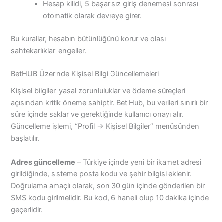
Hesap kilidi, 5 başarısız giriş denemesi sonrası
otomatik olarak devreye girer.
Bu kurallar, hesabın bütünlüğünü korur ve olası
sahtekarlıkları engeller.
BetHUB Üzerinde Kişisel Bilgi Güncellemeleri
Kişisel bilgiler, yasal zorunluluklar ve ödeme süreçleri
açısından kritik öneme sahiptir. Bet Hub, bu verileri sınırlı bir
süre içinde saklar ve gerektiğinde kullanıcı onayı alır.
Güncelleme işlemi, “Profil → Kişisel Bilgiler” menüsünden
başlatılır.
Adres güncelleme
– Türkiye içinde yeni bir ikamet adresi
girildiğinde, sisteme posta kodu ve şehir bilgisi eklenir.
Doğrulama amaçlı olarak, son 30 gün içinde gönderilen bir
SMS kodu girilmelidir. Bu kod, 6 haneli olup 10 dakika içinde
geçerlidir.