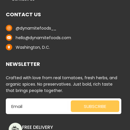
CONTACT US
@dynamitefoods__
hello@dynamitefoods.com
Washington, D.C.
NEWSLETTER
Crafted with love from real tomatoes, fresh herbs, and
organic spices. No preservatives. Just bold, rich taste
that brings people together.
Email
SUBSCRIBE
FREE DELIVERY