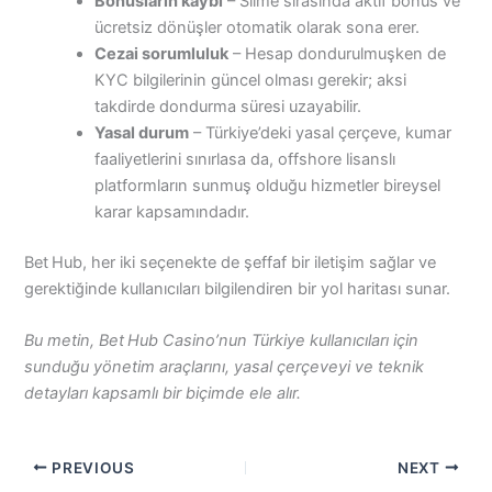
Bonusların kaybı
– Silme sırasında aktif bonus ve
ücretsiz dönüşler otomatik olarak sona erer.
Cezai sorumluluk
– Hesap dondurulmuşken de
KYC bilgilerinin güncel olması gerekir; aksi
takdirde dondurma süresi uzayabilir.
Yasal durum
– Türkiye’deki yasal çerçeve, kumar
faaliyetlerini sınırlasa da, offshore lisanslı
platformların sunmuş olduğu hizmetler bireysel
karar kapsamındadır.
Bet Hub, her iki seçenekte de şeffaf bir iletişim sağlar ve
gerektiğinde kullanıcıları bilgilendiren bir yol haritası sunar.
Bu metin, Bet Hub Casino’nun Türkiye kullanıcıları için
sunduğu yönetim araçlarını, yasal çerçeveyi ve teknik
detayları kapsamlı bir biçimde ele alır.
PREVIOUS
NEXT