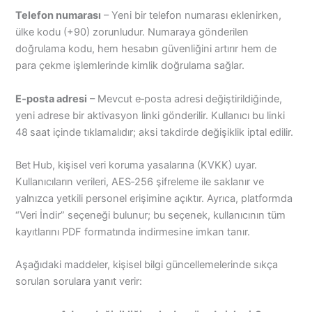
Telefon numarası
– Yeni bir telefon numarası eklenirken,
ülke kodu (+90) zorunludur. Numaraya gönderilen
doğrulama kodu, hem hesabın güvenliğini artırır hem de
para çekme işlemlerinde kimlik doğrulama sağlar.
E‑posta adresi
– Mevcut e‑posta adresi değiştirildiğinde,
yeni adrese bir aktivasyon linki gönderilir. Kullanıcı bu linki
48 saat içinde tıklamalıdır; aksi takdirde değişiklik iptal edilir.
Bet Hub, kişisel veri koruma yasalarına (KVKK) uyar.
Kullanıcıların verileri, AES‑256 şifreleme ile saklanır ve
yalnızca yetkili personel erişimine açıktır. Ayrıca, platformda
“Veri İndir” seçeneği bulunur; bu seçenek, kullanıcının tüm
kayıtlarını PDF formatında indirmesine imkan tanır.
Aşağıdaki maddeler, kişisel bilgi güncellemelerinde sıkça
sorulan sorulara yanıt verir: