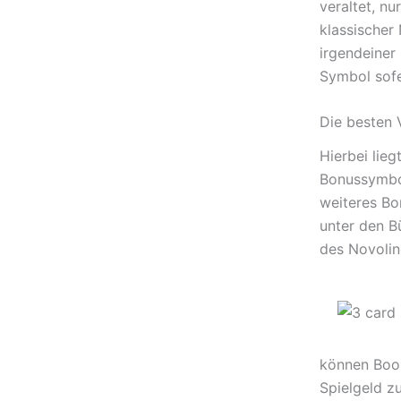
veraltet, nu
klassischer
irgendeiner
Symbol sofe
Die besten 
Hierbei lie
Bonussymbol
weiteres Bo
unter den Bü
des Novolin
können Book
Spielgeld z