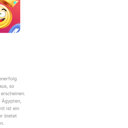
enerfolg
aus, so
 erscheinen.
b Ägypten,
it ist ein
r bietet
n.