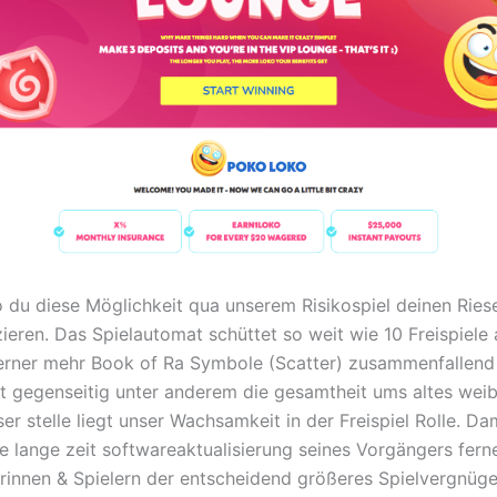
du diese Möglichkeit qua unserem Risikospiel deinen Ries
zieren. Das Spielautomat schüttet so weit wie 10 Freispiele 
ferner mehr Book of Ra Symbole (Scatter) zusammenfallend
t gegenseitig unter anderem die gesamtheit ums altes wei
er stelle liegt unser Wachsamkeit in der Freispiel Rolle. Dam
e lange zeit softwareaktualisierung seines Vorgängers ferne
erinnen & Spielern der entscheidend größeres Spielvergnüge