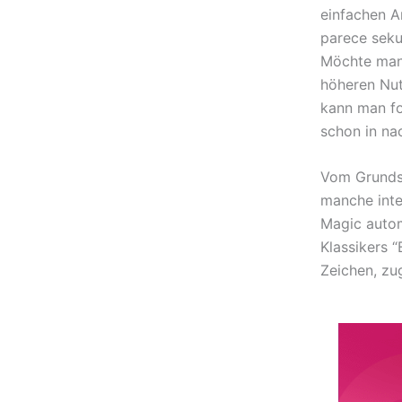
einfachen A
parece seku
Möchte man 
höheren Nut
kann man fo
schon in na
Vom Grundsä
manche inte
Magic autom
Klassikers 
Zeichen, zug