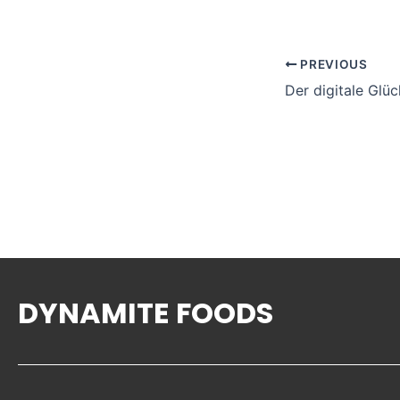
PREVIOUS
DYNAMITE FOODS