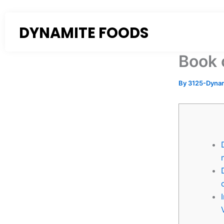
Skip
to
DYNAMITE FOODS
content
Book 
By
3125-Dyna