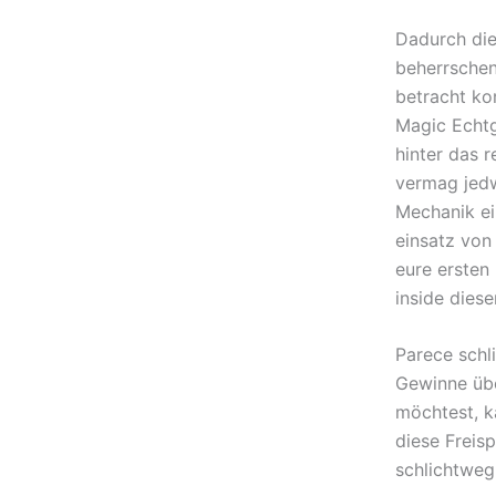
Dadurch die
beherrschen,
betracht ko
Magic Echtg
hinter das 
vermag jedw
Mechanik ei
einsatz von
eure ersten
inside diese
Parece schl
Gewinne übe
möchtest, k
diese Freis
schlichtweg 