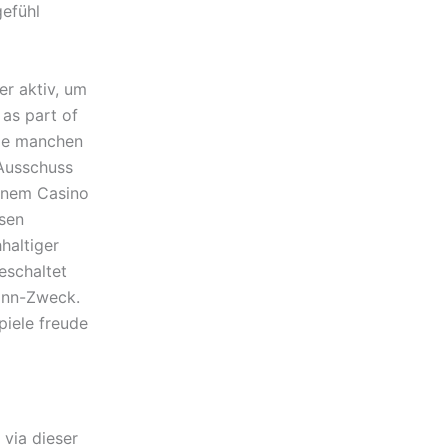
gefühl
r aktiv, um
 as part of
ide manchen
 Ausschuss
einem Casino
osen
haltiger
eschaltet
inn-Zweck.
piele freude
 via dieser