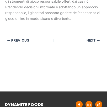
gli strumenti di gioco responsabile offerti dai casinò.
Prendendo decisioni informate e adottando un approccio
responsabile, i giocatori possono godere dell’esperienza di
gioco online in modo sicuro e divertente.
PREVIOUS
NEXT
F
L
T
DYNAMITE FOODS
a
i
i