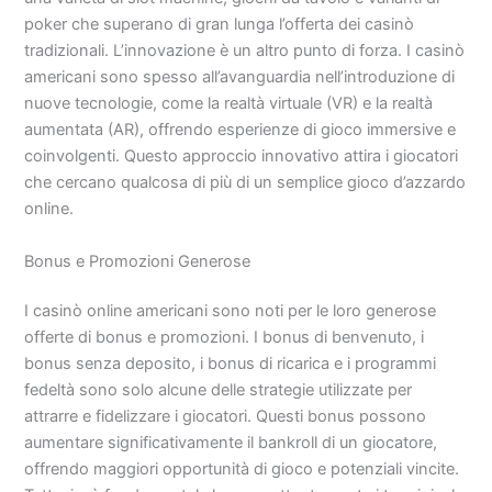
poker che superano di gran lunga l’offerta dei casinò
tradizionali. L’innovazione è un altro punto di forza. I casinò
americani sono spesso all’avanguardia nell’introduzione di
nuove tecnologie, come la realtà virtuale (VR) e la realtà
aumentata (AR), offrendo esperienze di gioco immersive e
coinvolgenti. Questo approccio innovativo attira i giocatori
che cercano qualcosa di più di un semplice gioco d’azzardo
online.
Bonus e Promozioni Generose
I casinò online americani sono noti per le loro generose
offerte di bonus e promozioni. I bonus di benvenuto, i
bonus senza deposito, i bonus di ricarica e i programmi
fedeltà sono solo alcune delle strategie utilizzate per
attrarre e fidelizzare i giocatori. Questi bonus possono
aumentare significativamente il bankroll di un giocatore,
offrendo maggiori opportunità di gioco e potenziali vincite.