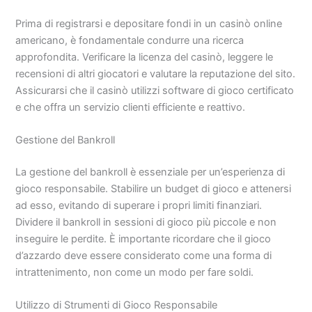
Prima di registrarsi e depositare fondi in un casinò online
americano, è fondamentale condurre una ricerca
approfondita. Verificare la licenza del casinò, leggere le
recensioni di altri giocatori e valutare la reputazione del sito.
Assicurarsi che il casinò utilizzi software di gioco certificato
e che offra un servizio clienti efficiente e reattivo.
Gestione del Bankroll
La gestione del bankroll è essenziale per un’esperienza di
gioco responsabile. Stabilire un budget di gioco e attenersi
ad esso, evitando di superare i propri limiti finanziari.
Dividere il bankroll in sessioni di gioco più piccole e non
inseguire le perdite. È importante ricordare che il gioco
d’azzardo deve essere considerato come una forma di
intrattenimento, non come un modo per fare soldi.
Utilizzo di Strumenti di Gioco Responsabile