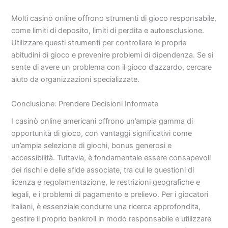
Molti casinò online offrono strumenti di gioco responsabile,
come limiti di deposito, limiti di perdita e autoesclusione.
Utilizzare questi strumenti per controllare le proprie
abitudini di gioco e prevenire problemi di dipendenza. Se si
sente di avere un problema con il gioco d’azzardo, cercare
aiuto da organizzazioni specializzate.
Conclusione: Prendere Decisioni Informate
I casinò online americani offrono un’ampia gamma di
opportunità di gioco, con vantaggi significativi come
un’ampia selezione di giochi, bonus generosi e
accessibilità. Tuttavia, è fondamentale essere consapevoli
dei rischi e delle sfide associate, tra cui le questioni di
licenza e regolamentazione, le restrizioni geografiche e
legali, e i problemi di pagamento e prelievo. Per i giocatori
italiani, è essenziale condurre una ricerca approfondita,
gestire il proprio bankroll in modo responsabile e utilizzare