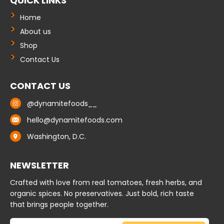
QUICK LINKS
o
d
k
o
i
k
n
Home
-
-
f
i
About us
n
Shop
Contact Us
CONTACT US
@dynamitefoods__
hello@dynamitefoods.com
Washington, D.C.
NEWSLETTER
Crafted with love from real tomatoes, fresh herbs, and
organic spices. No preservatives. Just bold, rich taste
that brings people together.