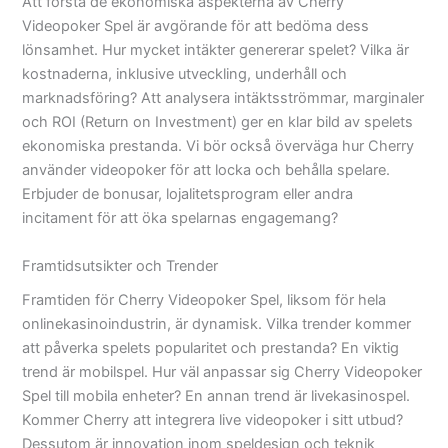
Att förstå de ekonomiska aspekterna av Cherry
Videopoker Spel är avgörande för att bedöma dess
lönsamhet. Hur mycket intäkter genererar spelet? Vilka är
kostnaderna, inklusive utveckling, underhåll och
marknadsföring? Att analysera intäktsströmmar, marginaler
och ROI (Return on Investment) ger en klar bild av spelets
ekonomiska prestanda. Vi bör också överväga hur Cherry
använder videopoker för att locka och behålla spelare.
Erbjuder de bonusar, lojalitetsprogram eller andra
incitament för att öka spelarnas engagemang?
Framtidsutsikter och Trender
Framtiden för Cherry Videopoker Spel, liksom för hela
onlinekasinoindustrin, är dynamisk. Vilka trender kommer
att påverka spelets popularitet och prestanda? En viktig
trend är mobilspel. Hur väl anpassar sig Cherry Videopoker
Spel till mobila enheter? En annan trend är livekasinospel.
Kommer Cherry att integrera live videopoker i sitt utbud?
Dessutom är innovation inom speldesign och teknik