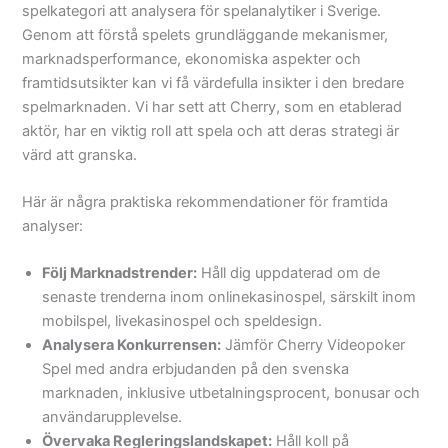
spelkategori att analysera för spelanalytiker i Sverige.
Genom att förstå spelets grundläggande mekanismer,
marknadsperformance, ekonomiska aspekter och
framtidsutsikter kan vi få värdefulla insikter i den bredare
spelmarknaden. Vi har sett att Cherry, som en etablerad
aktör, har en viktig roll att spela och att deras strategi är
värd att granska.
Här är några praktiska rekommendationer för framtida
analyser:
Följ Marknadstrender:
Håll dig uppdaterad om de
senaste trenderna inom onlinekasinospel, särskilt inom
mobilspel, livekasinospel och speldesign.
Analysera Konkurrensen:
Jämför Cherry Videopoker
Spel med andra erbjudanden på den svenska
marknaden, inklusive utbetalningsprocent, bonusar och
användarupplevelse.
Övervaka Regleringslandskapet:
Håll koll på