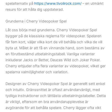
spelalternativ på
https://www.tivolirock.com/
– en utmärkt
resurs för att hålla dig uppdaterad.
Grunderna i Cherry Videopoker Spel
Låt oss börja med grunderna. Cherry Videopoker Spel
bygger på de klassiska reglerna för videopoker. Spelaren
får fem kort, väljer vilka kort de vill behålla och vilka de vill
byta ut. Målet är att få en vinnande hand, som bestäms av
en förutbestämd utbetalningstabell. Vanliga varianter
inkluderar Jacks or Better, Deuces Wild och Joker Poker.
Cherry erbjuder ofta flera varianter av videopoker, vilket ger
spelarna valmöjligheter och variation.
Designen av Cherry Videopoker Spel är generellt sett enkel
och intuitiv. Gränssnittet är oftast användarvänligt, med
tydliga instruktioner och lättlästa utbetalningstabeller. Detta
är viktigt, eftersom en bra användarupplevelse är
avgörande för att behålla spelare. Cherry lägger ofta vikt