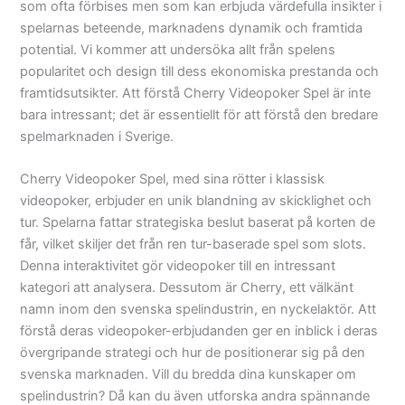
som ofta förbises men som kan erbjuda värdefulla insikter i
spelarnas beteende, marknadens dynamik och framtida
potential. Vi kommer att undersöka allt från spelens
popularitet och design till dess ekonomiska prestanda och
framtidsutsikter. Att förstå Cherry Videopoker Spel är inte
bara intressant; det är essentiellt för att förstå den bredare
spelmarknaden i Sverige.
Cherry Videopoker Spel, med sina rötter i klassisk
videopoker, erbjuder en unik blandning av skicklighet och
tur. Spelarna fattar strategiska beslut baserat på korten de
får, vilket skiljer det från ren tur-baserade spel som slots.
Denna interaktivitet gör videopoker till en intressant
kategori att analysera. Dessutom är Cherry, ett välkänt
namn inom den svenska spelindustrin, en nyckelaktör. Att
förstå deras videopoker-erbjudanden ger en inblick i deras
övergripande strategi och hur de positionerar sig på den
svenska marknaden. Vill du bredda dina kunskaper om
spelindustrin? Då kan du även utforska andra spännande