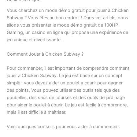
Vous cherchez un mode démo gratuit pour jouer à Chicken
Subway ? Vous êtes au bon endroit ! Dans cet article, nous
allons vous présenter le mode démo gratuit de 100HP
Gaming, un casino en ligne qui propose une expérience de
jeu unique et divertissante.
Comment Jouer à Chicken Subway ?
Pour commencer, il est important de comprendre comment
jouer à Chicken Subway. Le jeu est basé sur un concept
simple : vous devez aider un poulet à courir pour gagner
des points. Vous pouvez utiliser des outils tels que des
poubelles, des sacs de courses et des outils de jardinage
pour aider le poulet à courir. Le jeu est facile à comprendre,
mais il est difficile à maîtriser.
Voici quelques conseils pour vous aider à commencer :