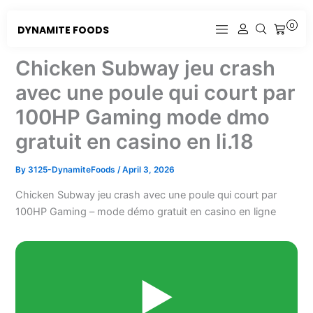
Skip
to
0
DYNAMITE FOODS
CART
content
Chicken Subway jeu crash
avec une poule qui court par
100HP Gaming mode dmo
gratuit en casino en li.18
By
3125-DynamiteFoods
/
April 3, 2026
Chicken Subway jeu crash avec une poule qui court par
100HP Gaming – mode démo gratuit en casino en ligne
▶️