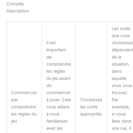
Conseils
Description
Les outils
que vous
Il est
choisisse
important
dépenden
de
de la
comprendre
situation
les règles
dans
du jeu avant
laquelle
de
vous vous
Commencez
commencer
trouvez.
par
à jouer. Cela
Choisissez
Par
comprendre
vous aidera
les outils
exemple,
les règles du
à vous
appropriés
si vous
jeu
familiariser
êtes dans
avec les
une rue, il