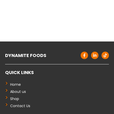
F
L
T
DYNAMITE FOODS
a
i
i
c
n
k
e
k
t
b
e
o
QUICK LINKS
o
d
k
o
i
k
n
-
-
Home
f
i
About us
n
Shop
Contact Us