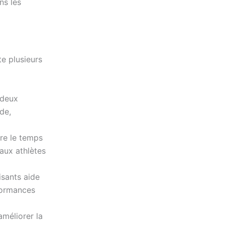
ns les
te plusieurs
 deux
de,
re le temps
aux athlètes
isants aide
rformances
méliorer la