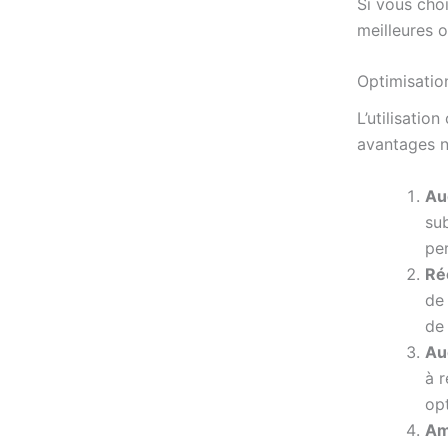
Si vous cho
meilleures o
Optimisatio
L’utilisatio
avantages n
Au
su
per
Ré
de
de
Au
à r
op
Am