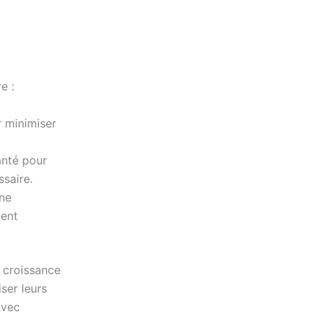
e :
r minimiser
anté pour
ssaire.
une
ment
 croissance
ser leurs
avec