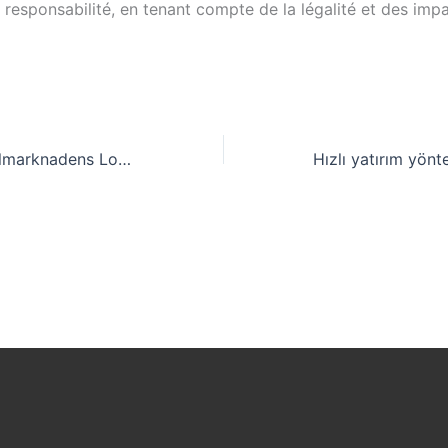
responsabilité, en tenant compte de la légalité et des impa
Den Globala Spelmarknadens Lockelser: Fördelar med Internationella Online Casinon