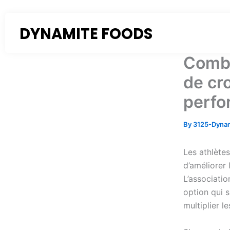
Skip
to
DYNAMITE FOODS
content
Combi
de cr
perfo
By
3125-Dyna
Les athlète
d’améliorer
L’associati
option qui 
multiplier l