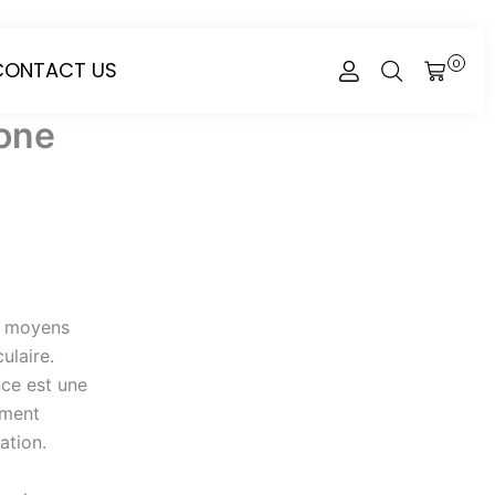
CONTACT US
0
CART
one
s moyens
ulaire.
nce est une
ement
ation.