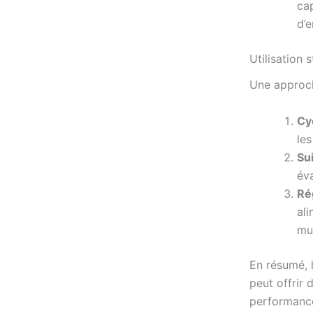
cap
d’
Utilisation 
Une approch
Cy
les
Sui
éva
Ré
al
mu
En résumé, 
peut offrir 
performance