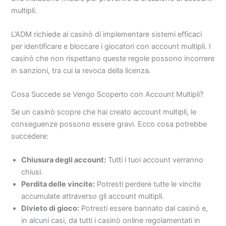
multipli.
L’ADM richiede ai casinò di implementare sistemi efficaci
per identificare e bloccare i giocatori con account multipli. I
casinò che non rispettano queste regole possono incorrere
in sanzioni, tra cui la revoca della licenza.
Cosa Succede se Vengo Scoperto con Account Multipli?
Se un casinò scopre che hai creato account multipli, le
conseguenze possono essere gravi. Ecco cosa potrebbe
succedere:
Chiusura degli account:
Tutti i tuoi account verranno
chiusi.
Perdita delle vincite:
Potresti perdere tutte le vincite
accumulate attraverso gli account multipli.
Divieto di gioco:
Potresti essere bannato dal casinò e,
in alcuni casi, da tutti i casinò online regolamentati in