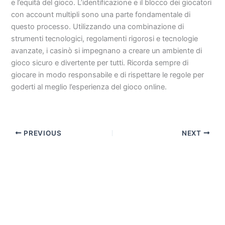
e l’equità del gioco. L’identificazione e il blocco dei giocatori
con account multipli sono una parte fondamentale di
questo processo. Utilizzando una combinazione di
strumenti tecnologici, regolamenti rigorosi e tecnologie
avanzate, i casinò si impegnano a creare un ambiente di
gioco sicuro e divertente per tutti. Ricorda sempre di
giocare in modo responsabile e di rispettare le regole per
goderti al meglio l’esperienza del gioco online.
PREVIOUS
NEXT