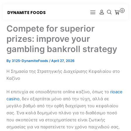
Skip
to
0
DYNAMITE FOODS
CART
content
Compete for superior
prizes: improve your
gambling bankroll strategy
By
3125-DynamiteFoods
/
April 27, 2026
Η Σημασία της Στρατηγικής Διαχείρισης Κεφαλαίου στο
Καζίνο
Η επιτυχία σε οποιοδήποτε online καζίνο, όπως το
rioace
casino
, δεν εξαρτάται μόνο από την τύχη, αλλά σε
μεγάλο βαθμό από την ορθή διαχείριση του κεφαλαίου
σας. Ένα καλά δομημένο πλάνο για το διαθέσιμο ποσό
που σκοπεύετε να στοιχηματίσετε είναι ζωτικής
σημασίας για να παρατείνετε τον χρόνο παιχνιδιού σας,