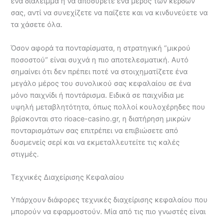
ένα διάλειμμα ή να αποσύρετε ένα μέρος των κερδών
σας, αντί να συνεχίζετε να παίζετε και να κινδυνεύετε να
τα χάσετε όλα.
Όσον αφορά τα πονταρίσματα, η στρατηγική “μικρού
ποσοστού” είναι συχνά η πιο αποτελεσματική. Αυτό
σημαίνει ότι δεν πρέπει ποτέ να στοιχηματίζετε ένα
μεγάλο μέρος του συνολικού σας κεφαλαίου σε ένα
μόνο παιχνίδι ή ποντάρισμα. Ειδικά σε παιχνίδια με
υψηλή μεταβλητότητα, όπως πολλοί κουλοχέρηδες που
βρίσκονται στο rioace-casino.gr, η διατήρηση μικρών
πονταρισμάτων σας επιτρέπει να επιβιώσετε από
δυσμενείς σερί και να εκμεταλλευτείτε τις καλές
στιγμές.
Τεχνικές Διαχείρισης Κεφαλαίου
Υπάρχουν διάφορες τεχνικές διαχείρισης κεφαλαίου που
μπορούν να εφαρμοστούν. Μία από τις πιο γνωστές είναι