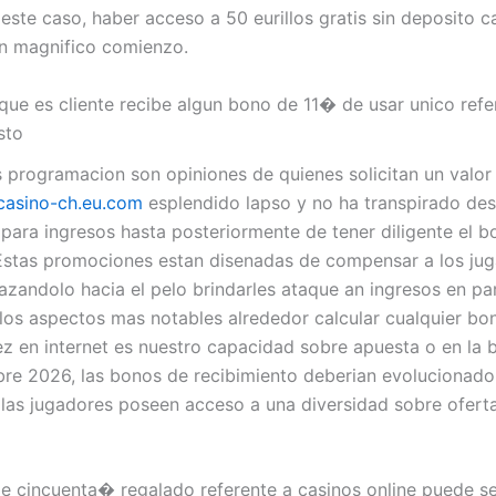
este caso, haber acceso a 50 eurillos gratis sin deposito c
n magnifico comienzo.
que es cliente recibe algun bono de 11� de usar unico refe
sto
 programacion son opiniones de quienes solicitan un valor
ocasino-ch.eu.com
esplendido lapso y no ha transpirado des
 para ingresos hasta posteriormente de tener diligente el 
Estas promociones estan disenadas de compensar a los ju
azandolo hacia el pelo brindarles ataque an ingresos en par
los aspectos mas notables alrededor calcular cualquier bo
ez en internet es nuestro capacidad sobre apuesta o en la 
obre 2026, las bonos de recibimiento deberian evolucionado
 las jugadores poseen acceso a una diversidad sobre ofert
e cincuenta� regalado referente a casinos online puede s