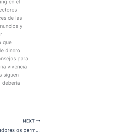
ing en el
ectores
es de las
anuncios y
r
o que
de dinero
consejos para
una vivencia
s siguen
 deberia
NEXT
A veces, las operadores os permiten jugar en los slots que realizes