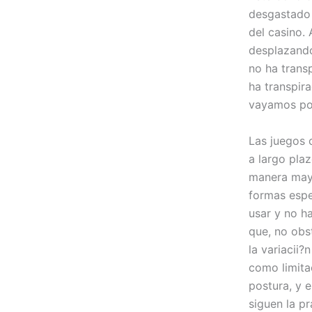
desgastado 
del casino.
desplazando
no ha transp
ha transpir
vayamos por
Las juegos 
a largo plaz
manera mayo
formas espe
usar y no h
que, no obs
la variacii?
como limita
postura, y e
siguen la p