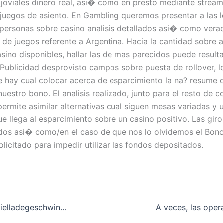
 joviales dinero real, asi� como en presto mediante stream
 juegos de asiento. En Gambling queremos presentar a las l
ersonas sobre casino analisis detallados asi� como verac
 de juegos referente a Argentina. Hacia la cantidad sobre 
sino disponibles, hallar las de mas parecidos puede resulta
Publicidad desprovisto campos sobre puesta de rollover, l
ue hay cual colocar acerca de esparcimiento la na? resume 
nuestro bono. El analisis realizado, junto para el resto de 
permite asimilar alternativas cual siguen mesas variadas y 
e llega al esparcimiento sobre un casino positivo. Las giro
dos asi� como/en el caso de que nos lo olvidemos el Bono
licitado para impedir utilizar las fondos depositados.
Verstehen der Spielladegeschwindigkeitsoptimierung in Casinos