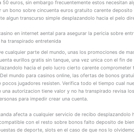
a 50 euros, sin embargo frecuentemente estos necesitan a
car un bono sobre cincuenta euros gratuito carente deposito
te algun transcurso simple desplazandolo hacia el pelo dir
asino en internet aental para asegurar la pericia sobre ent
 ha transpirado entretenida
e cualquier parte del mundo, unas los promociones de ma
uenta eurillos gratis sin tanque, una vez unica con el fin de
lazandolo hacia el pelo lucro cierto carente comprometer t
 Del mundo para casinos online, las ofertas de bonos gratu
 pocos jugadores resisten. Verifica todo el tiempo cual nue
 una autorizacion tiene valor y no ha transpirado revisa lo
rsonas para impedir crear una cuenta.
anda afecta a cualquier servicio de recibo desplazandolo h
 compatible con el resto sobre bonos falto deposito de bie
puestas de deporte, slots en el caso de que nos lo olvidem