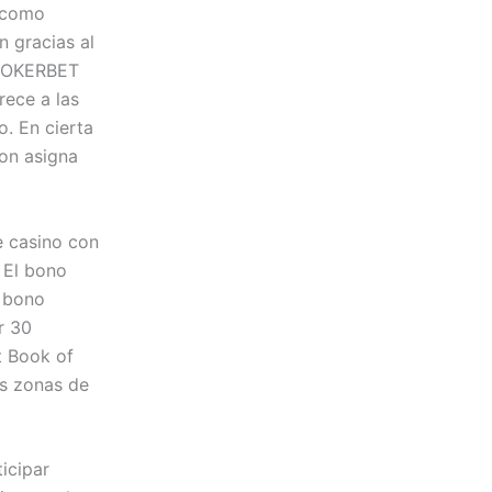
e como
n gracias al
 JOKERBET
rece a las
o. En cierta
ton asigna
e casino con
. El bono
+ bono
r 30
t Book of
as zonas de
ticipar