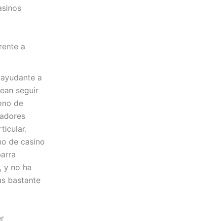
asinos
rente a
 ayudante a
ean seguir
bono de
gadores
ticular.
no de casino
barra
, y no ha
as bastante
er