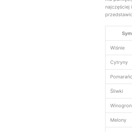
najczęściej
przedstawio
Sym
Wiśnie
Cytryny
Pomarań
Śliwki
Winogron
Melony