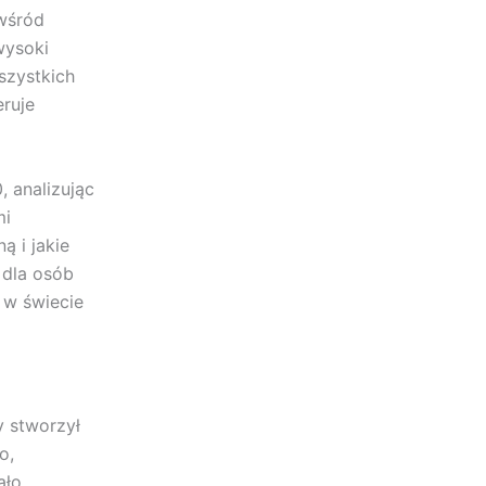
 wśród
wysoki
szystkich
eruje
, analizując
mi
 i jakie
 dla osób
 w świecie
y stworzył
o,
ało