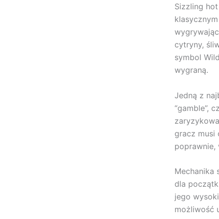
Sizzling ho
klasycznym 
wygrywając
cytryny, śl
symbol Wild
wygraną.
Jedną z naj
“gamble”, c
zaryzykowan
gracz musi 
poprawnie, 
Mechanika s
dla początk
jego wysoki
możliwość u