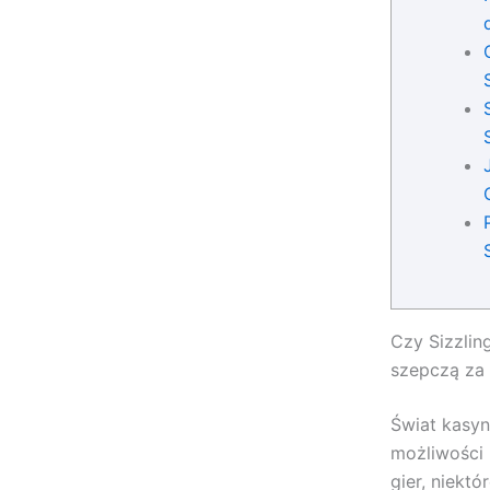
Czy Sizzlin
szepczą za
Świat kasyn
możliwości 
gier, niekt