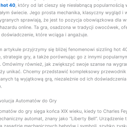
g hot 40
, który od lat cieszy się niesłabnącą popularnością
ałym świecie. Jego prosta mechanika, klasyczny wygląd i 
ygranych sprawiają, że jest to pozycja obowiązkowa dla w
hazardu online. Ta gra, osadzona w tradycji owocówek, of
 doświadczenie, które wciąga i angażuje.
m artykule przyjrzymy się bliżej fenomenowi sizzling hot 40
e, strategie gry, a także porównując go z innymi popularny
 Omówimy również, jak zwiększyć swoje szanse na wygraną
leży unikać. Chcemy przedstawić kompleksowy przewodnik
anych tą wyjątkową grą, niezależnie od ich doświadczenia
.
Ewolucja Automatów do Gry
tomatów do gry sięga końca XIX wieku, kiedy to Charles Fe
chaniczny automat, znany jako “Liberty Bell”. Urządzenie t
na zasadzie mechanicznych bębnów i symboli, szybko zysk