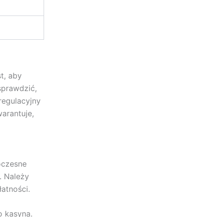
t, aby
sprawdzić,
regulacyjny
arantuje,
oczesne
. Należy
atności.
o kasyna.