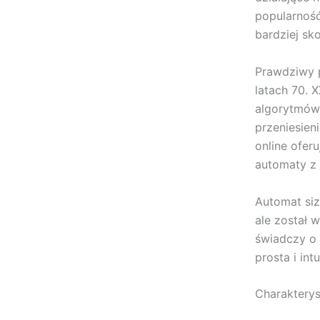
popularność
bardziej sk
Prawdziwy p
latach 70. 
algorytmów 
przeniesien
online ofer
automaty z 
Automat siz
ale został 
świadczy o 
prosta i in
Charakterys