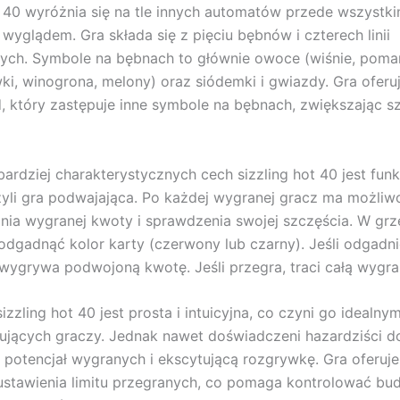
t 40 wyróżnia się na tle innych automatów przede wszystki
wyglądem. Gra składa się z pięciu bębnów i czterech linii
ych. Symbole na bębnach to głównie owoce (wiśnie, poma
iwki, winogrona, melony) oraz siódemki i gwiazdy. Gra oferu
, który zastępuje inne symbole na bębnach, zwiększając s
bardziej charakterystycznych cech sizzling hot 40 jest funk
zyli gra podwajająca. Po każdej wygranej gracz ma możliw
ia wygranej kwoty i sprawdzenia swojej szczęścia. W gr
odgadnąć kolor karty (czerwony lub czarny). Jeśli odgadn
wygrywa podwojoną kwotę. Jeśli przegra, traci całą wygra
izzling hot 40 jest prosta i intuicyjna, co czyni go ideal
ujących graczy. Jednak nawet doświadczeni hazardziści d
 potencjał wygranych i ekscytującą rozgrywkę. Gra oferuj
stawienia limitu przegranych, co pomaga kontrolować bud