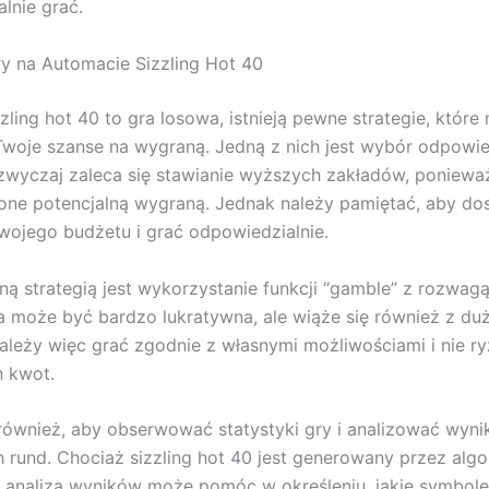
lnie grać.
ry na Automacie Sizzling Hot 40
zling hot 40 to gra losowa, istnieją pewne strategie, któr
woje szanse na wygraną. Jedną z nich jest wybór odpowi
zwyczaj zaleca się stawianie wyższych zakładów, poniewa
one potencjalną wygraną. Jednak należy pamiętać, aby d
wojego budżetu i grać odpowiedzialnie.
ną strategią jest wykorzystanie funkcji “gamble” z rozwagą
 może być bardzo lukratywna, ale wiąże się również z d
ależy więc grać zgodnie z własnymi możliwościami i nie 
h kwot.
również, aby obserwować statystyki gry i analizować wyni
 rund. Chociaż sizzling hot 40 jest generowany przez algor
 analiza wyników może pomóc w określeniu, jakie symbol