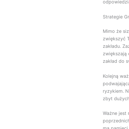
odpowiedzia
Strategie G
Mimo że siz
zwiększyć T
zakładu. Za
zwiększają 
zakład do s
Kolejną waż
podwajająca
ryzykiem. N
zbyt dużyc
Ważne jest 
poprzednich
ma pamięci,