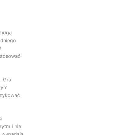
e mogą
edniego
ż
ostosować
. Gra
użym
ryzykować
ki
ytm i nie
e wypadają