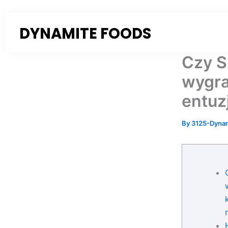
Skip
to
DYNAMITE FOODS
content
Czy S
wygra
entuz
By
3125-Dyna