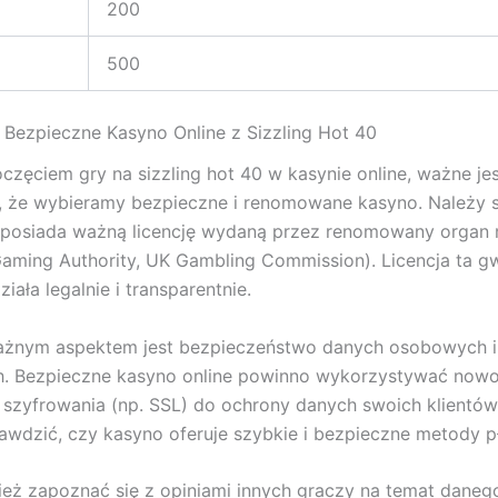
200
500
Bezpieczne Kasyno Online z Sizzling Hot 40
częciem gry na sizzling hot 40 w kasynie online, ważne jes
, że wybieramy bezpieczne i renomowane kasyno. Należy 
 posiada ważną licencję wydaną przez renomowany organ 
Gaming Authority, UK Gambling Commission). Licencja ta gw
iała legalnie i transparentnie.
ażnym aspektem jest bezpieczeństwo danych osobowych i
h. Bezpieczne kasyno online powinno wykorzystywać now
 szyfrowania (np. SSL) do ochrony danych swoich klientów
awdzić, czy kasyno oferuje szybkie i bezpieczne metody pł
eż zapoznać się z opiniami innych graczy na temat daneg