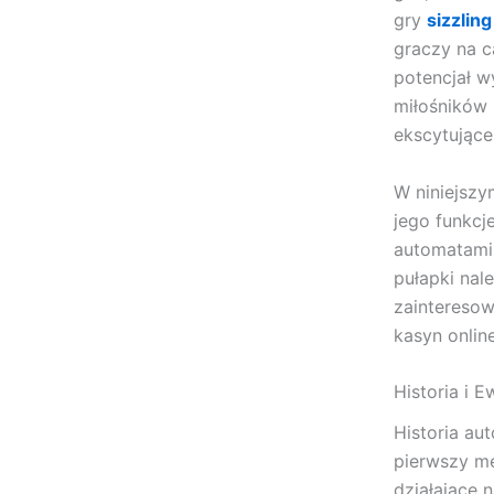
gry
sizzlin
graczy na c
potencjał w
miłośników 
ekscytujące
W niniejszy
jego funkcj
automatami.
pułapki na
zainteresow
kasyn online
Historia i 
Historia au
pierwszy me
działające 