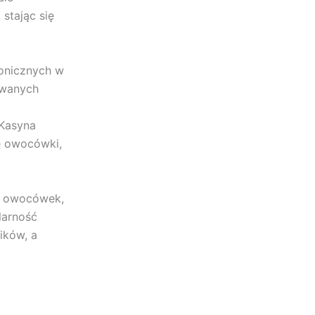
stając się
ronicznych w
owanych
 Kasyna
e owocówki,
ch owocówek,
larność
ików, a