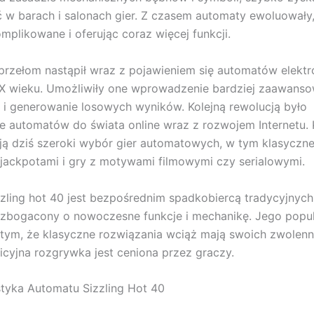
 w barach i salonach gier. Z czasem automaty ewoluowały, 
omplikowane i oferując coraz więcej funkcji.
rzełom nastąpił wraz z pojawieniem się automatów elekt
XX wieku. Umożliwiły one wprowadzenie bardziej zaawans
i generowanie losowych wyników. Kolejną rewolucją było
ie automatów do świata online wraz z rozwojem Internetu.
ują dziś szeroki wybór gier automatowych, w tym klasyczn
jackpotami i gry z motywami filmowymi czy serialowymi.
zling hot 40 jest bezpośrednim spadkobiercą tradycyjny
wzbogacony o nowoczesne funkcje i mechanikę. Jego popu
tym, że klasyczne rozwiązania wciąż mają swoich zwolenn
tuicyjna rozgrywka jest ceniona przez graczy.
tyka Automatu Sizzling Hot 40