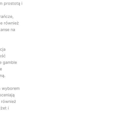
m prostotą i
rańcze,
je również
zanse na
cja
ość
ze gamble
ie
ną.
nym wyborem
oceniają
e również
żet i