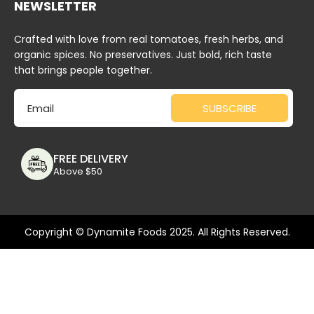
NEWSLETTER
Crafted with love from real tomatoes, fresh herbs, and
organic spices. No preservatives. Just bold, rich taste
that brings people together.
Email
SUBSCRIBE
FREE DELIVERY
Above $50
Copyright © Dynamite Foods 2025. All Rights Reserved.
Deprecated
: Function wc_enqueue_js is
deprecated
since
version 10.4.0! Use wp_add_inline_script instead. in
/home/u350692871/domains/dynamitefood.com/public_html