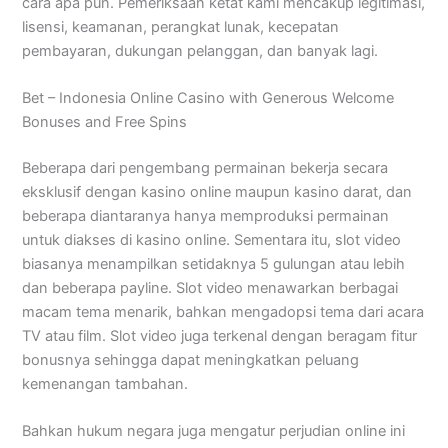
cara apa pun. Pemeriksaan ketat kami mencakup legitimasi,
lisensi, keamanan, perangkat lunak, kecepatan
pembayaran, dukungan pelanggan, dan banyak lagi.
Bet – Indonesia Online Casino with Generous Welcome
Bonuses and Free Spins
Beberapa dari pengembang permainan bekerja secara
eksklusif dengan kasino online maupun kasino darat, dan
beberapa diantaranya hanya memproduksi permainan
untuk diakses di kasino online. Sementara itu, slot video
biasanya menampilkan setidaknya 5 gulungan atau lebih
dan beberapa payline. Slot video menawarkan berbagai
macam tema menarik, bahkan mengadopsi tema dari acara
TV atau film. Slot video juga terkenal dengan beragam fitur
bonusnya sehingga dapat meningkatkan peluang
kemenangan tambahan.
Bahkan hukum negara juga mengatur perjudian online ini