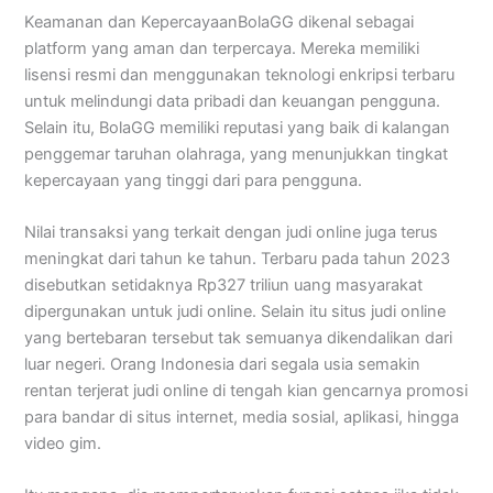
Keamanan dan KepercayaanBolaGG dikenal sebagai
platform yang aman dan terpercaya. Mereka memiliki
lisensi resmi dan menggunakan teknologi enkripsi terbaru
untuk melindungi data pribadi dan keuangan pengguna.
Selain itu, BolaGG memiliki reputasi yang baik di kalangan
penggemar taruhan olahraga, yang menunjukkan tingkat
kepercayaan yang tinggi dari para pengguna.
Nilai transaksi yang terkait dengan judi online juga terus
meningkat dari tahun ke tahun. Terbaru pada tahun 2023
disebutkan setidaknya Rp327 triliun uang masyarakat
dipergunakan untuk judi online. Selain itu situs judi online
yang bertebaran tersebut tak semuanya dikendalikan dari
luar negeri. Orang Indonesia dari segala usia semakin
rentan terjerat judi online di tengah kian gencarnya promosi
para bandar di situs internet, media sosial, aplikasi, hingga
video gim.