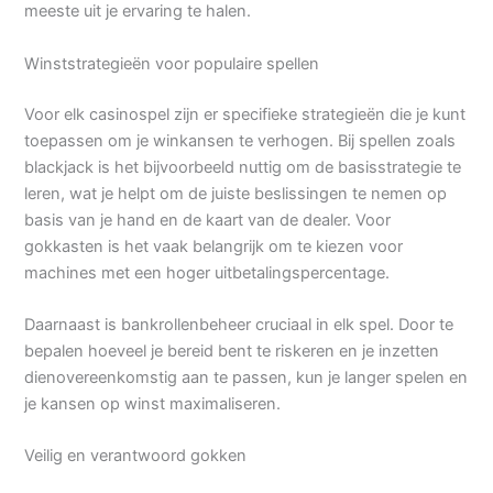
meeste uit je ervaring te halen.
Winststrategieën voor populaire spellen
Voor elk casinospel zijn er specifieke strategieën die je kunt
toepassen om je winkansen te verhogen. Bij spellen zoals
blackjack is het bijvoorbeeld nuttig om de basisstrategie te
leren, wat je helpt om de juiste beslissingen te nemen op
basis van je hand en de kaart van de dealer. Voor
gokkasten is het vaak belangrijk om te kiezen voor
machines met een hoger uitbetalingspercentage.
Daarnaast is bankrollenbeheer cruciaal in elk spel. Door te
bepalen hoeveel je bereid bent te riskeren en je inzetten
dienovereenkomstig aan te passen, kun je langer spelen en
je kansen op winst maximaliseren.
Veilig en verantwoord gokken