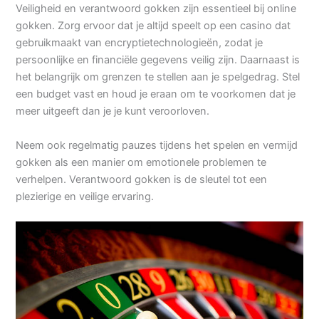
Veiligheid en verantwoord gokken zijn essentieel bij online
gokken. Zorg ervoor dat je altijd speelt op een casino dat
gebruikmaakt van encryptietechnologieën, zodat je
persoonlijke en financiële gegevens veilig zijn. Daarnaast is
het belangrijk om grenzen te stellen aan je spelgedrag. Stel
een budget vast en houd je eraan om te voorkomen dat je
meer uitgeeft dan je je kunt veroorloven.
Neem ook regelmatig pauzes tijdens het spelen en vermijd
gokken als een manier om emotionele problemen te
verhelpen. Verantwoord gokken is de sleutel tot een
plezierige en veilige ervaring.