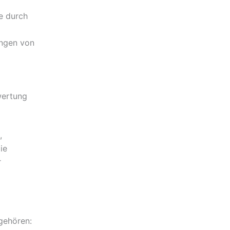
e durch
ungen von
wertung
,
ie
r
gehören: