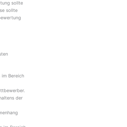
tung sollte
se sollte
obewertung
sten
 im Bereich
ttbewerber.
altens der
mmenhang