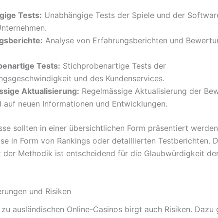
ige Tests:
Unabhängige Tests der Spiele und der Softwar
Unternehmen.
gsberichte:
Analyse von Erfahrungsberichten und Bewert
benartige Tests:
Stichprobenartige Tests der
ngsgeschwindigkeit und des Kundenservices.
sige Aktualisierung:
Regelmässige Aktualisierung der Be
d auf neuen Informationen und Entwicklungen.
se sollten in einer übersichtlichen Form präsentiert werden
se in Form von Rankings oder detaillierten Testberichten. D
 der Methodik ist entscheidend für die Glaubwürdigkeit de
rungen und Risiken
zu ausländischen Online-Casinos birgt auch Risiken. Dazu 