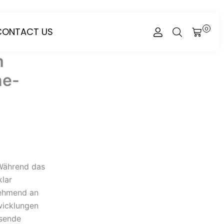
CONTACT US
0
CART
m
ne-
 Während das
klar
nehmend an
wicklungen
hsende