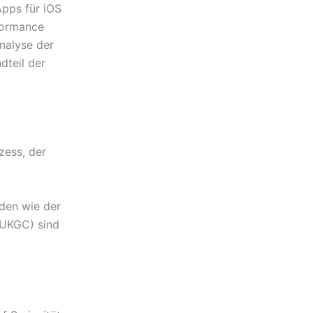
Apps für iOS
rformance
nalyse der
dteil der
zess, der
den wie der
(UKGC) sind