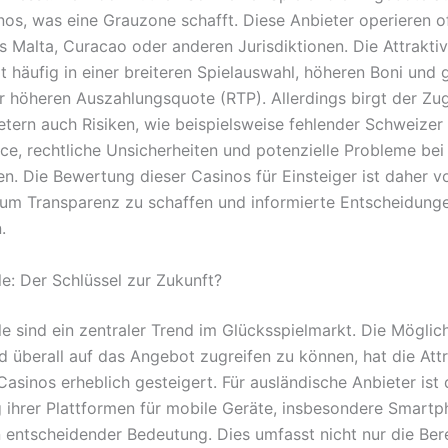
nos, was eine Grauzone schafft. Diese Anbieter operieren o
s Malta, Curacao oder anderen Jurisdiktionen. Die Attraktiv
t häufig in einer breiteren Spielauswahl, höheren Boni und 
er höheren Auszahlungsquote (RTP). Allerdings birgt der Zu
etern auch Risiken, wie beispielsweise fehlender Schweizer
ce, rechtliche Unsicherheiten und potenzielle Probleme bei
n. Die Bewertung dieser Casinos für Einsteiger ist daher v
um Transparenz zu schaffen und informierte Entscheidung
.
le: Der Schlüssel zur Zukunft?
e sind ein zentraler Trend im Glücksspielmarkt. Die Möglich
d überall auf das Angebot zugreifen zu können, hat die Attr
asinos erheblich gesteigert. Für ausländische Anbieter ist 
 ihrer Plattformen für mobile Geräte, insbesondere Smart
n entscheidender Bedeutung. Dies umfasst nicht nur die Bere