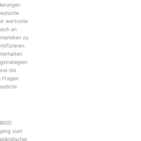
rderungen
deutsche
et wertvolle
 sich an
dynamiken zu
tifizieren.
 Verhalten
ngstrategien
und die
h Fragen
utlicht
(BGS)
ugang zum
usländischer