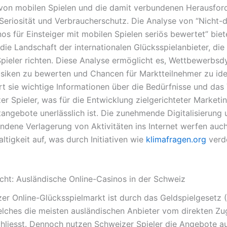
 von mobilen Spielen und die damit verbundenen Herausfo
h Seriosität und Verbraucherschutz. Die Analyse von “Nicht-
os für Einsteiger mit mobilen Spielen seriös bewertet” biet
 die Landschaft der internationalen Glücksspielanbieter, die
pieler richten. Diese Analyse ermöglicht es, Wettbewerbs
isiken zu bewerten und Chancen für Marktteilnehmer zu iden
rt sie wichtige Informationen über die Bedürfnisse und das
er Spieler, was für die Entwicklung zielgerichteter Marketi
angebote unerlässlich ist. Die zunehmende Digitalisierung 
ndene Verlagerung von Aktivitäten ins Internet werfen auc
tigkeit auf, was durch Initiativen wie
klimafragen.org
verde
cht: Ausländische Online-Casinos in der Schweiz
er Online-Glücksspielmarkt ist durch das Geldspielgesetz 
welches die meisten ausländischen Anbieter vom direkten Z
hliesst. Dennoch nutzen Schweizer Spieler die Angebote a