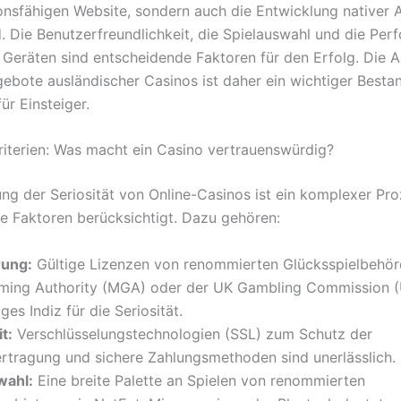
ionsfähigen Website, sondern auch die Entwicklung nativer 
. Die Benutzerfreundlichkeit, die Spielauswahl und die Pe
 Geräten sind entscheidende Faktoren für den Erfolg. Die A
ebote ausländischer Casinos ist daher ein wichtiger Bestan
ür Einsteiger.
kriterien: Was macht ein Casino vertrauenswürdig?
ng der Seriosität von Online-Casinos ist ein komplexer Pro
e Faktoren berücksichtigt. Dazu gehören:
rung:
Gültige Lizenzen von renommierten Glücksspielbehör
ming Authority (MGA) oder der UK Gambling Commission 
ges Indiz für die Seriosität.
t:
Verschlüsselungstechnologien (SSL) zum Schutz der
rtragung und sichere Zahlungsmethoden sind unerlässlich.
wahl:
Eine breite Palette an Spielen von renommierten