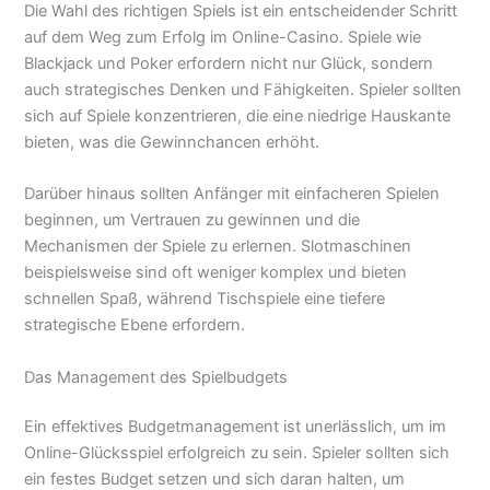
Die Wahl des richtigen Spiels ist ein entscheidender Schritt
auf dem Weg zum Erfolg im Online-Casino. Spiele wie
Blackjack und Poker erfordern nicht nur Glück, sondern
auch strategisches Denken und Fähigkeiten. Spieler sollten
sich auf Spiele konzentrieren, die eine niedrige Hauskante
bieten, was die Gewinnchancen erhöht.
Darüber hinaus sollten Anfänger mit einfacheren Spielen
beginnen, um Vertrauen zu gewinnen und die
Mechanismen der Spiele zu erlernen. Slotmaschinen
beispielsweise sind oft weniger komplex und bieten
schnellen Spaß, während Tischspiele eine tiefere
strategische Ebene erfordern.
Das Management des Spielbudgets
Ein effektives Budgetmanagement ist unerlässlich, um im
Online-Glücksspiel erfolgreich zu sein. Spieler sollten sich
ein festes Budget setzen und sich daran halten, um