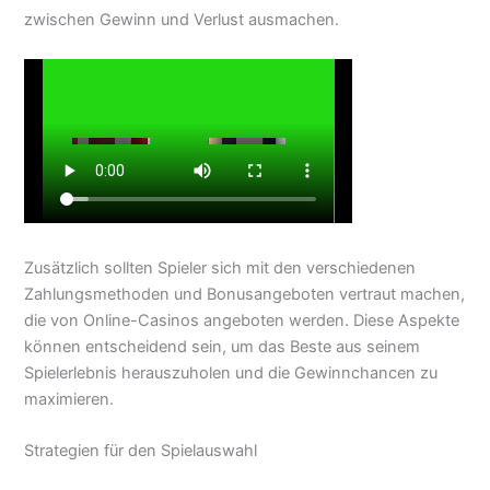
zwischen Gewinn und Verlust ausmachen.
Zusätzlich sollten Spieler sich mit den verschiedenen
Zahlungsmethoden und Bonusangeboten vertraut machen,
die von Online-Casinos angeboten werden. Diese Aspekte
können entscheidend sein, um das Beste aus seinem
Spielerlebnis herauszuholen und die Gewinnchancen zu
maximieren.
Strategien für den Spielauswahl