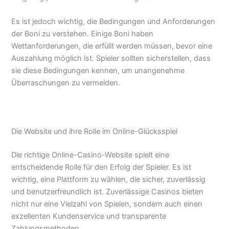
Es ist jedoch wichtig, die Bedingungen und Anforderungen
der Boni zu verstehen. Einige Boni haben
Wettanforderungen, die erfüllt werden müssen, bevor eine
Auszahlung möglich ist. Spieler sollten sicherstellen, dass
sie diese Bedingungen kennen, um unangenehme
Überraschungen zu vermeiden.
Die Website und ihre Rolle im Online-Glücksspiel
Die richtige Online-Casino-Website spielt eine
entscheidende Rolle für den Erfolg der Spieler. Es ist
wichtig, eine Plattform zu wählen, die sicher, zuverlässig
und benutzerfreundlich ist. Zuverlässige Casinos bieten
nicht nur eine Vielzahl von Spielen, sondern auch einen
exzellenten Kundenservice und transparente
Zahlungsmethoden.