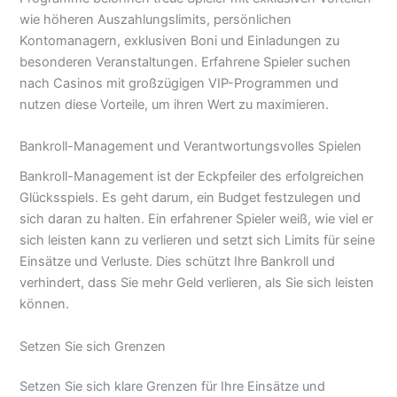
wie höheren Auszahlungslimits, persönlichen
Kontomanagern, exklusiven Boni und Einladungen zu
besonderen Veranstaltungen. Erfahrene Spieler suchen
nach Casinos mit großzügigen VIP-Programmen und
nutzen diese Vorteile, um ihren Wert zu maximieren.
Bankroll-Management und Verantwortungsvolles Spielen
Bankroll-Management ist der Eckpfeiler des erfolgreichen
Glücksspiels. Es geht darum, ein Budget festzulegen und
sich daran zu halten. Ein erfahrener Spieler weiß, wie viel er
sich leisten kann zu verlieren und setzt sich Limits für seine
Einsätze und Verluste. Dies schützt Ihre Bankroll und
verhindert, dass Sie mehr Geld verlieren, als Sie sich leisten
können.
Setzen Sie sich Grenzen
Setzen Sie sich klare Grenzen für Ihre Einsätze und