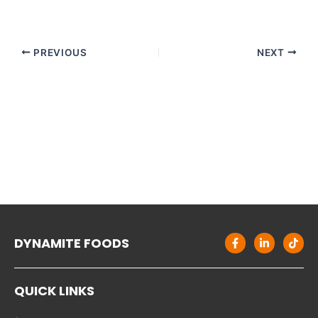
PREVIOUS
NEXT
F
L
T
DYNAMITE FOODS
a
i
i
c
n
k
e
k
t
b
e
o
QUICK LINKS
o
d
k
o
i
k
n