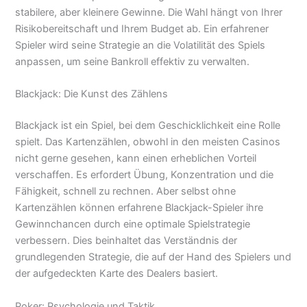
stabilere, aber kleinere Gewinne. Die Wahl hängt von Ihrer
Risikobereitschaft und Ihrem Budget ab. Ein erfahrener
Spieler wird seine Strategie an die Volatilität des Spiels
anpassen, um seine Bankroll effektiv zu verwalten.
Blackjack: Die Kunst des Zählens
Blackjack ist ein Spiel, bei dem Geschicklichkeit eine Rolle
spielt. Das Kartenzählen, obwohl in den meisten Casinos
nicht gerne gesehen, kann einen erheblichen Vorteil
verschaffen. Es erfordert Übung, Konzentration und die
Fähigkeit, schnell zu rechnen. Aber selbst ohne
Kartenzählen können erfahrene Blackjack-Spieler ihre
Gewinnchancen durch eine optimale Spielstrategie
verbessern. Dies beinhaltet das Verständnis der
grundlegenden Strategie, die auf der Hand des Spielers und
der aufgedeckten Karte des Dealers basiert.
Poker: Psychologie und Taktik