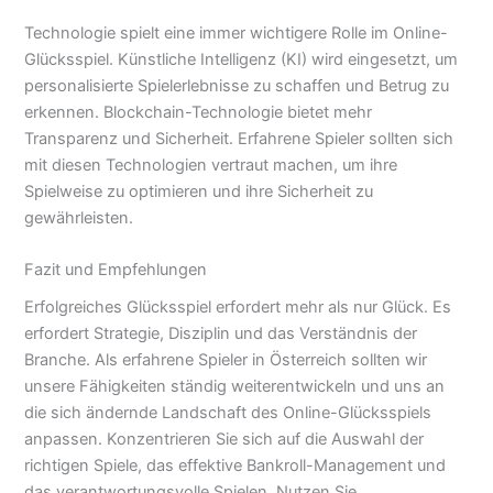
Technologie spielt eine immer wichtigere Rolle im Online-
Glücksspiel. Künstliche Intelligenz (KI) wird eingesetzt, um
personalisierte Spielerlebnisse zu schaffen und Betrug zu
erkennen. Blockchain-Technologie bietet mehr
Transparenz und Sicherheit. Erfahrene Spieler sollten sich
mit diesen Technologien vertraut machen, um ihre
Spielweise zu optimieren und ihre Sicherheit zu
gewährleisten.
Fazit und Empfehlungen
Erfolgreiches Glücksspiel erfordert mehr als nur Glück. Es
erfordert Strategie, Disziplin und das Verständnis der
Branche. Als erfahrene Spieler in Österreich sollten wir
unsere Fähigkeiten ständig weiterentwickeln und uns an
die sich ändernde Landschaft des Online-Glücksspiels
anpassen. Konzentrieren Sie sich auf die Auswahl der
richtigen Spiele, das effektive Bankroll-Management und
das verantwortungsvolle Spielen. Nutzen Sie