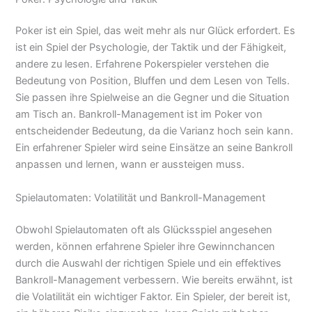
Poker ist ein Spiel, das weit mehr als nur Glück erfordert. Es
ist ein Spiel der Psychologie, der Taktik und der Fähigkeit,
andere zu lesen. Erfahrene Pokerspieler verstehen die
Bedeutung von Position, Bluffen und dem Lesen von Tells.
Sie passen ihre Spielweise an die Gegner und die Situation
am Tisch an. Bankroll-Management ist im Poker von
entscheidender Bedeutung, da die Varianz hoch sein kann.
Ein erfahrener Spieler wird seine Einsätze an seine Bankroll
anpassen und lernen, wann er aussteigen muss.
Spielautomaten: Volatilität und Bankroll-Management
Obwohl Spielautomaten oft als Glücksspiel angesehen
werden, können erfahrene Spieler ihre Gewinnchancen
durch die Auswahl der richtigen Spiele und ein effektives
Bankroll-Management verbessern. Wie bereits erwähnt, ist
die Volatilität ein wichtiger Faktor. Ein Spieler, der bereit ist,