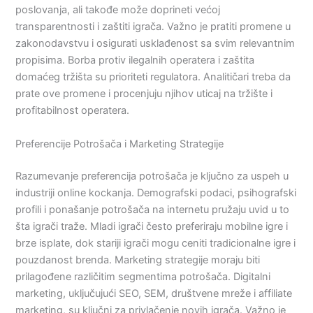
poslovanja, ali takođe može doprineti većoj
transparentnosti i zaštiti igrača. Važno je pratiti promene u
zakonodavstvu i osigurati usklađenost sa svim relevantnim
propisima. Borba protiv ilegalnih operatera i zaštita
domaćeg tržišta su prioriteti regulatora. Analitičari treba da
prate ove promene i procenjuju njihov uticaj na tržište i
profitabilnost operatera.
Preferencije Potrošača i Marketing Strategije
Razumevanje preferencija potrošača je ključno za uspeh u
industriji online kockanja. Demografski podaci, psihografski
profili i ponašanje potrošača na internetu pružaju uvid u to
šta igrači traže. Mladi igrači često preferiraju mobilne igre i
brze isplate, dok stariji igrači mogu ceniti tradicionalne igre i
pouzdanost brenda. Marketing strategije moraju biti
prilagođene različitim segmentima potrošača. Digitalni
marketing, uključujući SEO, SEM, društvene mreže i affiliate
marketing, su ključni za privlačenje novih igrača. Važno je