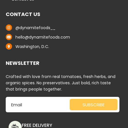
CONTACT US
@dynamitefoods__
hello@dynamitefoods.com
Washington, D.C.
NEWSLETTER
Crafted with love from real tomatoes, fresh herbs, and
organic spices. No preservatives. Just bold, rich taste
that brings people together.
Email
SUBSCRIBE
FREE DELIVERY