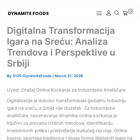
Skip
to
0
DYNAMITE FOODS
CART
content
Digitalna Transformacija
Igara na Sreću: Analiza
Trendova i Perspektive u
Srbiji
By
3125-DynamiteFoods
/
March 31, 2026
Uvod: Značaj Online Kockanja za Industrijske Analitičare
Digitalizacija je duboko transformisala globalnu industriju
igara na sreću, a Srbija nije izuzetak. Za industrijske
analitičare, razumevanje dinamike online kockanja je
ključno za procenu tržišnih trendova, identifikaciju
investicionih prilika i predviđanje budućeg razvoja. Online
kazina, sportske kladionice i druge forme digitalnih igara na