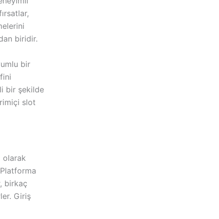
eneyimli
ırsatlar,
elerini
an biridir.
yumlu bir
fini
li bir şekilde
rimiçi slot
 olarak
 Platforma
, birkaç
er. Giriş