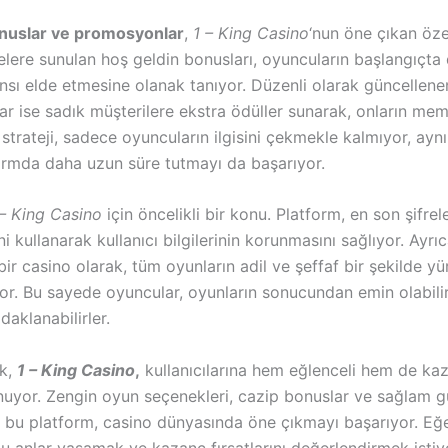
nuslar ve promosyonlar
,
1 – King Casino
‘nun öne çıkan öze
yelere sunulan hoş geldin bonusları, oyuncuların başlangıçta
sı elde etmesine olanak tanıyor. Düzenli olarak güncellene
r ise sadık müşterilere ekstra ödüller sunarak, onların mem
u strateji, sadece oyuncuların ilgisini çekmekle kalmıyor, ay
formda daha uzun süre tutmayı da başarıyor.
 – King Casino
için öncelikli bir konu. Platform, en son şifre
ni kullanarak kullanıcı bilgilerinin korunmasını sağlıyor. Ayrıc
ir casino olarak, tüm oyunların adil ve şeffaf bir şekilde yü
yor. Bu sayede oyuncular, oyunların sonucundan emin olabili
aklanabilirler.
ak,
1 – King Casino
,
kullanıcılarına hem eğlenceli hem de kaz
uyor. Zengin oyun seçenekleri, cazip bonuslar ve sağlam g
e bu platform, casino dünyasında öne çıkmayı başarıyor. Eğe
u anlar yaşamak ve kazanç fırsatlarını değerlendirmek istiy