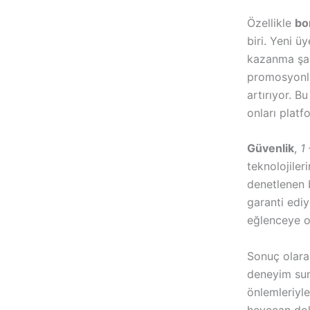
Özellikle
bo
biri. Yeni ü
kazanma şan
promosyonla
artırıyor. B
onları plat
Güvenlik
,
1
teknolojileri
denetlenen b
garanti edi
eğlenceye od
Sonuç olar
deneyim sun
önlemleriyl
heyecan dol