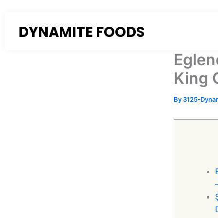
Skip
to
DYNAMITE FOODS
content
Eglen
King G
By
3125-Dyna