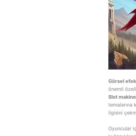
Görsel efek
önemli özell
Slot makine
temalarına k
ilgisini çek
Oyuncular iç