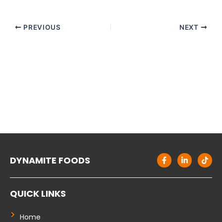
PREVIOUS
NEXT
F
L
T
DYNAMITE FOODS
a
i
i
c
n
k
e
k
t
b
e
o
QUICK LINKS
o
d
k
o
i
k
n
-
-
Home