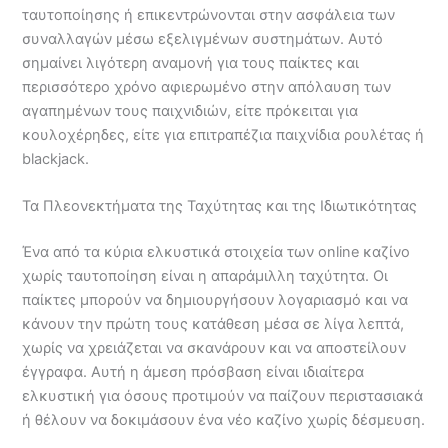
ταυτοποίησης ή επικεντρώνονται στην ασφάλεια των
συναλλαγών μέσω εξελιγμένων συστημάτων. Αυτό
σημαίνει λιγότερη αναμονή για τους παίκτες και
περισσότερο χρόνο αφιερωμένο στην απόλαυση των
αγαπημένων τους παιχνιδιών, είτε πρόκειται για
κουλοχέρηδες, είτε για επιτραπέζια παιχνίδια ρουλέτας ή
blackjack.
Τα Πλεονεκτήματα της Ταχύτητας και της Ιδιωτικότητας
Ένα από τα κύρια ελκυστικά στοιχεία των online καζίνο
χωρίς ταυτοποίηση είναι η απαράμιλλη ταχύτητα. Οι
παίκτες μπορούν να δημιουργήσουν λογαριασμό και να
κάνουν την πρώτη τους κατάθεση μέσα σε λίγα λεπτά,
χωρίς να χρειάζεται να σκανάρουν και να αποστείλουν
έγγραφα. Αυτή η άμεση πρόσβαση είναι ιδιαίτερα
ελκυστική για όσους προτιμούν να παίζουν περιστασιακά
ή θέλουν να δοκιμάσουν ένα νέο καζίνο χωρίς δέσμευση.