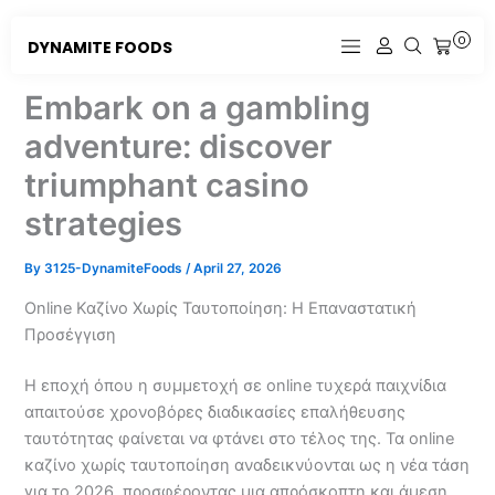
Skip
to
0
DYNAMITE FOODS
CART
content
Embark on a gambling
adventure: discover
triumphant casino
strategies
By
3125-DynamiteFoods
/
April 27, 2026
Online Καζίνο Χωρίς Ταυτοποίηση: Η Επαναστατική
Προσέγγιση
Η εποχή όπου η συμμετοχή σε online τυχερά παιχνίδια
απαιτούσε χρονοβόρες διαδικασίες επαλήθευσης
ταυτότητας φαίνεται να φτάνει στο τέλος της. Τα online
καζίνο χωρίς ταυτοποίηση αναδεικνύονται ως η νέα τάση
για το 2026, προσφέροντας μια απρόσκοπτη και άμεση