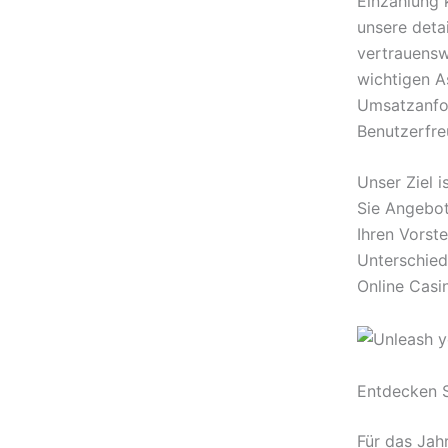
Einzahlung 
unsere detai
vertrauensw
wichtigen A
Umsatzanfor
Benutzerfre
Unser Ziel i
Sie Angebot
Ihren Vorst
Unterschied
Online Casi
Entdecken S
Für das Jah