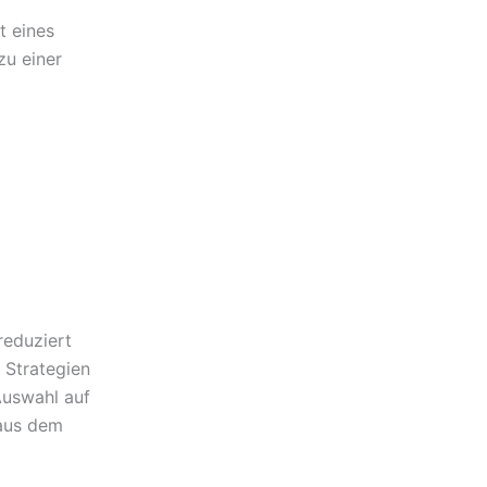
t eines
zu einer
reduziert
 Strategien
Auswahl auf
aus dem