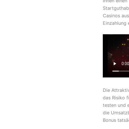
Ihnen einen 
Startguthab
Casinos aus
Einzahlung 
Die Attrakti
das Risiko 
testen und 
die Umsatz
Bonus tatsä