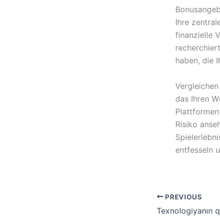
Bonusangebo
Ihre zentra
finanzielle
recherchiert
haben, die 
Vergleichen
das Ihren Wü
Plattformen
Risiko anseh
Spielerlebn
entfesseln 
PREVIOUS