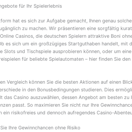
gebote für Ihr Spielerlebnis
tform hat es sich zur Aufgabe gemacht, Ihnen genau solche
gänglich zu machen. Wir präsentieren eine sorgfältig kurat
Online Casinos, die deutschen Spielern attraktive Boni ohn
 Ob es sich um ein großzügiges Startguthaben handelt, mit 
e Slots und Tischspiele ausprobieren können, oder um ein
eispielen für beliebte Spielautomaten – hier finden Sie den
en Vergleich können Sie die besten Aktionen auf einen Blic
erschiede in den Bonusbedingungen studieren. Dies ermögli
elt das Casino auszuwählen, dessen Angebot am besten zu 
enzen passt. So maximieren Sie nicht nur Ihre Gewinnchanc
h ein risikofreies und dennoch aufregendes Casino-Abenteu
Sie Ihre Gewinnchancen ohne Risiko