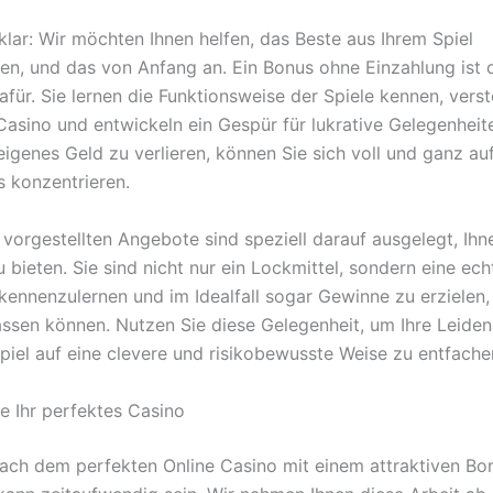
 klar: Wir möchten Ihnen helfen, das Beste aus Ihrem Spiel
en, und das von Anfang an. Ein Bonus ohne Einzahlung ist 
für. Sie lernen die Funktionsweise der Spiele kennen, vers
Casino und entwickeln ein Gespür für lukrative Gelegenheit
eigenes Geld zu verlieren, können Sie sich voll und ganz au
s konzentrieren.
 vorgestellten Angebote sind speziell darauf ausgelegt, Ihn
 bieten. Sie sind nicht nur ein Lockmittel, sondern eine ec
kennenzulernen und im Idealfall sogar Gewinne zu erzielen, 
assen können. Nutzen Sie diese Gelegenheit, um Ihre Leiden
piel auf eine clevere und risikobewusste Weise zu entfache
ie Ihr perfektes Casino
ach dem perfekten Online Casino mit einem attraktiven Bo