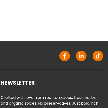
F
L
T
a
i
i
c
n
k
e
k
t
b
e
o
o
d
k
NEWSLETTER
o
i
k
n
-
-
Crafted with love from real tomatoes, fresh herbs,
f
i
and organic spices. No preservatives. Just bold, rich
n