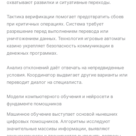
охватывают развилки и ситуативные переходы.
Тактика верификации помогает предотвратить сбоев
при критичных операциях. Система требует
разрешение перед выполнением перевода или
уничтожением данных. Технология игровые автоматы
казино укрепляет безопасность коммуникации в
денежных программах.
Анализ отклонений даёт отвечать на непредвиденные
условия. Координатор выдвигает другие варианты или
переводит диалог на специалиста.
Модели компьютерного обучения и нейросети в
фундаменте помощников
Машинное обучение выступает основой нынешних
цифровых помощников. Алгоритмы исследуют
значительные массивы информации, выявляют