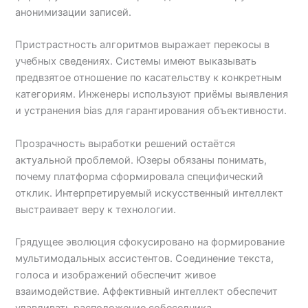
анонимизации записей.
Пристрастность алгоритмов выражает перекосы в
учебных сведениях. Системы имеют выказывать
предвзятое отношение по касательству к конкретным
категориям. Инженеры используют приёмы выявления
и устранения bias для гарантирования объективности.
Прозрачность выработки решений остаётся
актуальной проблемой. Юзеры обязаны понимать,
почему платформа сформировала специфический
отклик. Интерпретируемый искусственный интеллект
выстраивает веру к технологии.
Грядущее эволюция сфокусировано на формирование
мультимодальных ассистентов. Соединение текста,
голоса и изображений обеспечит живое
взаимодействие. Аффективный интеллект обеспечит