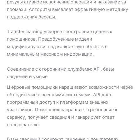
результативное исполнение операции и наказание за
промахи. Алгоритм выявляет эффективную методику
поддержания беседы.
Transfer learning ускоряет построение целевых
помощников. Предобученные модели
модифицируются под конкретную область с
минимальным массивом информации.
Соединение с сторонними службами: API, базы
сведений и умные
Цифровые помощники наращивают возможности через
объединение с внешними системами. API даёт
программный доступ к платформам внешних
участников. Помощник направляет требование к
сервису, получает сведения и генерирует ответ
пользователю.
Базы сведений содержат сведения о покупателях,