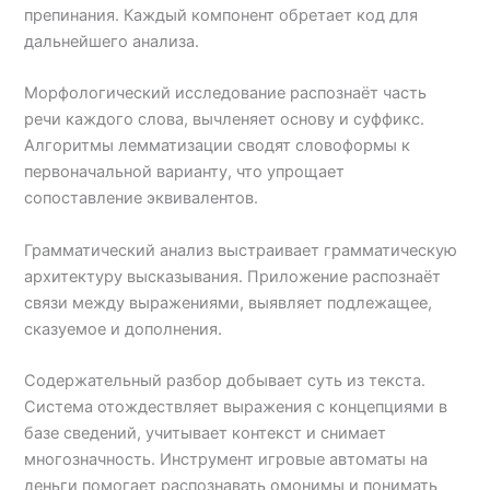
препинания. Каждый компонент обретает код для
дальнейшего анализа.
Морфологический исследование распознаёт часть
речи каждого слова, вычленяет основу и суффикс.
Алгоритмы лемматизации сводят словоформы к
первоначальной варианту, что упрощает
сопоставление эквивалентов.
Грамматический анализ выстраивает грамматическую
архитектуру высказывания. Приложение распознаёт
связи между выражениями, выявляет подлежащее,
сказуемое и дополнения.
Содержательный разбор добывает суть из текста.
Система отождествляет выражения с концепциями в
базе сведений, учитывает контекст и снимает
многозначность. Инструмент игровые автоматы на
деньги помогает распознавать омонимы и понимать