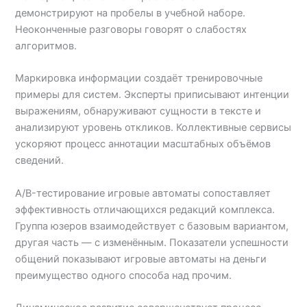
демонстрируют на пробелы в учебной наборе.
Неоконченные разговоры говорят о слабостях
алгоритмов.
Маркировка информации создаёт тренировочные
примеры для систем. Эксперты приписывают интенции
выражениям, обнаруживают сущности в тексте и
анализируют уровень откликов. Коллективные сервисы
ускоряют процесс аннотации масштабных объёмов
сведений.
A/B-тестирование игровые автоматы сопоставляет
эффективность отличающихся редакций комплекса.
Группа юзеров взаимодействует с базовым вариантом,
другая часть — с изменённым. Показатели успешности
общений показывают игровые автоматы на деньги
преимущество одного способа над прочим.