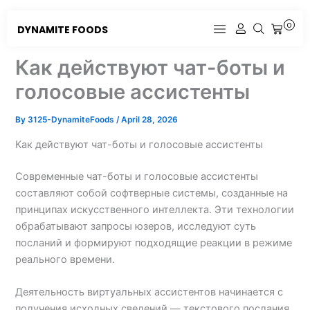
Skip
to
0
DYNAMITE FOODS
CART
content
Как действуют чат-боты и
голосовые ассистенты
By
3125-DynamiteFoods
/
April 28, 2026
Как действуют чат-боты и голосовые ассистенты
Современные чат-боты и голосовые ассистенты
составляют собой софтверные системы, созданные на
принципах искусственного интеллекта. Эти технологии
обрабатывают запросы юзеров, исследуют суть
посланий и формируют подходящие реакции в режиме
реального времени.
Деятельность виртуальных ассистентов начинается с
получения исходных сведений — текстового послания