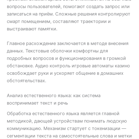
вопросы пользователей, помогают создать запрос или
записаться на приём. Сложные решения контролируют
смарт помещением, составляют траектории и
выстраивают памятки.
Главное расхождение заключается в методе внесения
данных. Текстовые оболочки комфортны для
подробных вопросов и функционирования в громкой
обстановке. Аудио контроль игровые автоматы казино
освобождает руки и ускоряет общение в домашних
обстоятельствах.
Анализ естественного языка: как система
воспринимает текст и речь
Обработка естественного языка является главной
методикой, дающей устройствам понимать людскую
коммуникацию. Механизм стартует с токенизации —
сегментации текста на самостоятельные слова и метки