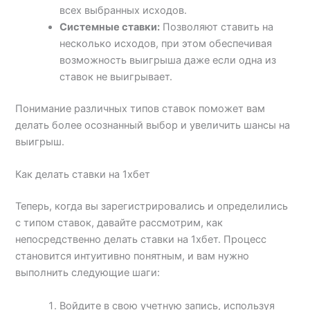
всех выбранных исходов.
Системные ставки:
Позволяют ставить на
несколько исходов, при этом обеспечивая
возможность выигрыша даже если одна из
ставок не выигрывает.
Понимание различных типов ставок поможет вам
делать более осознанный выбор и увеличить шансы на
выигрыш.
Как делать ставки на 1хбет
Теперь, когда вы зарегистрировались и определились
с типом ставок, давайте рассмотрим, как
непосредственно делать ставки на 1хбет. Процесс
становится интуитивно понятным, и вам нужно
выполнить следующие шаги:
Войдите в свою учетную запись, используя