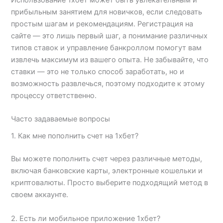
прибыльным занятием для новичков, если следовать
простым шагам и рекомендациям. Регистрация на
сайте — это лишь первый шаг, а понимание различных
типов ставок и управление банкроллом помогут вам
извлечь максимум из вашего опыта. Не забывайте, что
ставки — это не только способ заработать, но и
возможность развлечься, поэтому подходите к этому
процессу ответственно.
Часто задаваемые вопросы
1. Как мне пополнить счет на 1хбет?
Вы можете пополнить счет через различные методы,
включая банковские карты, электронные кошельки и
криптовалюты. Просто выберите подходящий метод в
своем аккаунте.
2. Есть ли мобильное приложение 1хбет?