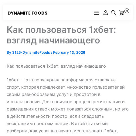
Skip
to
0
DYNAMITE FOODS
CART
content
Как пользоваться 1хбет:
взгляд начинающего
By
3125-DynamiteFoods
/
February 13, 2026
Как пользоваться 1хбет: взгляд начинающего
1хбет — это популярная платформа для ставок на
спорт, которая привлекает множество пользователей
своим разнообразием услуг и простотой в
использовании. Для новичков процесс регистрации и
размещения ставок может показаться сложным, но это
в действительности просто, если следовать
нескольким простым шагам. В этой статье мы
разберем, как успешно начать использовать 1хбет,