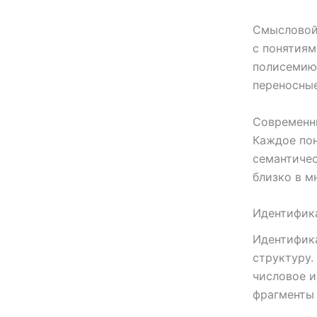
Смысловой 
с понятиям
полисемию.
переносны
Современн
Каждое по
семантичес
близко в м
Идентифика
Идентифика
структуру.
числовое и
фрагменты 