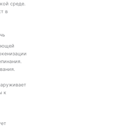
кой среде.
т в
чь
ляющей
окенизации
епинания.
вания.
наруживает
ы к
ует