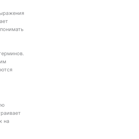
выражения
ает
 понимать
терминов.
щим
аются
ую
траивает
к на