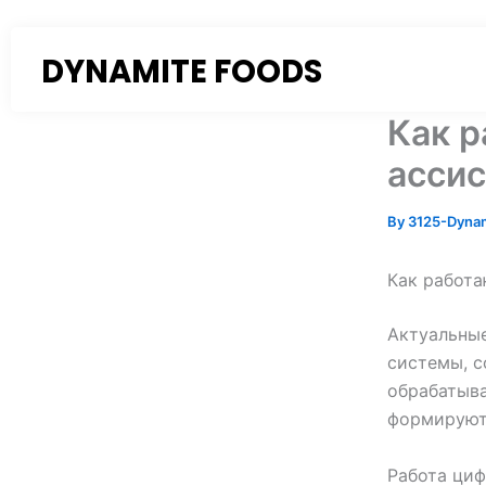
Skip
to
DYNAMITE FOODS
content
Как р
асси
By
3125-Dyna
Как работа
Актуальны
системы, с
обрабатыва
формируют
Работа циф