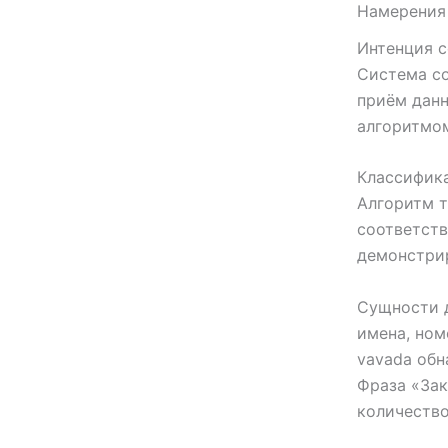
Намерения 
Интенция с
Система со
приём данн
алгоритмом
Классифика
Алгоритм т
соответств
демонстри
Сущности д
имена, ном
vavada обн
Фраза «Зак
количество