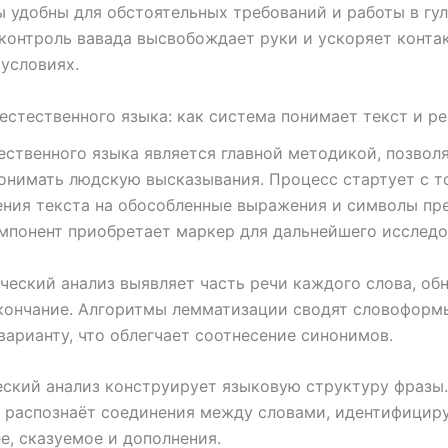
 удобны для обстоятельных требований и работы в гул
контроль вавада высвобождает руки и ускоряет контак
условиях.
естественного языка: как система понимает текст и ре
ественного языка является главной методикой, позво
онимать людскую высказывания. Процесс стартует с т
ния текста на обособленные выражения и символы пр
понент приобретает маркер для дальнейшего исследо
еский анализ выявляет часть речи каждого слова, об
кончание. Алгоритмы лемматизации сводят словоформ
варианту, что облегчает соотнесение синонимов.
ский анализ конструирует языковую структуру фразы.
 распознаёт соединения между словами, идентифицир
, сказуемое и дополнения.