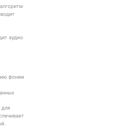
 алгоритм
сводит
дит аудио
цию фонем
данных
 для
спечивает
ой.