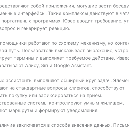
редставляют собой приложения, могущие вести бесед
менные интерфейсы. Такие комплексы действуют в чата
в портативных программах. Юзер вводит требование, у
вопрос и генерирует реакцию.
 помощники работают по схожему механизму, но конта
вой путь. Пользователь высказывает выражение, устр
рует термины и выполняет требуемое действие. Изве
атывают Алису, Siri и Google Assistant.
е ассистенты выполняют обширный круг задач. Элеме
ают на стандартные вопросы клиентов, способствуют
ть покупку или зафиксироваться на приём.
ствованные системы контролируют умным жилищем,
ают маршруты и формируют уведомления.
зличие заключается в способе внесения данных. Пись