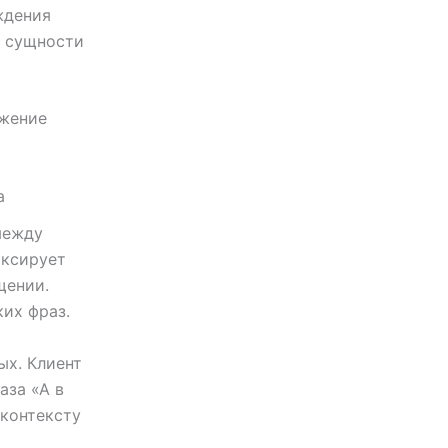
ждения
т сущности
ажение
а
между
иксирует
щении.
их фраз.
ых. Клиент
аза «А в
 контексту