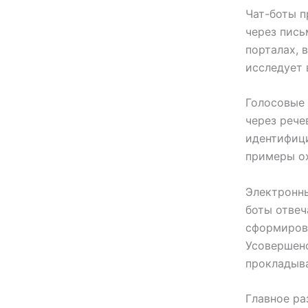
Чат-боты п
через пись
порталах, 
исследует 
Голосовые
через рече
идентифици
примеры охв
Электронны
боты отвеч
сформирова
Усовершен
прокладыв
Главное ра