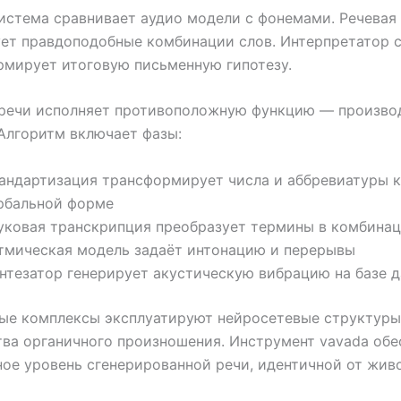
истема сравнивает аудио модели с фонемами. Речевая
ет правдоподобные комбинации слов. Интерпретатор 
рмирует итоговую письменную гипотезу.
 речи исполняет противоположную функцию — произво
 Алгоритм включает фазы:
андартизация трансформирует числа и аббревиатуры к
рбальной форме
уковая транскрипция преобразует термины в комбина
тмическая модель задаёт интонацию и перерывы
нтезатор генерирует акустическую вибрацию на базе 
ые комплексы эксплуатируют нейросетевые структуры
ва органичного произношения. Инструмент vavada обе
ое уровень сгенерированной речи, идентичной от жив