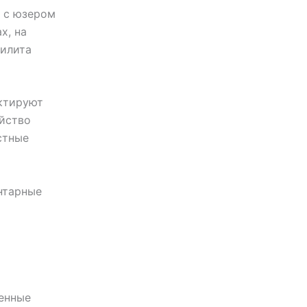
у с юзером
х, на
тилита
ктируют
ойство
стные
нтарные
менные