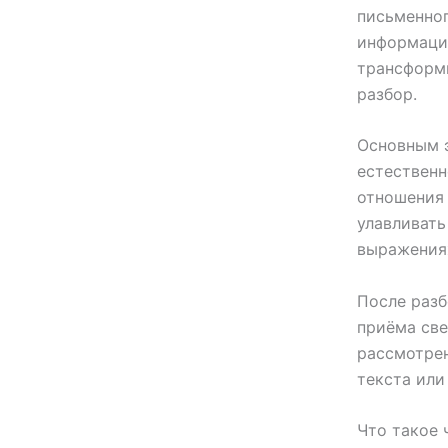
письменног
информацию
трансформи
разбор.
Основным 
естественн
отношения 
улавливать
выражения
После разб
приёма све
рассмотрен
текста или
Что такое 