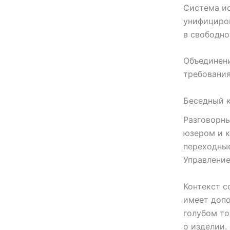
Система ис
унифициро
в свободно
Объединени
требования
Беседный к
Разговорн
юзером и к
переходны
Управление
Контекст с
имеет допо
голубом то
о изделии.