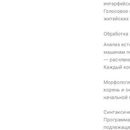
интерфейсы
Голосовое 
житейских 
Обработка 
Анализ ест
машинам п
— расчлене
Каждый ком
Морфологич
корень и о
начальной 
Синтаксиче
Программа
подлежащее