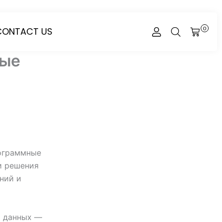
CONTACT US
0
CART
вые
рограммные
и решения
ний и
х данных —