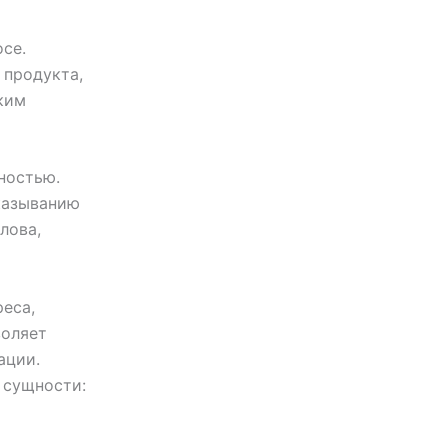
се.
 продукта,
ким
ностью.
казыванию
лова,
еса,
воляет
ации.
 сущности: