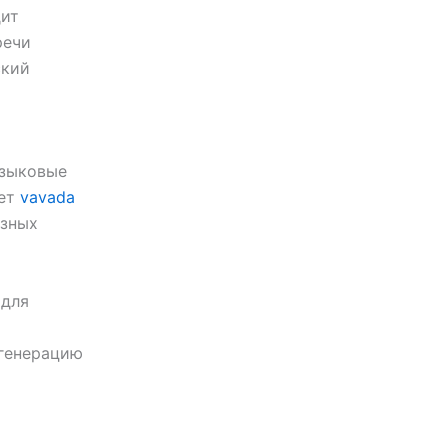
дит
речи
ский
языковые
ает
vavada
азных
 для
 генерацию