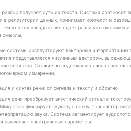
разбор получает суть из текста. Система соотносит 
и в репозитории данных, принимает контекст и разреш
 Технология вавада казино даёт различать омонимы и
е смыслы.
ые системы эксплуатируют векторные интерпретации 
нятие представляется численным вектором, выражаю
кие свойства. Схожие по содержанию слова располаг
ногомерном измерении.
ция и синтез речи: от сигнала к тексту и обратно
ция речи преобразует акустический сигнал в текстов
 Микрофон фиксирует звуковую волну, транслятор выс
нтерпретацию звука. Система сегментирует аудиопото
и вычленяет спектральные параметры.