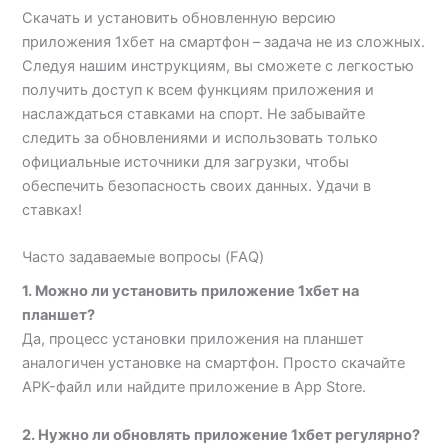
Скачать и установить обновленную версию
приложения 1хбет на смартфон – задача не из сложных.
Следуя нашим инструкциям, вы сможете с легкостью
получить доступ к всем функциям приложения и
наслаждаться ставками на спорт. Не забывайте
следить за обновлениями и использовать только
официальные источники для загрузки, чтобы
обеспечить безопасность своих данных. Удачи в
ставках!
Часто задаваемые вопросы (FAQ)
1. Можно ли установить приложение 1хбет на
планшет?
Да, процесс установки приложения на планшет
аналогичен установке на смартфон. Просто скачайте
APK-файл или найдите приложение в App Store.
2. Нужно ли обновлять приложение 1хбет регулярно?