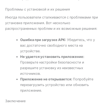
Проблемы с установкой и их решения
Иногда пользователи сталкиваются с проблемами при
установке приложения. Вот несколько
распространенных проблем и их возможные решения:
Ошибка при загрузке APK:
Убедитесь, что у
вас достаточно свободного места на
устройстве.
Не удается установить приложение:
Проверьте настройки безопасности и
разрешите установку из неизвестных
источников.
Приложение не открывается:
Попробуйте
перезагрузить устройство или обновить
приложение.
Заключение