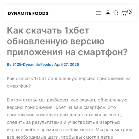
Skip
to
0
DYNAMITE FOODS
CART
content
Как скачать 1хбет
обновленную версию
приложения на смартфон?
By
3125-DynamiteFoods
/
April 27, 2026
Как скачать 1хбет обновленную версию приложения на
смартфон?
В этом статье мы разберем, как скачать обновленную
версию приложения 1хбет на ваш смартфон. Это
приложение позволяет вам делать ставки на спорт,
следить за результатами и участвовать в азартных
играх в любое время и в любом месте. Мы рассмотрим
все необходимые шаги, чтобы вы смогли легко