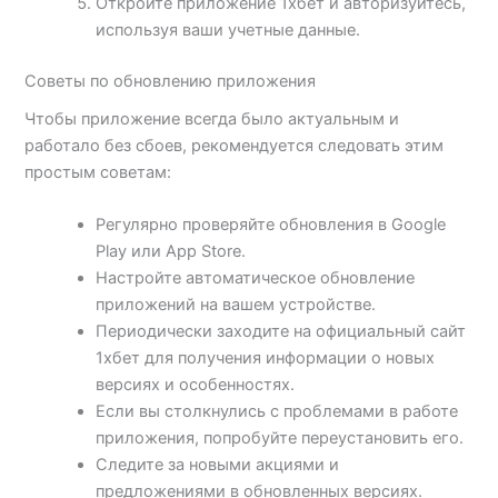
Откройте приложение 1хбет и авторизуйтесь,
используя ваши учетные данные.
Советы по обновлению приложения
Чтобы приложение всегда было актуальным и
работало без сбоев, рекомендуется следовать этим
простым советам:
Регулярно проверяйте обновления в Google
Play или App Store.
Настройте автоматическое обновление
приложений на вашем устройстве.
Периодически заходите на официальный сайт
1хбет для получения информации о новых
версиях и особенностях.
Если вы столкнулись с проблемами в работе
приложения, попробуйте переустановить его.
Следите за новыми акциями и
предложениями в обновленных версиях.