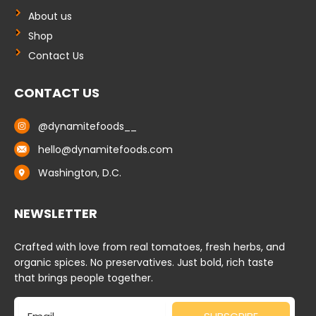
f
i
About us
n
Shop
Contact Us
CONTACT US
@dynamitefoods__
hello@dynamitefoods.com
Washington, D.C.
NEWSLETTER
Crafted with love from real tomatoes, fresh herbs, and
organic spices. No preservatives. Just bold, rich taste
that brings people together.
Email