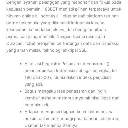
Dengan layanan pelanggan yang responsif dan fokus pada
kepuasan pemain, 188BET menjadi pilihan terpercaya untuk
hiburan online di Indonesia. 1xbet adalah platform taruhan
online terkemuka yang dikenal di Indonesia karena
keamanan, kemudahan akses, dan beragam pilihan
permainan yang menarik. Dengan lisensi resmi dari
Curacao, 1xbet menjamin perlindungan data dan transaksi
yang aman melalui teknologi enkripsi SSL.
Asosiasi Regulator Perjudian Internasional ()
mencantumkan Indonesia sebagai peringkat ke
196 dari 200 di dunia dalam indeks perjudian
yang adil.
Bagus mengaku rasa penasaran dan ingin
kembali menang membuatnya tak bisa lepas dari
bermain judi.
Adapun mengenai dugaan keterlibatan pejabat
hukum dalam melindungi para bandar judi online,
Usman tak membantahnya.