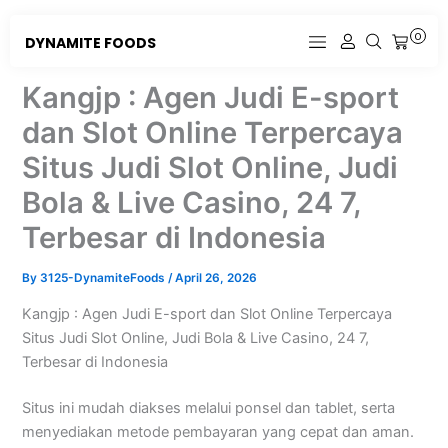
Skip
to
0
DYNAMITE FOODS
CART
content
Kangjp : Agen Judi E-sport
dan Slot Online Terpercaya
Situs Judi Slot Online, Judi
Bola & Live Casino, 24 7,
Terbesar di Indonesia
By
3125-DynamiteFoods
/
April 26, 2026
Kangjp : Agen Judi E-sport dan Slot Online Terpercaya
Situs Judi Slot Online, Judi Bola & Live Casino, 24 7,
Terbesar di Indonesia
Situs ini mudah diakses melalui ponsel dan tablet, serta
menyediakan metode pembayaran yang cepat dan aman.