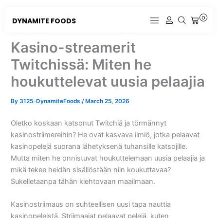
Skip
to
0
DYNAMITE FOODS
CART
content
Kasino-streamerit
Twitchissä: Miten he
houkuttelevat uusia pelaajia
By
3125-DynamiteFoods
/
March 25, 2026
Oletko koskaan katsonut Twitchiä ja törmännyt
kasinostriimereihin? He ovat kasvava ilmiö, jotka pelaavat
kasinopelejä suorana lähetyksenä tuhansille katsojille.
Mutta miten he onnistuvat houkuttelemaan uusia pelaajia ja
mikä tekee heidän sisällöstään niin koukuttavaa?
Sukelletaanpa tähän kiehtovaan maailmaan.
Kasinostriimaus on suhteellisen uusi tapa nauttia
kasinopeleistä. Striimaajat pelaavat pelejä, kuten