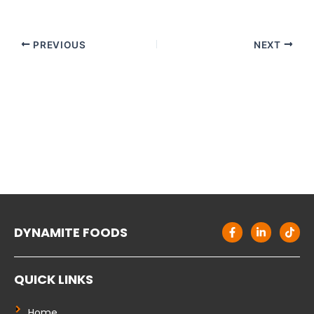
PREVIOUS
NEXT
F
L
T
DYNAMITE FOODS
a
i
i
c
n
k
e
k
t
b
e
o
QUICK LINKS
o
d
k
o
i
k
n
-
-
Home