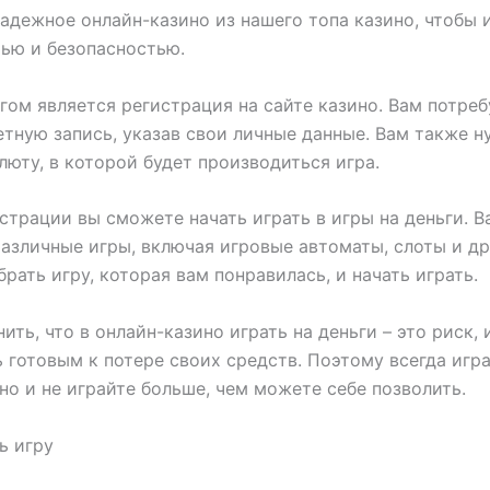
адежное онлайн-казино из нашего топа казино, чтобы и
ью и безопасностью.
ом является регистрация на сайте казино. Вам потреб
етную запись, указав свои личные данные. Вам также н
люту, в которой будет производиться игра.
страции вы сможете начать играть в игры на деньги. В
азличные игры, включая игровые автоматы, слоты и др
рать игру, которая вам понравилась, и начать играть.
ить, что в онлайн-казино играть на деньги – это риск, 
 готовым к потере своих средств. Поэтому всегда игр
но и не играйте больше, чем можете себе позволить.
ь игру