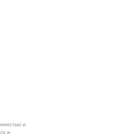
енностью и
ск и