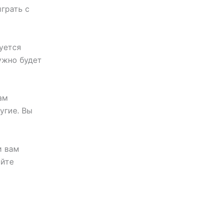
грать с
уется
ужно будет
ам
угие. Вы
и вам
айте