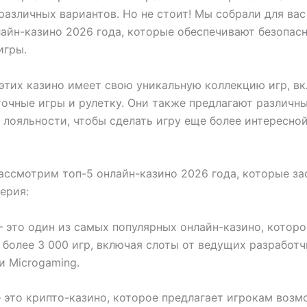
различных вариантов. Но не стоит! Мы собрали для вас
айн-казино 2026 года, которые обеспечивают безопасн
игры.
этих казино имеет свою уникальную коллекцию игр, в
точные игры и рулетку. Они также предлагают различн
лояльности, чтобы сделать игру еще более интересной
ссмотрим топ-5 онлайн-казино 2026 года, которые з
ерия:
X – это один из самых популярных онлайн-казино, которо
 более 3 000 игр, включая слоты от ведущих разработч
 и Microgaming.
z – это крипто-казино, которое предлагает игрокам воз