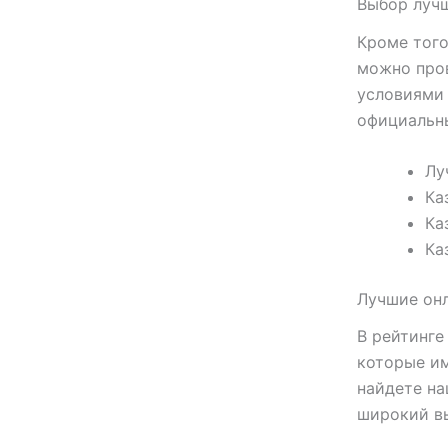
Выбор лучш
Кроме того
можно пров
условиями 
официальны
Лу
Ка
Ка
Ка
Лучшие онл
В рейтинге
которые и
найдете на
широкий вы