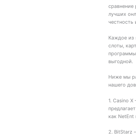
сравнение 
лучших онл
честность 
Каждое из 
слоты, кар
программы 
выгодной.
Ниже мы ра
нашего дов
1. Casino 
предлагает
как NetEnt
2. BitStar