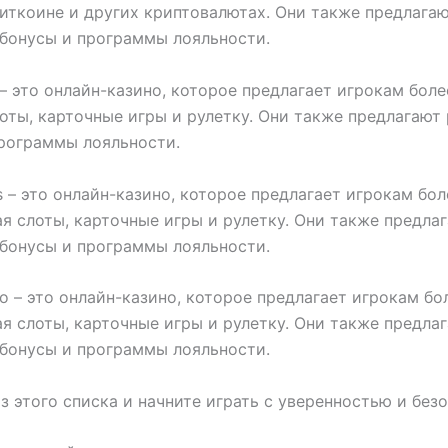
биткоине и других криптовалютах. Они также предлага
бонусы и программы лояльности.
 – это онлайн-казино, которое предлагает игрокам более
оты, карточные игры и рулетку. Они также предлагают
рограммы лояльности.
as – это онлайн-казино, которое предлагает игрокам бол
ая слоты, карточные игры и рулетку. Они также предла
бонусы и программы лояльности.
ino – это онлайн-казино, которое предлагает игрокам бо
ая слоты, карточные игры и рулетку. Они также предла
бонусы и программы лояльности.
з этого списка и начните играть с уверенностью и без