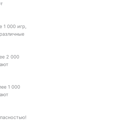
ют
 1 000 игр,
 различные
ее 2 000
гают
лее 1 000
гают
опасностью!