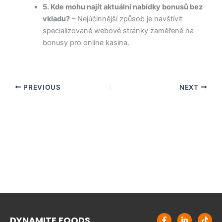
5. Kde mohu najít aktuální nabídky bonusů bez
vkladu?
– Nejúčinnější způsob je navštívit
specializované webové stránky zaměřené na
bonusy pro online kasina.
PREVIOUS
NEXT
F
L
T
DYNAMITE FOODS