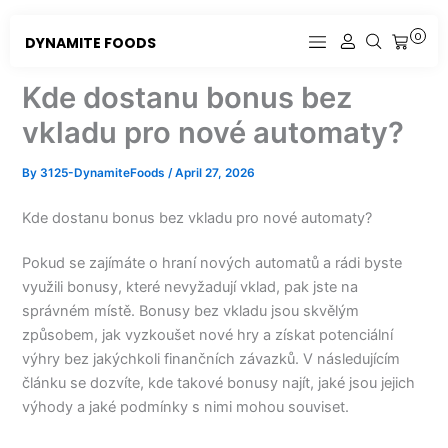
Skip
to
0
DYNAMITE FOODS
CART
content
Kde dostanu bonus bez
vkladu pro nové automaty?
By
3125-DynamiteFoods
/
April 27, 2026
Kde dostanu bonus bez vkladu pro nové automaty?
Pokud se zajímáte o hraní nových automatů a rádi byste
využili bonusy, které nevyžadují vklad, pak jste na
správném místě. Bonusy bez vkladu jsou skvělým
způsobem, jak vyzkoušet nové hry a získat potenciální
výhry bez jakýchkoli finančních závazků. V následujícím
článku se dozvíte, kde takové bonusy najít, jaké jsou jejich
výhody a jaké podmínky s nimi mohou souviset.