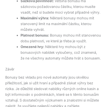
Sázková povinnost:
Většina bonusů má
sázkovou požadovanou částku, kterou musíte
vsadit, než si budete moci vybrat případné výhry.
Maximální výhra:
Některé bonusy mohou mít
stanovený limit na maximální částku, kterou
můžete vyhrát.
Platnost bonusu:
Bonusy mohou mít stanovenou
dobu platnosti, ve které je třeba je využít.
Omezené hry:
Některé hry mohou být z
bonusových nabídek vyloučeny, což znamená,
že ne všechny automaty můžete hrát s bonusem.
Závěr
Bonusy bez vkladu pro nové automaty jsou skvělou
příležitostí, jak si užít hraní a případně získat výhry bez
rizika. Je důležité sledovat nabídky různých online kasin a
být informován o podmínkách, které se k těmto bonusům
vztahují. S dostatečným výzkumem a znalostmi si můžete
zajistit, že využijete nejlepší nabídky a zažijete