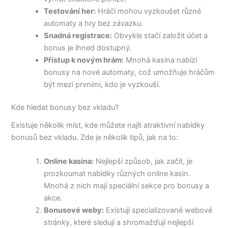
Testování her:
Hráči mohou vyzkoušet různé
automaty a hry bez závazku.
Snadná registrace:
Obvykle stačí založit účet a
bonus je ihned dostupný.
Přístup k novým hrám:
Mnohá kasina nabízí
bonusy na nové automaty, což umožňuje hráčům
být mezi prvními, kdo je vyzkouší.
Kde hledat bonusy bez vkladu?
Existuje několik míst, kde můžete najít atraktivní nabídky
bonusů bez vkladu. Zde je několik tipů, jak na to:
Online kasina:
Nejlepší způsob, jak začít, je
prozkoumat nabídky různých online kasin.
Mnohá z nich mají speciální sekce pro bonusy a
akce.
Bonusové weby:
Existují specializované webové
stránky, které sledují a shromažďují nejlepší