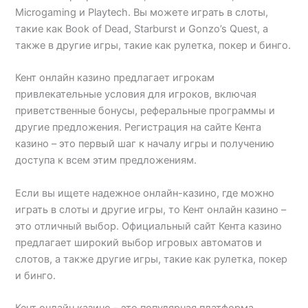
Microgaming и Playtech. Вы можете играть в слоты,
такие как Book of Dead, Starburst и Gonzo’s Quest, а
также в другие игры, такие как рулетка, покер и бинго.
Кент онлайн казино предлагает игрокам
привлекательные условия для игроков, включая
приветственные бонусы, реферальные программы и
другие предложения. Регистрация на сайте Кента
казино – это первый шаг к началу игры и получению
доступа к всем этим предложениям.
Если вы ищете надежное онлайн-казино, где можно
играть в слоты и другие игры, то Кент онлайн казино –
это отличный выбор. Официальный сайт Кента казино
предлагает широкий выбор игровых автоматов и
слотов, а также другие игры, такие как рулетка, покер
и бинго.