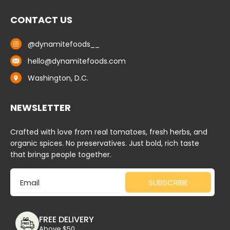
CONTACT US
@dynamitefoods__
hello@dynamitefoods.com
Washington, D.C.
NEWSLETTER
Crafted with love from real tomatoes, fresh herbs, and
organic spices. No preservatives. Just bold, rich taste
that brings people together.
Email
SUBSCRIBE
FREE DELIVERY
Above $50