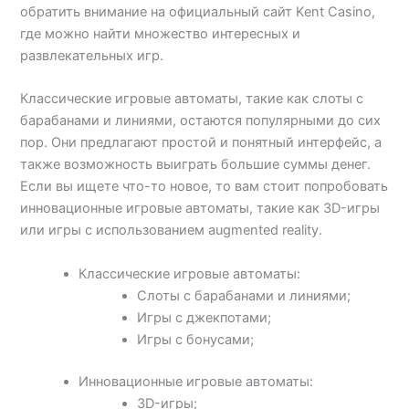
обратить внимание на официальный сайт Kent Casino,
где можно найти множество интересных и
развлекательных игр.
Классические игровые автоматы, такие как слоты с
барабанами и линиями, остаются популярными до сих
пор. Они предлагают простой и понятный интерфейс, а
также возможность выиграть большие суммы денег.
Если вы ищете что-то новое, то вам стоит попробовать
инновационные игровые автоматы, такие как 3D-игры
или игры с использованием augmented reality.
Классические игровые автоматы:
Слоты с барабанами и линиями;
Игры с джекпотами;
Игры с бонусами;
Инновационные игровые автоматы:
3D-игры;