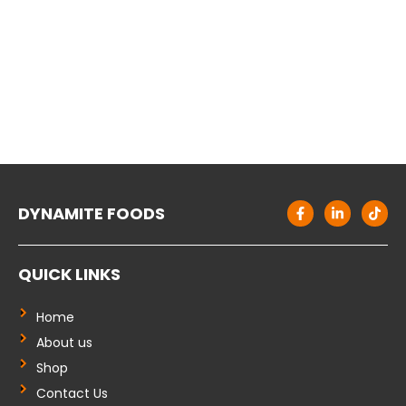
F
L
T
DYNAMITE FOODS
a
i
i
c
n
k
e
k
t
b
e
o
QUICK LINKS
o
d
k
o
i
k
n
-
-
Home
f
i
About us
n
Shop
Contact Us