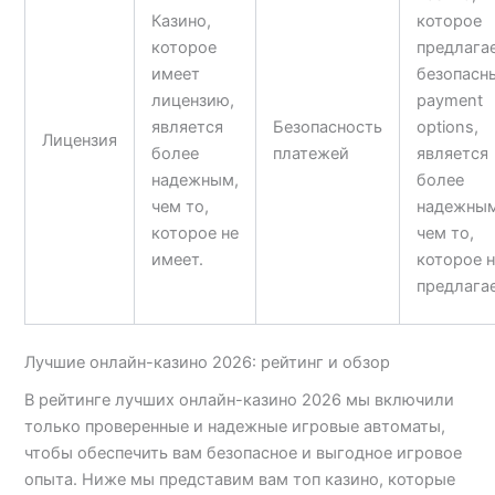
Казино,
которое
которое
предлага
имеет
безопасн
лицензию,
payment
является
Безопасность
options,
Лицензия
более
платежей
является
надежным,
более
чем то,
надежным
которое не
чем то,
имеет.
которое 
предлагае
Лучшие онлайн-казино 2026: рейтинг и обзор
В рейтинге лучших онлайн-казино 2026 мы включили
только проверенные и надежные игровые автоматы,
чтобы обеспечить вам безопасное и выгодное игровое
опыта. Ниже мы представим вам топ казино, которые