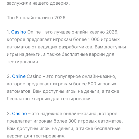
заслужили нашего доверия.
Топ 5 онлайн-казино 2026
1.
Casino
Online – это лучшее онлайн-казино 2026,
которое предлагает игрокам более 1 000 игровых
автоматов от ведущих разработчиков. Вам доступны
игры на деньги, а также бесплатные версии для
тестирования.
2.
Online
Casino – это популярное онлайн-казино,
которое предлагает игрокам более 500 игровых
автоматов. Вам доступны игры на деньги, а также
бесплатные версии для тестирования.
3.
Casino
– это надежное онлайн-казино, которое
предлагает игрокам более 300 игровых автоматов.
Вам доступны игры на деньги, а также бесплатные
версии для тестирования.