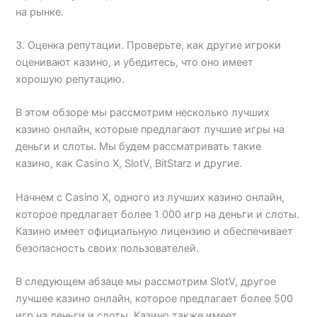
на рынке.
3. Оценка репутации. Проверьте, как другие игроки
оценивают казино, и убедитесь, что оно имеет
хорошую репутацию.
В этом обзоре мы рассмотрим несколько лучших
казино онлайн, которые предлагают лучшие игры на
деньги и слоты. Мы будем рассматривать такие
казино, как Casino X, SlotV, BitStarz и другие.
Начнем с Casino X, одного из лучших казино онлайн,
которое предлагает более 1 000 игр на деньги и слоты.
Казино имеет официальную лицензию и обеспечивает
безопасность своих пользователей.
В следующем абзаце мы рассмотрим SlotV, другое
лучшее казино онлайн, которое предлагает более 500
игр на деньги и слоты. Казино также имеет