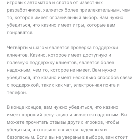
игровых автоматов и слотов от известных
разработчиков, является более привлекательным, чем
то, которое имеет ограниченный выбор. Вам нужно
убедиться, что казино имеет игры, которые вам
понравятся.
Четвёртым шагом является проверка поддержки
клиентов. Казино, которое имеет доступную и
полезную поддержку клиентов, является более
надежным, чем то, которое не имеет. Вам нужно
убедиться, что казино имеет несколько способов связи
с поддержкой, таких как чат, электронная почта и
телефон.
В конце концов, вам нужно убедиться, что казино
имеет хороший репутацию и является надежным. Вы
можете прочитать отзывы других игроков, чтобы
убедиться, что казино является надежным и
безопасным. Если вы не уверены в выборе, вам стоит