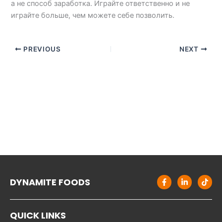
а не способ заработка. Играйте ответственно и не
играйте больше, чем можете себе позволить.
PREVIOUS
NEXT
F
L
T
DYNAMITE FOODS
a
i
i
c
n
k
e
k
t
b
e
o
QUICK LINKS
o
d
k