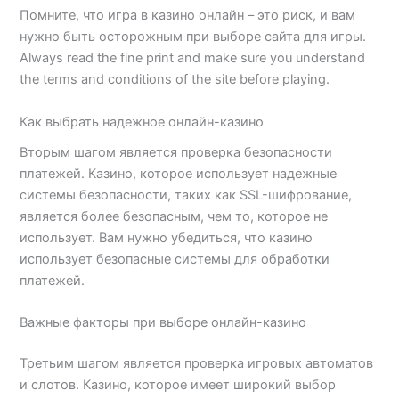
Помните, что игра в казино онлайн – это риск, и вам
нужно быть осторожным при выборе сайта для игры.
Always read the fine print and make sure you understand
the terms and conditions of the site before playing.
Как выбрать надежное онлайн-казино
Вторым шагом является проверка безопасности
платежей. Казино, которое использует надежные
системы безопасности, таких как SSL-шифрование,
является более безопасным, чем то, которое не
использует. Вам нужно убедиться, что казино
использует безопасные системы для обработки
платежей.
Важные факторы при выборе онлайн-казино
Третьим шагом является проверка игровых автоматов
и слотов. Казино, которое имеет широкий выбор