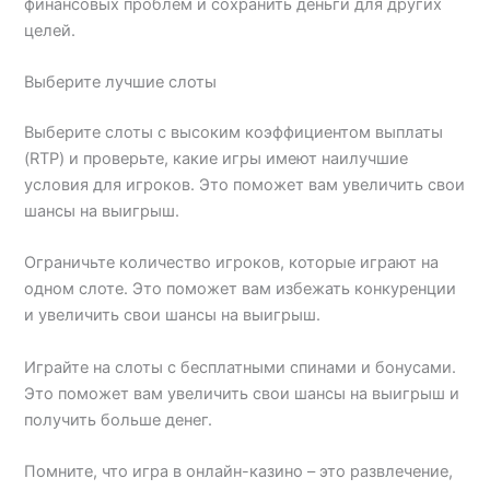
финансовых проблем и сохранить деньги для других
целей.
Выберите лучшие слоты
Выберите слоты с высоким коэффициентом выплаты
(RTP) и проверьте, какие игры имеют наилучшие
условия для игроков. Это поможет вам увеличить свои
шансы на выигрыш.
Ограничьте количество игроков, которые играют на
одном слоте. Это поможет вам избежать конкуренции
и увеличить свои шансы на выигрыш.
Играйте на слоты с бесплатными спинами и бонусами.
Это поможет вам увеличить свои шансы на выигрыш и
получить больше денег.
Помните, что игра в онлайн-казино – это развлечение,