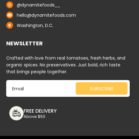
@dynamitefoods__
hello@dynamitefoods.com
Washington, D.C.
NEWSLETTER
Crafted with love from real tomatoes, fresh herbs, and
organic spices. No preservatives. Just bold, rich taste
that brings people together.
Email
SUBSCRIBE
FREE DELIVERY
Above $50