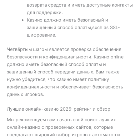
возврата средств и иметь доступные контакты
для поддержки.
Казино должно иметь безопасный и
защищенный способ оплаты,such as SSL-
шифрование.
Четвёртым шагом является проверка обеспечения
безопасности и конфиденциальности. Казино online
должно иметь безопасный способ оплаты и
защищенный способ передачи данных. Вам также
нужно убедиться, что казино имеет политику
конфиденциальности и обеспечивает безопасность
данных игроков.
Лучшие онлайн-казино 2026: рейтинг и обзор
Мы рекомендуем вам начать свой поиск лучших
онлайн-казино с проверенных сайтов, которые
предлагают широкий выбор игровых автоматов и