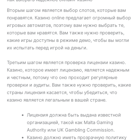
Вторым шагом является выбор слотов, которые вам
понравятся. Казино online предлагает огромный выбор
игровых автоматов, поэтому вам нужно выбрать те,
которые вам нравятся. Вам также нужно проверить,
какие игры доступны в режиме демо, чтобы вы могли
их испытать перед игрой на деньги.
Третьим шагом является проверка лицензии казино.
Казино, которое имеет лицензию, является надежным
и честным, потому что оно проходит регулярные
проверки и аудиты. Вам также нужно проверить, какие
страны лицензия касается, чтобы убедиться, что
казино является легальным в вашей стране.
Лицензия должна быть выдана известной
организацией, такой как Malta Gaming
Authority или UK Gambling Commission.
Казино должно иметь прозрачную политику