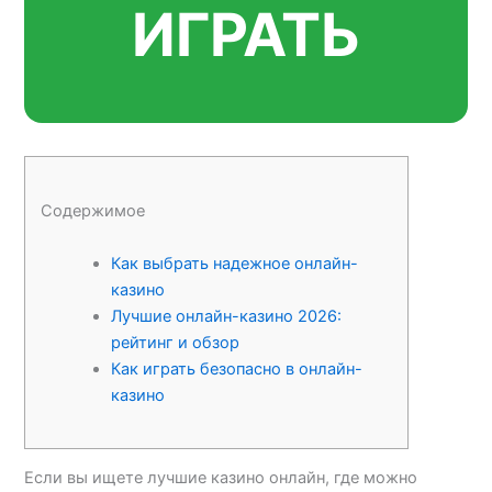
ИГРАТЬ
Содержимое
Как выбрать надежное онлайн-
казино
Лучшие онлайн-казино 2026:
рейтинг и обзор
Как играть безопасно в онлайн-
казино
Если вы ищете лучшие казино онлайн, где можно