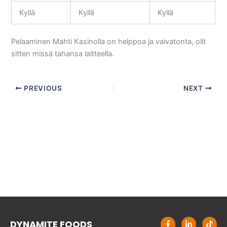
Kyllä
Kyllä
Kyllä
Pelaaminen Mahti Kasinolla on helppoa ja vaivatonta, olit
sitten missä tahansa laitteella.
PREVIOUS
NEXT
F
L
T
DYNAMITE FOODS