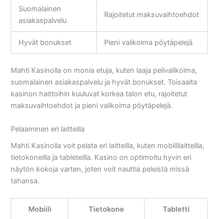
Suomalainen
Rajoitetut maksuvaihtoehdot
asiakaspalvelu
Hyvät bonukset
Pieni valikoima pöytäpelejä
Mahti Kasinolla on monia etuja, kuten laaja pelivalikoima,
suomalainen asiakaspalvelu ja hyvät bonukset. Toisaalta
kasinon haittoihin kuuluvat korkea talon etu, rajoitetut
maksuvaihtoehdot ja pieni valikoima pöytäpelejä.
Pelaaminen eri laitteilla
Mahti Kasinolla voit pelata eri laitteilla, kuten mobiililaitteilla,
tietokoneilla ja tableteilla. Kasino on optimoitu hyvin eri
näytön kokoja varten, joten voit nauttia peleistä missä
tahansa.
Mobiili
Tietokone
Tabletti