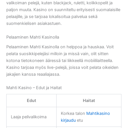
valikoiman pelejä, kuten blackjack, ruletti, kolikkopelit ja
paljon muuta. Kasino on suunniteltu erityisesti suomalaisille
pelaajille, ja se tarjoaa lokalisoitua palvelua sekä
suomenkielisen asiakastuen.
Pelaaminen Mahti Kasinolla
Pelaaminen Mahti Kasinolla on helppoa ja hauskaa. Voit
pelata suosikkipelejäsi milloin ja missä vain, olit sitten
kotona tietokoneen ääressä tai liikkeellä mobiililaitteella.
Kasino tarjoaa myös live-pelejä, joissa voit pelata oikeiden
jakajien kanssa reaaliajassa.
Mahti Kasino – Edut ja Haitat
Edut
Haitat
Korkea talon
Mahtikasino
Laaja pelivalikoima
kirjaudu
etu