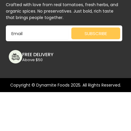
Crafted with love from real tomatoes, fresh herbs, and
organic spices. No preservatives. Just bold, rich taste
that brings people together.
Email
SUBSCRIBE
FREE DELIVERY
Above $50
Copyright © Dynamite Foods 2025. All Rights Reserved.
Deprecated
: Function wc_enqueue_js is
deprecated
since
version 10.4.0! Use wp_add_inline_script instead. in
/home/u350692871/domains/dynamitefood.com/public_html
includes/functions.php
on line
6121