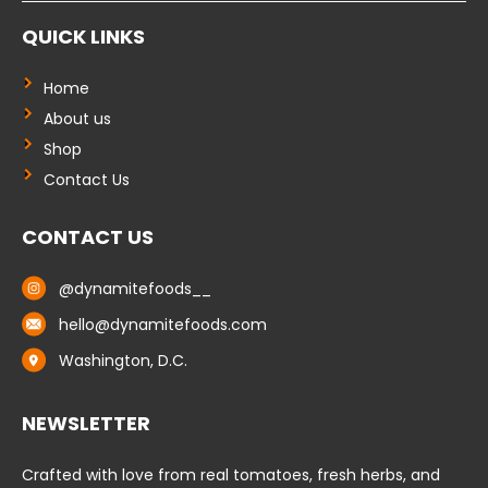
e
k
t
b
e
o
QUICK LINKS
o
d
k
o
i
k
n
-
-
Home
f
i
About us
n
Shop
Contact Us
CONTACT US
@dynamitefoods__
hello@dynamitefoods.com
Washington, D.C.
NEWSLETTER
Crafted with love from real tomatoes, fresh herbs, and