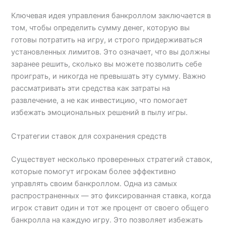
Ключевая идея управления банкроллом заключается в
том, чтобы определить сумму денег, которую вы
готовы потратить на игру, и строго придерживаться
установленных лимитов. Это означает, что вы должны
заранее решить, сколько вы можете позволить себе
проиграть, и никогда не превышать эту сумму. Важно
рассматривать эти средства как затраты на
развлечение, а не как инвестицию, что помогает
избежать эмоциональных решений в пылу игры.
Стратегии ставок для сохранения средств
Существует несколько проверенных стратегий ставок,
которые помогут игрокам более эффективно
управлять своим банкроллом. Одна из самых
распространенных — это фиксированная ставка, когда
игрок ставит один и тот же процент от своего общего
банкролла на каждую игру. Это позволяет избежать