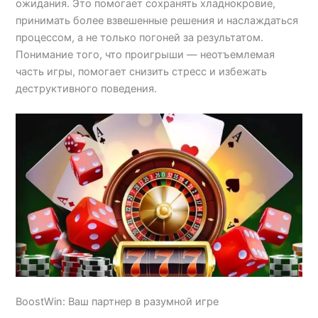
ожидания. Это помогает сохранять хладнокровие,
принимать более взвешенные решения и наслаждаться
процессом, а не только погоней за результатом.
Понимание того, что проигрыши — неотъемлемая
часть игры, помогает снизить стресс и избежать
деструктивного поведения.
BoostWin: Ваш партнер в разумной игре