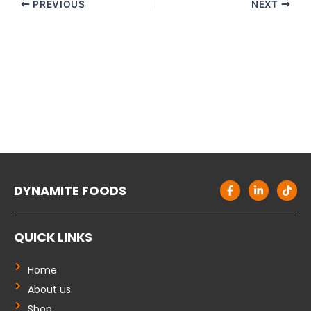
PREVIOUS
NEXT
F
L
T
DYNAMITE FOODS
a
i
i
c
n
k
e
k
t
b
e
o
QUICK LINKS
o
d
k
o
i
k
n
-
-
Home
f
i
About us
n
Shop