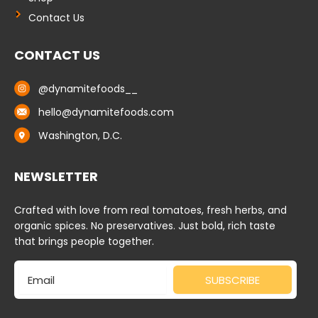
Contact Us
CONTACT US
@dynamitefoods__
hello@dynamitefoods.com
Washington, D.C.
NEWSLETTER
Crafted with love from real tomatoes, fresh herbs, and
organic spices. No preservatives. Just bold, rich taste
that brings people together.
Email
SUBSCRIBE