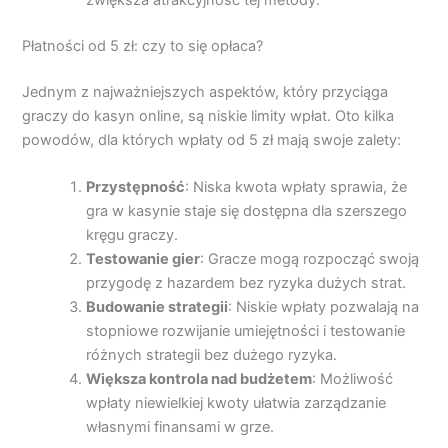
zwiększa atrakcyjność tej metody.
Płatności od 5 zł: czy to się opłaca?
Jednym z najważniejszych aspektów, który przyciąga
graczy do kasyn online, są niskie limity wpłat. Oto kilka
powodów, dla których wpłaty od 5 zł mają swoje zalety:
Przystępność
: Niska kwota wpłaty sprawia, że
gra w kasynie staje się dostępna dla szerszego
kręgu graczy.
Testowanie gier
: Gracze mogą rozpocząć swoją
przygodę z hazardem bez ryzyka dużych strat.
Budowanie strategii
: Niskie wpłaty pozwalają na
stopniowe rozwijanie umiejętności i testowanie
różnych strategii bez dużego ryzyka.
Większa kontrola nad budżetem
: Możliwość
wpłaty niewielkiej kwoty ułatwia zarządzanie
własnymi finansami w grze.