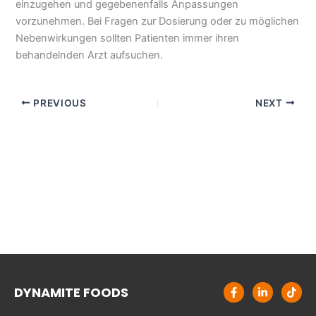
einzugehen und gegebenenfalls Anpassungen
vorzunehmen. Bei Fragen zur Dosierung oder zu möglichen
Nebenwirkungen sollten Patienten immer ihren
behandelnden Arzt aufsuchen.
PREVIOUS
NEXT
F
L
T
DYNAMITE FOODS
a
i
i
c
n
k