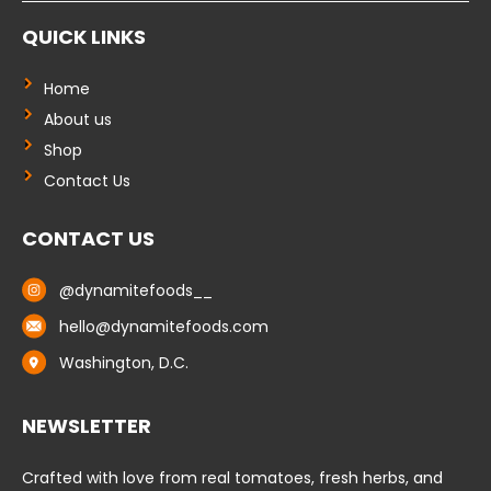
e
k
t
b
e
o
QUICK LINKS
o
d
k
o
i
k
n
-
-
Home
f
i
About us
n
Shop
Contact Us
CONTACT US
@dynamitefoods__
hello@dynamitefoods.com
Washington, D.C.
NEWSLETTER
Crafted with love from real tomatoes, fresh herbs, and