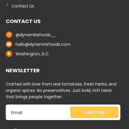
Contact Us
CONTACT US
@dynamitefoods__
hello@dynamitefoods.com
Washington, D.C.
NEWSLETTER
Crafted with love from real tomatoes, fresh herbs, and
organic spices. No preservatives. Just bold, rich taste
that brings people together.
Email
SUBSCRIBE