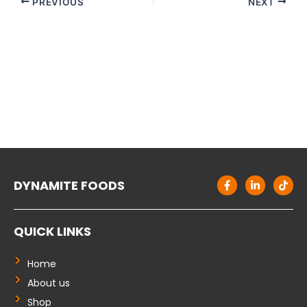
PREVIOUS
NEXT
F
L
T
DYNAMITE FOODS
a
i
i
c
n
k
e
k
t
b
e
o
QUICK LINKS
o
d
k
o
i
k
n
-
-
Home
f
i
About us
n
Shop