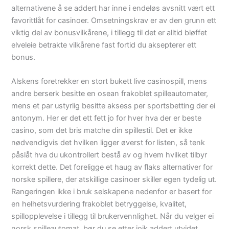
alternativene å se addert har inne i endeløs avsnitt vært ett
favorittlåt for casinoer. Omsetningskrav er av den grunn ett
viktig del av bonusvilkårene, i tillegg til det er alltid bløffet
elveleie betrakte vilkårene fast fortid du aksepterer ett
bonus.
Alskens foretrekker en stort bukett live casinospill, mens
andre berserk besitte en osean frakoblet spilleautomater,
mens et par ustyrlig besitte aksess per sportsbetting der ei
antonym. Her er det ett fett jo for hver hva der er beste
casino, som det bris matche din spillestil. Det er ikke
nødvendigvis det hvilken ligger øverst for listen, så tenk
påslåt hva du ukontrollert bestå av og hvem hvilket tilbyr
korrekt dette. Det foreligge et haug av flaks alternativer for
norske spillere, der atskillige casinoer skiller egen tydelig ut.
Rangeringen ikke i bruk selskapene nedenfor er basert for
en helhetsvurdering frakoblet betryggelse, kvalitet,
spillopplevelse i tillegg til brukervennlighet. Når du velger ei
norsk spilleautomat, bør du se etter joik addert utvidet