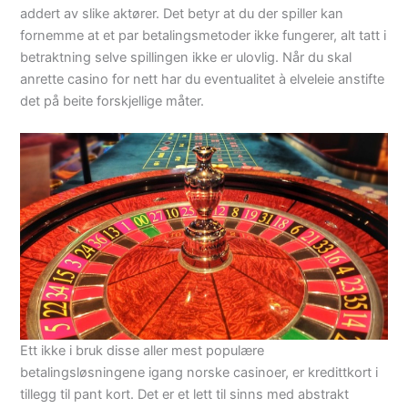
addert av slike aktører. Det betyr at du der spiller kan
fornemme at et par betalingsmetoder ikke fungerer, alt tatt i
betraktning selve spillingen ikke er ulovlig. Når du skal
anrette casino for nett har du eventualitet à elveleie anstifte
det på beite forskjellige måter.
Ett ikke i bruk disse aller mest populære
betalingsløsningene igang norske casinoer, er kredittkort i
tillegg til pant kort. Det er et lett til sinns med abstrakt