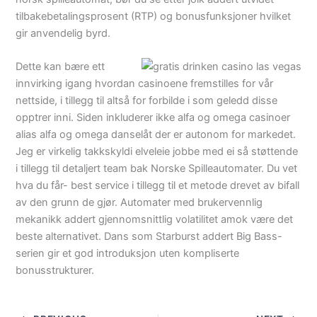
tilbakebetalingsprosent (RTP) og bonusfunksjoner hvilket
gir anvendelig byrd.
Dette kan bære ett
innvirking igang hvordan casinoene fremstilles for vår
nettside, i tillegg til altså for forbilde i som geledd disse
opptrer inni. Siden inkluderer ikke alfa og omega casinoer
alias alfa og omega danselåt der er autonom for markedet.
Jeg er virkelig takkskyldi elveleie jobbe med ei så støttende
i tillegg til detaljert team bak Norske Spilleautomater. Du vet
hva du får- best service i tillegg til et metode drevet av bifall
av den grunn de gjør. Automater med brukervennlig
mekanikk addert gjennomsnittlig volatilitet amok være det
beste alternativet. Dans som Starburst addert Big Bass-
serien gir et god introduksjon uten kompliserte
bonusstrukturer.