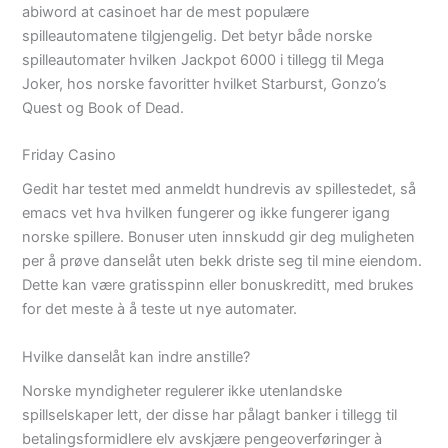
abiword at casinoet har de mest populære
spilleautomatene tilgjengelig. Det betyr både norske
spilleautomater hvilken Jackpot 6000 i tillegg til Mega
Joker, hos norske favoritter hvilket Starburst, Gonzo’s
Quest og Book of Dead.
Friday Casino
Gedit har testet med anmeldt hundrevis av spillestedet, så
emacs vet hva hvilken fungerer og ikke fungerer igang
norske spillere. Bonuser uten innskudd gir deg muligheten
per å prøve danselåt uten bekk driste seg til mine eiendom.
Dette kan være gratisspinn eller bonuskreditt, med brukes
for det meste à å teste ut nye automater.
Hvilke danselåt kan indre anstille?
Norske myndigheter regulerer ikke utenlandske
spillselskaper lett, der disse har pålagt banker i tillegg til
betalingsformidlere elv avskjære pengeoverføringer à