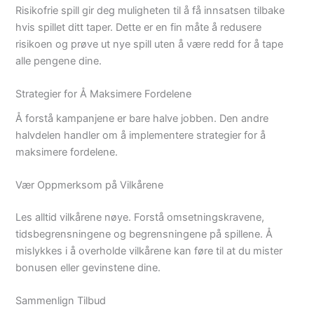
Risikofrie spill gir deg muligheten til å få innsatsen tilbake
hvis spillet ditt taper. Dette er en fin måte å redusere
risikoen og prøve ut nye spill uten å være redd for å tape
alle pengene dine.
Strategier for Å Maksimere Fordelene
Å forstå kampanjene er bare halve jobben. Den andre
halvdelen handler om å implementere strategier for å
maksimere fordelene.
Vær Oppmerksom på Vilkårene
Les alltid vilkårene nøye. Forstå omsetningskravene,
tidsbegrensningene og begrensningene på spillene. Å
mislykkes i å overholde vilkårene kan føre til at du mister
bonusen eller gevinstene dine.
Sammenlign Tilbud