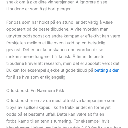
snakk om å øke dine vinnersjanser. Å ignorere disse
tilbudene er som å gi bort penger.
For oss som har holdt på en stund, er det viktig å være
oppdatert på de beste tilbudene. Å vite hvordan man
utnytter oddsboost og andre kampanjer effektivt kan være
forskjellen mellom et lite overskudd og en betydelig
gevinst. Det er her kunnskapen om hvordan disse
mekanismene fungerer blir kritisk. Å finne de beste
tilbudene krever litt research, men det er absolutt verdt det.
Du kan for eksempel sjekke ut gode tilbud på
betting sider
for å se hva som er tilgjengelig.
Oddsboost: En Nærmere Kikk
Oddsboost er en av de mest attraktive kampanjene som
tilbys av spillselskaper. I korte trekk er det en forhøyet
odds på et bestemt utfall. Dette kan være alt fra en
fotballkamp til en tennis turnering. For eksempel, hvis
Manchester United vanligvis har odds 2.00 for å vinne, kan