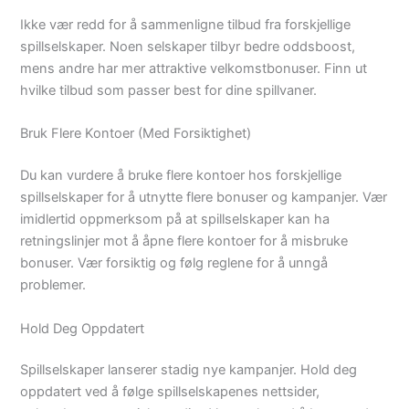
Ikke vær redd for å sammenligne tilbud fra forskjellige
spillselskaper. Noen selskaper tilbyr bedre oddsboost,
mens andre har mer attraktive velkomstbonuser. Finn ut
hvilke tilbud som passer best for dine spillvaner.
Bruk Flere Kontoer (Med Forsiktighet)
Du kan vurdere å bruke flere kontoer hos forskjellige
spillselskaper for å utnytte flere bonuser og kampanjer. Vær
imidlertid oppmerksom på at spillselskaper kan ha
retningslinjer mot å åpne flere kontoer for å misbruke
bonuser. Vær forsiktig og følg reglene for å unngå
problemer.
Hold Deg Oppdatert
Spillselskaper lanserer stadig nye kampanjer. Hold deg
oppdatert ved å følge spillselskapenes nettsider,