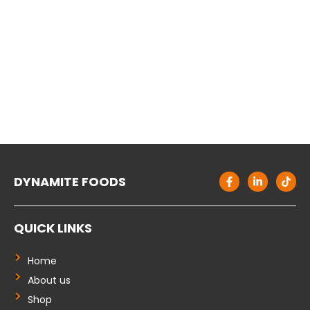
F
L
T
DYNAMITE FOODS
a
i
i
c
n
k
e
k
t
b
e
o
QUICK LINKS
o
d
k
o
i
k
n
-
-
Home
f
i
About us
n
Shop