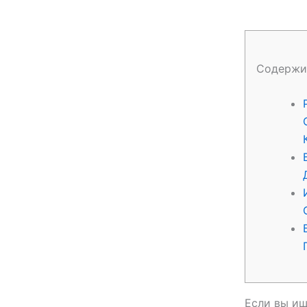
Содержи
Если вы ищ