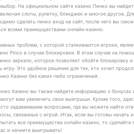
выбор. На официальном сайте казино Пинко вы найде
 включая слоты, рулетку, блэкджек и многое другое. Дл
одимо сделать пинко вход на сайт, после чего вы смож
ься всеми преимуществами онлайн-казино.
лавных проблем, с которой сталкиваются игроки, являе
зино Pinco в случае блокировки. В этом случае на помо
инко зеркало, которое позволяет обойти блокировку и
 игру. Это удобное решение для тех, кто хочет продо
инко Казино без каких-либо ограничений.
инко Казино вы также найдете информацию о бонусах 
могут вам увеличить свои выигрыши. Кроме того, здес
асто задаваемыми вопросами, где вы можете найти отв
осы, связанные с игрой. Итак, если вы готовы начать и
пытать все преимущества онлайн-казино, то сделайте 
ас и начните выигрывать!