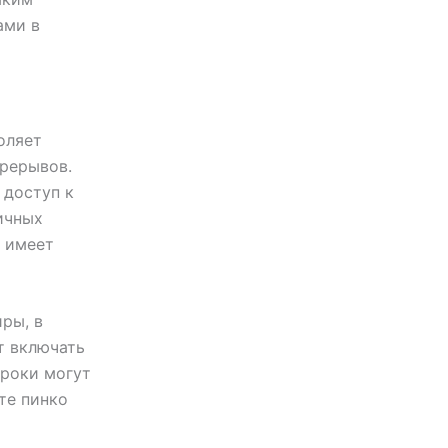
ами в
оляет
ерерывов.
 доступ к
ичных
х имеет
ры, в
т включать
гроки могут
те пинко