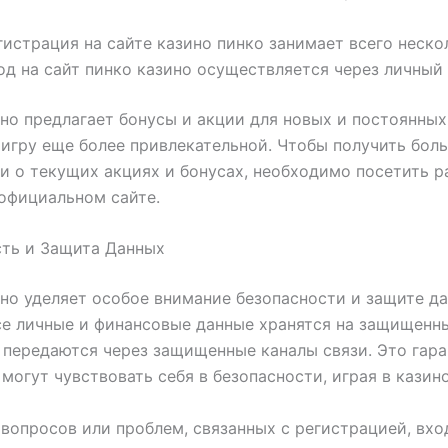
гистрация на сайте казино пинко занимает всего неско
од на сайт пинко казино осуществляется через личный 
но предлагает бонусы и акции для новых и постоянных
 игру еще более привлекательной. Чтобы получить бол
 о текущих акциях и бонусах, необходимо посетить р
 официальном сайте.
сть и Защита Данных
но уделяет особое внимание безопасности и защите д
се личные и финансовые данные хранятся на защищенн
 передаются через защищенные каналы связи. Это гара
 могут чувствовать себя в безопасности, играя в казин
вопросов или проблем, связанных с регистрацией, вх