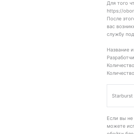
Для того ч
https://ob
После этог
вас возник
службу под
Название и
Разработч
Количество
Количеств
Starburst
Если вы не
можете исп
обойти бло