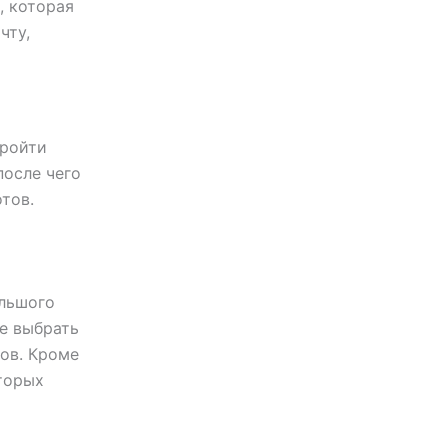
, которая
чту,
пройти
после чего
тов.
ольшого
е выбрать
ов. Кроме
оторых