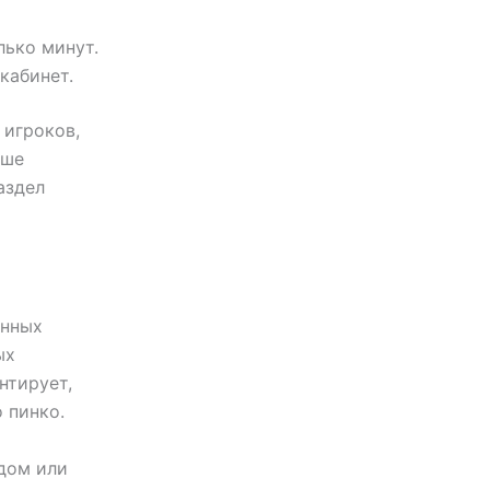
лько минут.
кабинет.
 игроков,
ьше
аздел
анных
ых
нтирует,
о пинко.
одом или