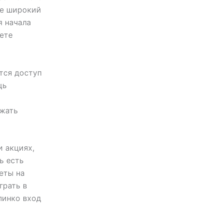
те широкий
я начала
ете
тся доступ
щь
лжать
и акциях,
ь есть
еты на
грать в
пинко вход