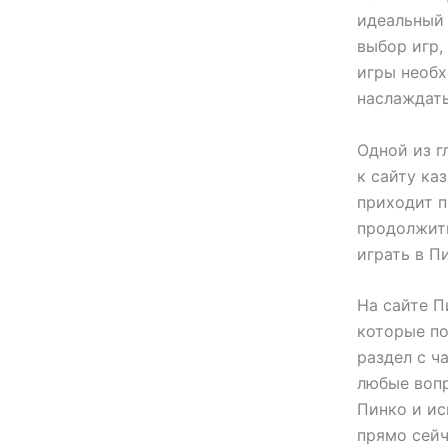
идеальный 
выбор игр,
игры необх
наслаждат
Одной из г
к сайту ка
приходит п
продолжить
играть в П
На сайте П
которые по
раздел с ч
любые вопр
Пинко и ис
прямо сейч