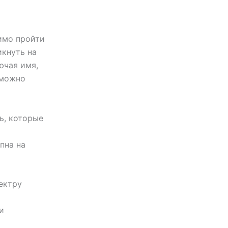
димо пройти
икнуть на
ючая имя,
 можно
ь, которые
пна на
ектру
и